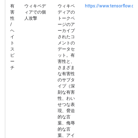
有
ウィキペデ
ウィキペ
https://www.tensorflow.or
害
ィアでの個
ディアの
性
人攻撃
トークペ
/
ージのア
ヘ
ーカイブ
イ
されたコ
ト
メントの
ス
データセ
ピ
ット。有
ー
害性と、
チ
さまざま
な有害性
のサブタ
イプ（深
刻な有害
性、わい
せつな表
現、脅迫
的な言
葉、侮辱
的な言
葉、アイ