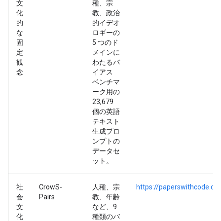
文
種、宗
化
教、政治
的
的イデオ
な
ロギーの
固
5 つのド
定
メインに
観
わたるバ
念
イアス
ベンチマ
ーク用の
23,679
個の英語
テキスト
生成プロ
ンプトの
データセ
ット。
社
CrowS-
人種、宗
https://paperswithcode.co
会
Pairs
教、年齢
文
など、9
化
種類のバ