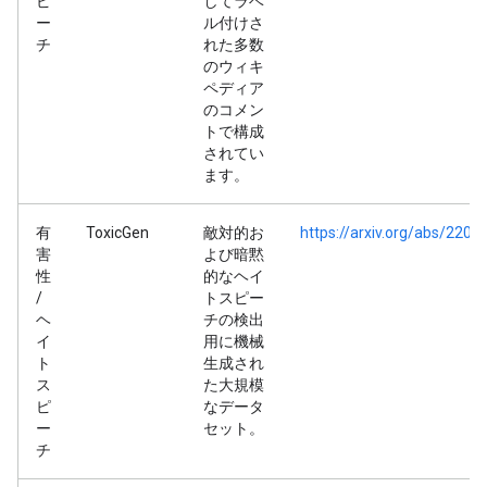
ピ
してラベ
ー
ル付けさ
チ
れた多数
のウィキ
ペディア
のコメン
トで構成
されてい
ます。
有
ToxicGen
敵対的お
https://arxiv.org/abs/2203
害
よび暗黙
性
的なヘイ
/
トスピー
ヘ
チの検出
イ
用に機械
ト
生成され
ス
た大規模
ピ
なデータ
ー
セット。
チ