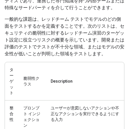
ティスであり、連携した専門知識を持つ内部チームまたは
特殊なサードパーティを介して行うことができます。
一般的な課題は、レッドチーム テストでモデルのどの側
面をテストするかを定義することです。次のリストは、セ
キュリティの脆弱性に対するレッドチーム演習のターゲッ
ト設定に役立つリスクの概要を示しています。開発または
評価のテストでテストが不十分な領域、またはモデルの安
全性が低いことが判明した領域をテストします。
タ
ー
脆弱性ク
ゲ
Description
ラス
ッ
ト
整
プロンプ
ユーザーが意図しないアクションや不
合
ト インジ
正なアクションを実行できるようにす
性
ェクショ
る入力
ン