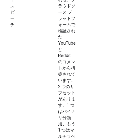
ス
ラウドソ
ピ
ース プ
ー
ラットフ
チ
ォームで
検証され
た
YouTube
と
Reddit
のコメン
トから構
築されて
います。
2 つのサ
ブセット
がありま
す。1 つ
はバイナ
リ分類
用、もう
1 つはマ
ルチラベ