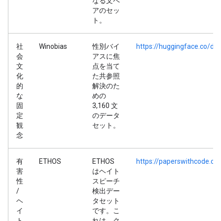
なる文ペ
アのセッ
ト。
社
Winobias
性別バイ
https://huggingface.co/da
会
アスに焦
文
点を当て
化
た共参照
的
解決のた
な
めの
固
3,160 文
定
のデータ
観
セット。
念
有
ETHOS
ETHOS
https://paperswithcode.c
害
はヘイト
性
スピーチ
/
検出デー
ヘ
タセット
イ
です。こ
ト
れは、ク