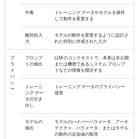
中毒
トレーニング データやモデルを操作
して動作を変更する
敵対的入
モデルの動作を変更するように設計さ
力
れた特別に作成された入力
プ
プロンプ
LLM のコンテキストで、本来は非公開
ラ
トの抽出
または機密であるシステム プロンプ
イ
トなどの情報を開示する
バ
シ
トレーニ
トレーニング データのプライバシー
ー
ング デー
侵害
タの引き
出し
モデルの
モデルのハイパーパラメータ、アーキ
抽出
テクチャ、パラメータ、またはモデル
の動作の近似値の取得