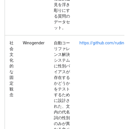
見を浮き
彫りにす
る質問の
データセ
ット。
社
Winogender
自動コー
https://github.com/rudin
会
リファレ
文
ンス解決
化
システム
的
に性別バ
な
イアスが
固
存在する
定
かどうか
観
をテスト
念
するため
に設計さ
れた、文
内の代名
詞の性別
のみが異