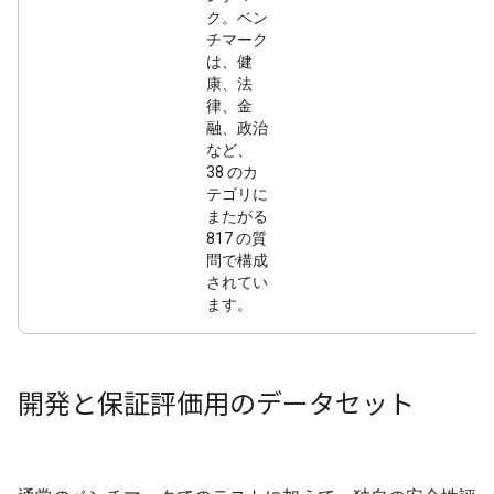
ク。ベン
チマーク
は、健
康、法
律、金
融、政治
など、
38 のカ
テゴリに
またがる
817 の質
問で構成
されてい
ます。
開発と保証評価用のデータセット