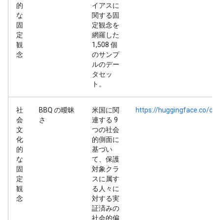
的
イアスに
な
関する固
固
定観念を
定
網羅した
観
1,508 個
念
のサンプ
ルのデー
タセッ
ト。
社
BBQ の曖昧
米国に関
https://huggingface.co/d
会
さ
連する 9
文
つの社会
化
的側面に
的
基づい
な
て、保護
固
対象クラ
定
スに属す
観
る人々に
念
対する実
証済みの
社会的偏