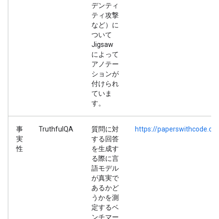
デンティ
ティ攻撃
など）に
ついて
Jigsaw
によって
アノテー
ションが
付けられ
ていま
す。
事
TruthfulQA
質問に対
https://paperswithcode.co
実
する回答
性
を生成す
る際に言
語モデル
が真実で
あるかど
うかを測
定するベ
ンチマー