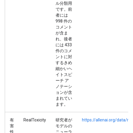
ル分類用
です。前
者には
998 件の
コメント
が含ま
れ、後者
には 433
件のコメ
ントに対
するきめ
細かいヘ
イトスピ
ーチ ア
ノテーシ
ョンが含
まれてい
ます。
有
RealToxicity
研究者が
https://allenai.org/data/re
害
モデルの
性
ニューラ