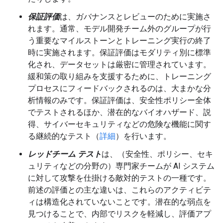
保証評価
は、ガバナンスとレビューのために実施さ
れます。通常、モデル開発チーム外のグループが行
う重要なマイルストーンとトレーニング実行の終了
時に実施されます。保証評価はモダリティ別に標準
化され、データセットは厳密に管理されています。
緩和策の取り組みを支援するために、トレーニング
プロセスにフィードバックされるのは、大まかな分
析情報のみです。保証評価は、安全性ポリシー全体
でテストされるほか、潜在的なバイオハザード、説
得、サイバーセキュリティなどの危険な機能に関す
る継続的なテスト（
詳細
）を行います。
レッドチーム テスト
は、（安全性、ポリシー、セキ
ュリティなどの分野の）専門家チームが AI システム
に対して攻撃を仕掛ける敵対的テストの一種です。
前述の評価との主な違いは、これらのアクティビテ
ィは構造化されていないことです。潜在的な弱点を
見つけることで、内部でリスクを軽減し、評価アプ