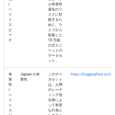
/
ル有害性
ヘ
退化のリ
イ
スクに対
ト
処するた
ス
めに、ウ
ピ
ェブから
ー
収集した
チ
10 万個
の文スニ
ペットの
データセ
ット。
有
Jigsaw の有
このデー
https://huggingface.co/da
害
害性
タセット
性
は、人間
/
のレーテ
ヘ
ィング担
イ
当者によ
ト
って有害
ス
な行為と