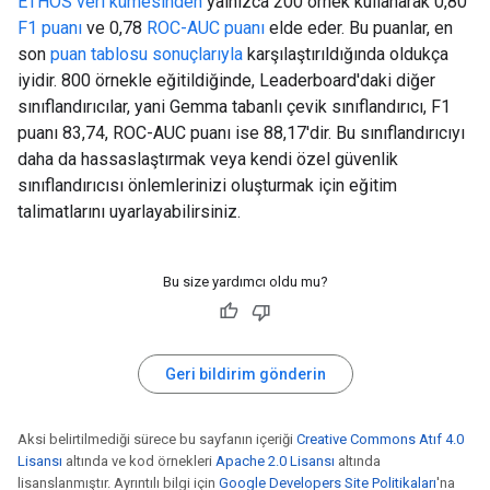
ETHOS veri kümesinden
yalnızca 200 örnek kullanarak 0,80
F1 puanı
ve 0,78
ROC-AUC puanı
elde eder. Bu puanlar, en
son
puan tablosu sonuçlarıyla
karşılaştırıldığında oldukça
iyidir. 800 örnekle eğitildiğinde, Leaderboard'daki diğer
sınıflandırıcılar, yani Gemma tabanlı çevik sınıflandırıcı, F1
puanı 83,74, ROC-AUC puanı ise 88,17'dir. Bu sınıflandırıcıyı
daha da hassaslaştırmak veya kendi özel güvenlik
sınıflandırıcısı önlemlerinizi oluşturmak için eğitim
talimatlarını uyarlayabilirsiniz.
Bu size yardımcı oldu mu?
Geri bildirim gönderin
Aksi belirtilmediği sürece bu sayfanın içeriği
Creative Commons Atıf 4.0
Lisansı
altında ve kod örnekleri
Apache 2.0 Lisansı
altında
lisanslanmıştır. Ayrıntılı bilgi için
Google Developers Site Politikaları
'na