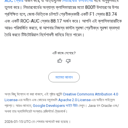
AUC স্কোর
অর্জন করে, যা অত্যাধুনিক
লিডারবোর্ড ফলাফলের
সাথে অনুকূলভাবে
তুলনা করে। লিডারবোর্ডের অন্যান্য ক্লাসিফায়ারের মতো 800টি উদাহরণের উপর
প্রশিক্ষিত হলে, জেমা-ভিত্তিক চটপটে শ্রেণীবদ্ধকারী একটি F1 স্কোর 83.74
এবং একটি ROC-AUC স্কোর 88.17 অর্জন করে। আপনি এই ক্লাসিফায়ারটিকে
আরও পরিমার্জিত করতে, বা আপনার নিজস্ব কাস্টম সুরক্ষা শ্রেণীবদ্ধ সুরক্ষা ব্যবস্থা
তৈরি করতে টিউটোরিয়াল নির্দেশাবলী মানিয়ে নিতে পারেন।
এটি কাজে লেগেছে?
মতামত জানান
অন্য কিছু উল্লেখ না করা থাকলে, এই পৃষ্ঠার কন্টেন্ট
Creative Commons Attribution 4.0
License
-এর অধীনে এবং কোডের নমুনাগুলি
Apache 2.0 License
-এর অধীনে লাইসেন্স
প্রাপ্ত। আরও জানতে,
Google Developers সাইট নীতি
দেখুন। Java হল Oracle এবং/
অথবা তার অ্যাফিলিয়েট সংস্থার রেজিস্টার্ড ট্রেডমার্ক।
2026-01-15 UTC-তে শেষবার আপডেট করা হয়েছে।