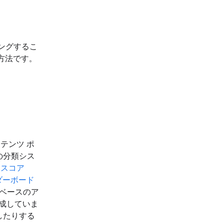
ニングするこ
方法です。
ンテンツ ポ
の分類シス
1 スコア
ダーボード
 ベースのア
を達成していま
したりする