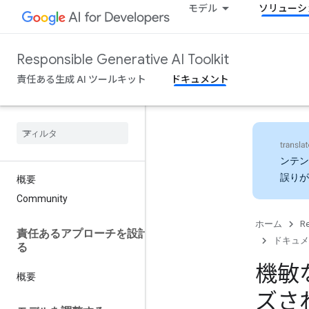
モデル
ソリューシ
Responsible Generative AI Toolkit
責任ある生成 AI ツールキット
ドキュメント
ンテン
誤りが
概要
Community
ホーム
Re
責任あるアプローチを設計す
ドキュメ
る
機敏
概要
ズさ