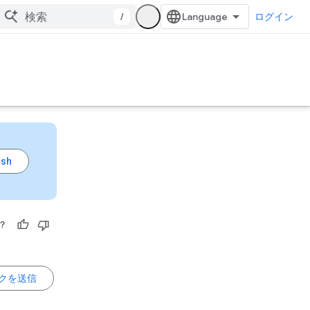
/
ログイン
？
クを送信