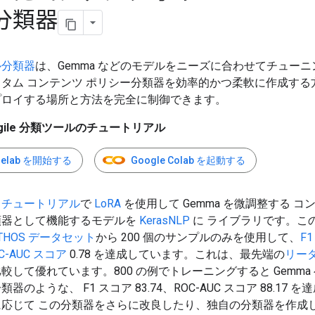
分類器
ル分類器
は、Gemma などのモデルをニーズに合わせてチュー
タム コンテンツ ポリシー分類器を効率的かつ柔軟に作成する
プロイする場所と方法を完全に制御できます。
Agile 分類ツールのチュートリアル
delab を開始する
Google Colab を起動する
と
チュートリアル
で
LoRA
を使用して Gemma を微調整する コ
類器として機能するモデルを
KerasNLP
に ライブラリです。こ
THOS データセット
から 200 個のサンプルのみを使用して、
F
C-AUC スコア
0.78 を達成しています。これは、最先端の
リー
較して優れています。800 の例でトレーニングすると Gemma
器のような、 F1 スコア 83.74、ROC-AUC スコア 88.17 
に応じて この分類器をさらに改良したり、独自の分類器を作成