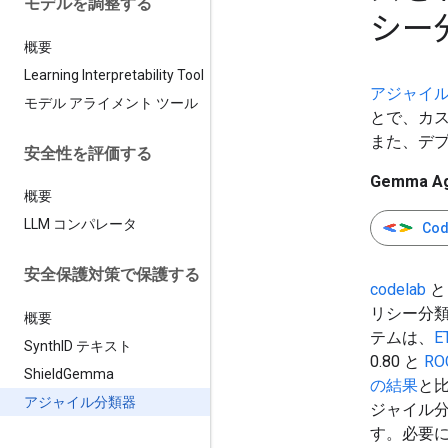
モデルを調整する
シー
概要
Learning Interpretability Tool
アジャイ
モデル アライメント ツール
とで、カス
また、デ
安全性を評価する
Gemma 
概要
LLM コンパレータ
Co
安全保護対策で保護する
codelab
リシー分
概要
テムは、
E
Synth
ID テキスト
0.80 と
RO
Shield
Gemma
の結果
と比
アジャイル分類器
ジャイル分類
す。必要