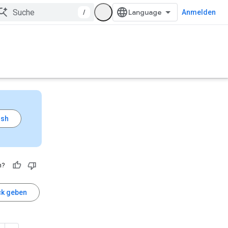
/
Anmelden
h?
k geben