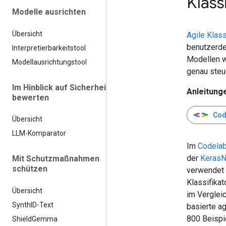
Klass
Modelle ausrichten
Übersicht
Agile Klass
benutzerde
Interpretierbarkeitstool
Modellen w
Modellausrichtungstool
genau steu
Im Hinblick auf Sicherheit
Anleitung
bewerten
Cod
Übersicht
LLM-Komparator
Im
Codela
der
Keras
Mit Schutzmaßnahmen
schützen
verwendet 
Klassifikat
Übersicht
im Verglei
Synth
ID-Text
basierte ag
800 Beispie
Shield
Gemma