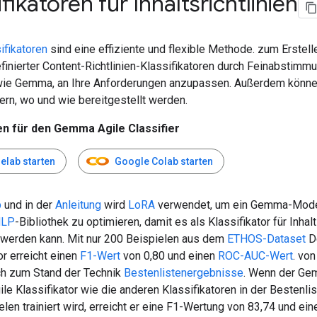
ifikatoren für Inhaltsrichtlinien
ifikatoren
sind eine effiziente und flexible Methode. zum Erstell
finierter Content-Richtlinien-Klassifikatoren durch Feinabstimm
ie Gemma, an Ihre Anforderungen anzupassen. Außerdem könne
ern, wo und wie bereitgestellt werden.
en für den Gemma Agile Classifier
elab starten
Google Colab starten
b
und in der
Anleitung
wird
LoRA
verwendet, um ein Gemma-Model
NLP
-Bibliothek zu optimieren, damit es als Klassifikator für Inhalt
werden kann. Mit nur 200 Beispielen aus dem
ETHOS-Dataset
D
or erreicht einen
F1-Wert
von 0,80 und einen
ROC-AUC-Wert
. von
ch zum Stand der Technik
Bestenlistenergebnisse
. Wenn der Ge
ile Klassifikator wie die anderen Klassifikatoren in der Bestenli
len trainiert wird, erreicht er eine F1-Wertung von 83,74 und ei