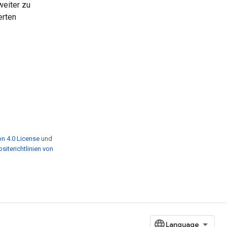
weiter zu
erten
n 4.0 License
und
siterichtlinien von