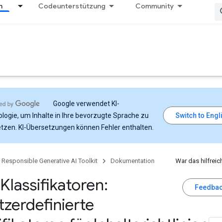
n
Codeunterstützung
Community
Google verwendet KI-
logie, um Inhalte in Ihre bevorzugte Sprache zu
tzen. KI-Übersetzungen können Fehler enthalten.
Responsible Generative AI Toolkit
Dokumentation
War das hilfreic
 Klassifikatoren:
Feedbac
zerdefinierte