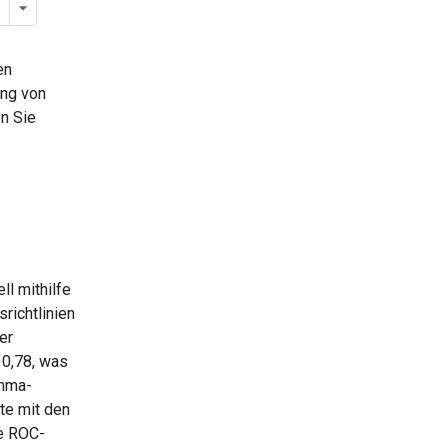
en
ung von
n Sie
l mithilfe
srichtlinien
er
 0,78, was
mma-
ste mit den
ne ROC-