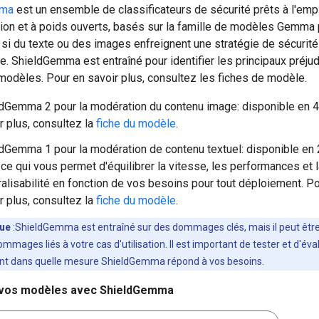
mma
est un ensemble de classificateurs de sécurité prêts à l'empl
ction et à poids ouverts, basés sur la famille de modèles Gemma
si du texte ou des images enfreignent une stratégie de sécurité 
tie. ShieldGemma est entraîné pour identifier les principaux préj
modèles. Pour en savoir plus, consultez les fiches de modèle.
dGemma 2 pour la modération du contenu image: disponible en 4
r plus, consultez la
fiche du modèle
.
dGemma 1 pour la modération de contenu textuel: disponible en 2
 ce qui vous permet d'équilibrer la vitesse, les performances et 
alisabilité en fonction de vos besoins pour tout déploiement. P
r plus, consultez la
fiche du modèle
.
ue
:ShieldGemma est entraîné sur des dommages clés, mais il peut être
ommages liés à votre cas d'utilisation. Il est important de tester et d'éva
nt dans quelle mesure ShieldGemma répond à vos besoins.
 vos modèles avec ShieldGemma