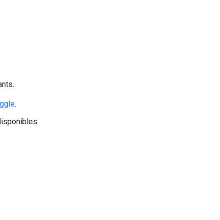
nts.
ggle
.
disponibles