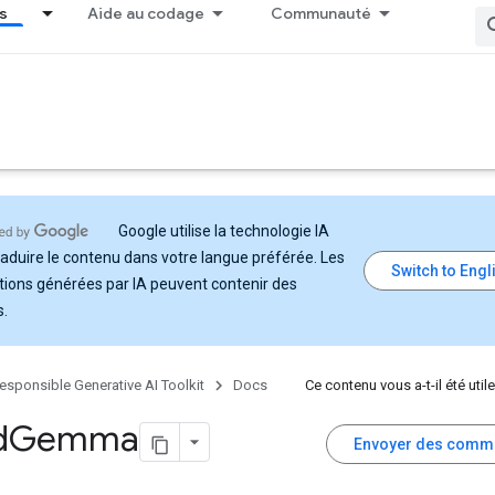
s
Aide au codage
Communauté
Google utilise la technologie IA
raduire le contenu dans votre langue préférée. Les
tions générées par IA peuvent contenir des
s.
esponsible Generative AI Toolkit
Docs
Ce contenu vous a-t-il été utile
d
Gemma
Envoyer des comm