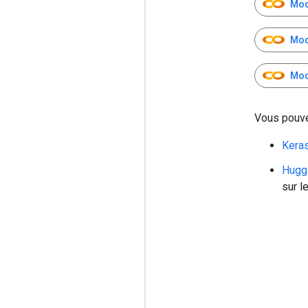
Mod
Mod
Mod
Vous pouve
Kera
Hugg
sur l