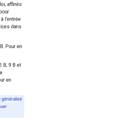
oi, affinés
 pour
à l'entrée
udices dans
B. Pour en
 B, 9 B et
la
our en
 généralisé
luer