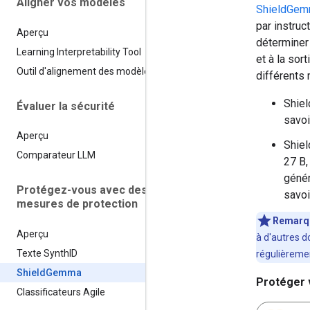
Aligner vos modèles
ShieldGe
par instru
Aperçu
déterminer 
Learning Interpretability Tool
et à la sor
Outil d'alignement des modèles
différents 
Shiel
Évaluer la sécurité
savoi
Aperçu
Shiel
Comparateur LLM
27 B,
génér
Protégez-vous avec des
savoi
mesures de protection
Remarq
Aperçu
à d'autres d
Texte Synth
ID
régulièreme
Shield
Gemma
Protéger
Classificateurs Agile