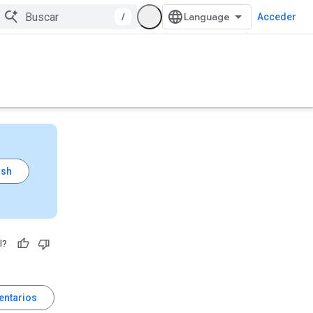
/
Acceder
l?
entarios