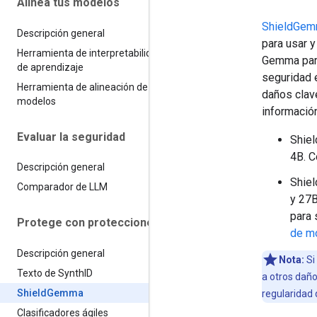
Alinea tus modelos
ShieldGe
Descripción general
para usar y
Herramienta de interpretabilidad
Gemma para
de aprendizaje
seguridad 
Herramienta de alineación de
daños clav
modelos
información
Evaluar la seguridad
Shiel
4B. C
Descripción general
Shiel
Comparador de LLM
y 27B
para 
Protege con protecciones
de m
Descripción general
Nota:
Si
Texto de Synth
ID
a otros daño
Shield
Gemma
regularidad
Clasificadores ágiles