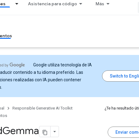
nes
Asistencia para código
Más
entos
Google utiliza tecnología de IA
raducir contenido a tu idioma preferido. Las
ciones realizadas con IA pueden contener
s.
pal
Responsible Generative AI Toolkit
¿Te ha resultado úti
ntos
d
Gemma
Enviar com