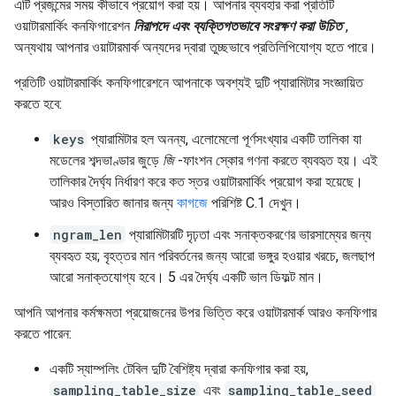
এটি প্রজন্মের সময় কীভাবে প্রয়োগ করা হয়। আপনার ব্যবহার করা প্রতিটি
ওয়াটারমার্কিং কনফিগারেশন
নিরাপদে এবং ব্যক্তিগতভাবে সংরক্ষণ করা উচিত
,
অন্যথায় আপনার ওয়াটারমার্ক অন্যদের দ্বারা তুচ্ছভাবে প্রতিলিপিযোগ্য হতে পারে।
প্রতিটি ওয়াটারমার্কিং কনফিগারেশনে আপনাকে অবশ্যই দুটি প্যারামিটার সংজ্ঞায়িত
করতে হবে:
keys
প্যারামিটার হল অনন্য, এলোমেলো পূর্ণসংখ্যার একটি তালিকা যা
মডেলের শব্দভাণ্ডার জুড়ে
জি
-ফাংশন স্কোর গণনা করতে ব্যবহৃত হয়। এই
তালিকার দৈর্ঘ্য নির্ধারণ করে কত স্তর ওয়াটারমার্কিং প্রয়োগ করা হয়েছে।
আরও বিস্তারিত জানার জন্য
কাগজে
পরিশিষ্ট C.1 দেখুন।
ngram_len
প্যারামিটারটি দৃঢ়তা এবং সনাক্তকরণের ভারসাম্যের জন্য
ব্যবহৃত হয়; বৃহত্তর মান পরিবর্তনের জন্য আরো ভঙ্গুর হওয়ার খরচে, জলছাপ
আরো সনাক্তযোগ্য হবে। 5 এর দৈর্ঘ্য একটি ভাল ডিফল্ট মান।
আপনি আপনার কর্মক্ষমতা প্রয়োজনের উপর ভিত্তি করে ওয়াটারমার্ক আরও কনফিগার
করতে পারেন:
একটি স্যাম্পলিং টেবিল দুটি বৈশিষ্ট্য দ্বারা কনফিগার করা হয়,
sampling_table_size
এবং
sampling_table_seed