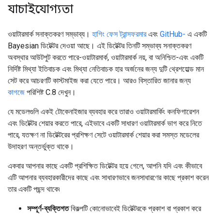
যাচাইযোগ্যতা
ওয়াটারমার্ক সনাক্তকরণ সম্ভাব্য।
হাগিং ফেস ট্রান্সফরমার
এবং
GitHub-
এ একটি
Bayesian ডিটেক্টর দেওয়া আছে। এই ডিটেক্টর তিনটি সম্ভাব্য সনাক্তকরণ
অবস্থার আউটপুট করতে পারে-ওয়াটারমার্ক, ওয়াটারমার্ক নয়, বা অনিশ্চিত-এবং একটি
নির্দিষ্ট মিথ্যা ইতিবাচক এবং মিথ্যা নেতিবাচক হার অর্জনের জন্য দুটি থ্রেশহোল্ড মান
সেট করে আচরণটি কাস্টমাইজ করা যেতে পারে। আরও বিস্তারিত জানার জন্য
কাগজে
পরিশিষ্ট C.8 দেখুন।
যে মডেলগুলি একই টোকেনাইজার ব্যবহার করে তারাও ওয়াটারমার্কিং কনফিগারেশন
এবং ডিটেক্টর শেয়ার করতে পারে, এইভাবে একটি সাধারণ ওয়াটারমার্ক ভাগ করে নিতে
পারে, যতক্ষণ না ডিটেক্টরের প্রশিক্ষণ সেটে ওয়াটারমার্ক শেয়ার করা সমস্ত মডেলের
উদাহরণ অন্তর্ভুক্ত থাকে।
একবার আপনার কাছে একটি প্রশিক্ষিত ডিটেক্টর হয়ে গেলে, আপনি যদি এবং কীভাবে
এটি আপনার ব্যবহারকারীদের কাছে এবং সাধারণভাবে জনসাধারণের কাছে প্রকাশ করেন
তার একটি পছন্দ থাকে৷
সম্পূর্ণ-ব্যক্তিগত
বিকল্পটি কোনোভাবেই ডিটেক্টরকে প্রকাশ বা প্রকাশ করে