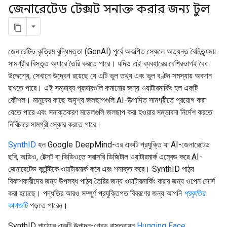
জেনারেটেড টেক্সট সনাক্ত করার জন্য টুল
জেনারেটিভ কৃত্রিম বুদ্ধিমত্তা (GenAI) পূর্বে অকল্পিত স্কেলে অত্যন্ত বৈচিত্র্যময়
সামগ্রীর বিস্তৃত অ্যারে তৈরি করতে পারে। যদিও এই ব্যবহারের বেশিরভাগই বৈধ
উদ্দেশ্যে, সেখানে উদ্বেগ রয়েছে যে এটি ভুল তথ্য এবং ভুল বণ্টন সমস্যায় অবদান
রাখতে পারে। এই সম্ভাব্য প্রভাবগুলি কমানোর জন্য ওয়াটারমার্কিং হল একটি
কৌশল। মানুষের কাছে অদৃশ্য জলছাপগুলি AI-উত্পাদিত সামগ্রীতে প্রয়োগ করা
যেতে পারে এবং সনাক্তকরণ মডেলগুলি জলছাপ করা হওয়ার সম্ভাবনা নির্দেশ করতে
নির্বিচারে সামগ্রী স্কোর করতে পারে।
SynthID
হল Google DeepMind-এর একটি প্রযুক্তি যা AI-জেনারেটেড
ছবি, অডিও, টেক্সট বা ভিডিওতে সরাসরি ডিজিটাল ওয়াটারমার্ক এম্বেড করে AI-
জেনারেটেড কন্টেন্টকে ওয়াটারমার্ক করে এবং শনাক্ত করে। SynthID পাঠ্য
বিকাশকারীদের জন্য উপলব্ধ পাঠ্য তৈরির জন্য ওয়াটারমার্কিং করার জন্য ওপেন সোর্স
করা হয়েছে। পদ্ধতির আরও সম্পূর্ণ প্রযুক্তিগত বিবরণের জন্য আপনি
প্রকৃতির
কাগজটি
পড়তে পারেন।
SynthID পাঠ্যের একটি উত্পাদন-গ্রেড বাস্তবায়ন
Hugging Face