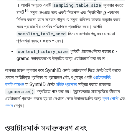
। আপনি অন্তত একটি
sampling_table_size
ব্যবহার করতে
2
16
চান
নমুনা নেওয়ার সময় একটি নিরপেক্ষ এবং স্থিতিশীল
g
-ফাংশন
নিশ্চিত করতে, তবে সচেতন থাকুন যে নমুনা টেবিলের আকার অনুমান করার
সময় প্রয়োজনীয় মেমরির পরিমাণকে প্রভাবিত করে। আপনি
sampling_table_seed
হিসাবে আপনার পছন্দের যেকোনো
পূর্ণসংখ্যা ব্যবহার করতে পারেন।
context_history_size
পূর্ববর্তী টোকেনগুলিতে বারবার
n
-
grams সনাক্তকরণের উন্নতির জন্য ওয়াটারমার্ক করা হয় না।
আপনার মডেল ব্যবহার করে SynthID টেক্সট ওয়াটারমার্ক দিয়ে টেক্সট তৈরি করতে
কোনো অতিরিক্ত প্রশিক্ষণের প্রয়োজন নেই, শুধুমাত্র একটি
ওয়াটারমার্কিং
কনফিগারেশন
যা SynthID টেক্সট
লজিট প্রসেসর
সক্রিয় করতে মডেলের
.generate()
পদ্ধতিতে পাস করা হয়। ট্রান্সফরমার লাইব্রেরিতে কীভাবে
ওয়াটারমার্ক প্রয়োগ করতে হয় তা দেখানো কোড উদাহরণগুলির জন্য
ব্লগ পোস্ট
এবং
স্পেস
দেখুন।
ওয়াটারমার্ক সনাক্তকরণ এবং