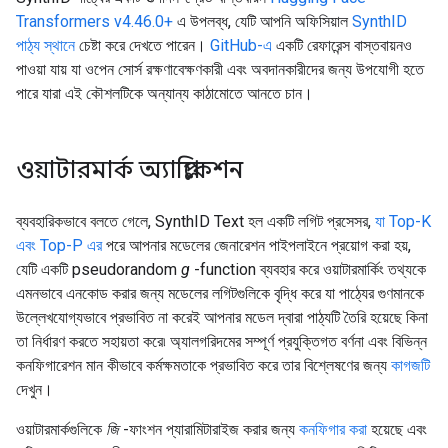
Transformers v4.46.0+
এ উপলব্ধ, যেটি আপনি অফিসিয়াল
SynthID
পাঠ্য স্থানে
চেষ্টা করে দেখতে পারেন।
GitHub-এ
একটি রেফারেন্স বাস্তবায়নও
পাওয়া যায় যা ওপেন সোর্স রক্ষণাবেক্ষণকারী এবং অবদানকারীদের জন্য উপযোগী হতে
পারে যারা এই কৌশলটিকে অন্যান্য কাঠামোতে আনতে চান।
ওয়াটারমার্ক অ্যাপ্লিকেশন
ব্যবহারিকভাবে বলতে গেলে, SynthID Text হল একটি লগিট প্রসেসর,
যা Top-K
এবং Top-P এর
পরে আপনার মডেলের জেনারেশন পাইপলাইনে প্রয়োগ করা হয়,
যেটি একটি pseudorandom
g
-function ব্যবহার করে ওয়াটারমার্কিং তথ্যকে
এমনভাবে এনকোড করার জন্য মডেলের লগিটগুলিকে বৃদ্ধি করে যা পাঠ্যের গুণমানকে
উল্লেখযোগ্যভাবে প্রভাবিত না করেই আপনার মডেল দ্বারা পাঠ্যটি তৈরি হয়েছে কিনা
তা নির্ধারণ করতে সহায়তা করে৷ অ্যালগরিদমের সম্পূর্ণ প্রযুক্তিগত বর্ণনা এবং বিভিন্ন
কনফিগারেশন মান কীভাবে কর্মক্ষমতাকে প্রভাবিত করে তার বিশ্লেষণের জন্য
কাগজটি
দেখুন।
ওয়াটারমার্কগুলিকে
জি
-ফাংশন প্যারামিটারাইজ করার জন্য
কনফিগার করা
হয়েছে এবং