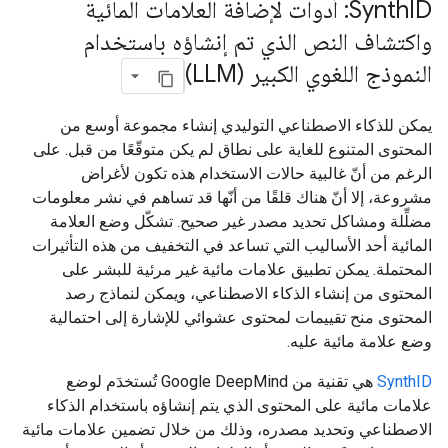
Synth
ID: أدوات لإضافة العلامات المائية
واكتشاف النص الذي تم إنشاؤه باستخدام
النموذج اللغوي الكبير (LLM)
يمكن للذكاء الاصطناعي التوليدي إنشاء مجموعة أوسع من
المحتوى المتنوع للغاية على نطاق لم يكن متوقّعًا من قبل. على
الرغم من أنّ غالبية حالات الاستخدام هذه تكون لأغراض
مشروعة، إلا أنّ هناك قلقًا من أنّها قد تساهم في نشر معلومات
مضلِّلة ومشاكل تحديد مصدر غير صحيح. تشكّل وضع العلامة
المائية أحد الأساليب التي تساعد في التخفيف من هذه التأثيرات
المحتملة. يمكن تطبيق علامات مائية غير مرئية للبشر على
المحتوى من إنشاء الذكاء الاصطناعي، ويمكن لنماذج رصد
المحتوى منح تقييمات لمحتوى عشوائي للإشارة إلى احتمالية
وضع علامة مائية عليه.
SynthID
هي تقنية من Google DeepMind تُستخدَم لوضع
علامات مائية على المحتوى الذي يتم إنشاؤه باستخدام الذكاء
الاصطناعي وتحديد مصدره، وذلك من خلال تضمين علامات مائية