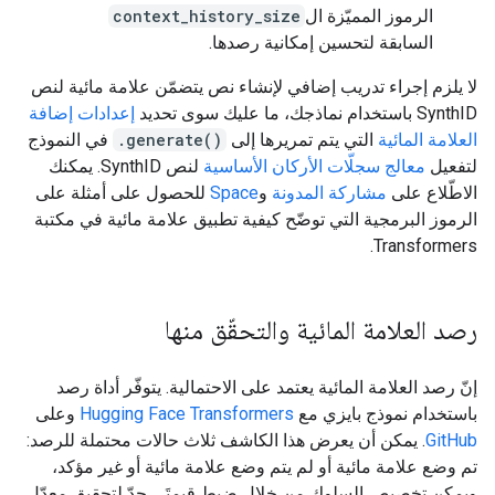
الرموز المميّزة ال
context_history_size
السابقة لتحسين إمكانية رصدها.
لا يلزم إجراء تدريب إضافي لإنشاء نص يتضمّن علامة مائية لنص
SynthID باستخدام نماذجك، ما عليك سوى تحديد
إعدادات إضافة
العلامة المائية
التي يتم تمريرها إلى
.generate()
في النموذج
لتفعيل
معالج سجلّات الأركان الأساسية
لنص SynthID. يمكنك
الاطّلاع على
مشاركة المدونة
و
Space
للحصول على أمثلة على
الرموز البرمجية التي توضّح كيفية تطبيق علامة مائية في مكتبة
Transformers.
رصد العلامة المائية والتحقّق منها
إنّ رصد العلامة المائية يعتمد على الاحتمالية. يتوفّر أداة رصد
باستخدام نموذج بايزي مع
Hugging Face Transformers
وعلى
GitHub
. يمكن أن يعرض هذا الكاشف ثلاث حالات محتملة للرصد:
تم وضع علامة مائية أو لم يتم وضع علامة مائية أو غير مؤكد،
ويمكن تخصيص السلوك من خلال ضبط قيمتَي حدّ لتحقيق معدّل