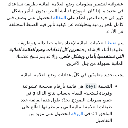
عشوائية لتشفير معلومات وضع العلامة المائية بطريقة تساعدك
في تحديد ما إذا كان النموذج قد أنشأ النص، بدون التأثير بشكل
كبير في جودة النص. اطّلِع على
المقالة
للحصول على وصف فني
كامل للخوارزمية وتحليلات عن كيفية تأثير قيم الضبط المختلفة
في الأداء.
يتم
ضبط
العلامات المائية لإعداد مَعلمات للدالة
g
وطريقة
تطبيقها أثناء الإنشاء. يجب
تخزين كل إعدادات وضع العلامة المائية
التي تستخدمها بأمان وبشكل خاص
، وإلا قد يتم نسخ علامتك
المائية بسهولة من قِبل الآخرين.
يجب تحديد مَعلمتَين في كلّ إعدادات وضع العلامة المائية:
المَعلمة
keys
هي قائمة بأرقام صحيحة عشوائية
وفريدة تُستخدَم للقيام بحساب نتائج الدالة
g
في
جميع مفردات النموذج. يحدّد طول هذه القائمة عدد
طبقات العلامة المائية التي يتم تطبيقها. اطّلِع على
الملحق C.1 في
الورقة
للحصول على مزيد من
التفاصيل.