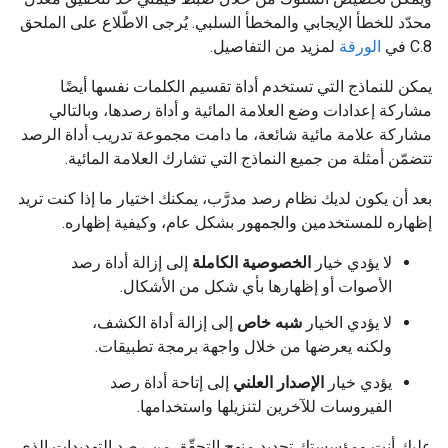
محدّد للخطأ الإيجابي والمخطأ السلبي. يُرجى الاطّلاع على الملحق
C.8 في
الورقة
لمزيد من التفاصيل.
يمكن للنماذج التي تستخدم أداة تقسيم الكلمات نفسها أيضًا
مشاركة إعدادات وضع العلامة المائية و أداة رصدها، وبالتالي
مشاركة علامة مائية شائعة، ما دامت مجموعة تدريب أداة الرصد
تتضمّن أمثلة من جميع النماذج التي تشارك العلامة المائية.
بعد أن يكون لديك نظام رصد مدرَّب، يمكنك اختيار ما إذا كنت تريد
إظهاره للمستخدمين والجمهور بشكل عام، وكيفية إظهاره.
لا يؤدي خيار
الخصوصية الكاملة
إلى إزالة أداة رصد
الأصوات أو إظهارها بأي شكل من الأشكال.
لا يؤدي الخيار
شبه خاص
إلى إزالة أداة الكشف،
ولكنه يعرضها من خلال واجهة برمجة تطبيقات.
يؤدي خيار
الإصدار العلني
إلى إتاحة أداة رصد
الفيروسات للآخرين لتنزيلها واستخدامها.
عليك أنت ومؤسستك تحديد منهج التحقّق من رصد التهديدات الذي