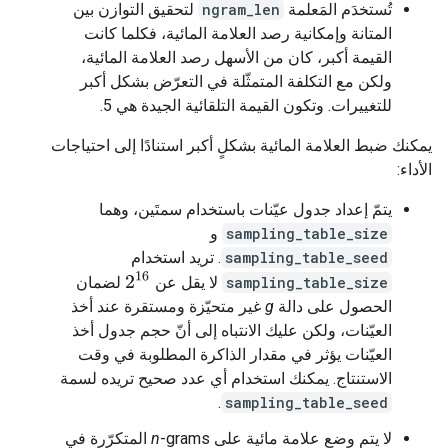
تُستخدَم المَعلمة
ngram_len
لتحقيق التوازن بين
المتانة وإمكانية رصد العلامة المائية، فكلما كانت
القيمة أكبر، كان من الأسهل رصد العلامة المائية،
ولكن مع التكلفة المتمثّلة في التعرّض بشكل أكبر
للتغييرات. وتكون القيمة التلقائية الجيدة هي 5.
يمكنك ضبط العلامة المائية بشكلٍ أكبر استنادًا إلى احتياجات
الأداء:
يتمّ إعداد جدول عيّنات باستخدام سمتَين، وهما
sampling_table_size
و
sampling_table_seed
. تريد استخدام
2
16
sampling_table_size
لا يقل عن
لضمان
الحصول على دالة
g
غير متحيّزة ومستقرة عند أخذ
العيّنات، ولكن عليك الانتباه إلى أنّ حجم جدول أخذ
العيّنات يؤثر في مقدار الذاكرة المطلوبة في وقت
الاستنتاج. يمكنك استخدام أي عدد صحيح تريده لسمة
.
sampling_table_seed
لا يتم وضع علامة مائية على
n
-grams المتكرّرة في