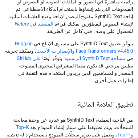
رقمية مباشرةً في الصور أو الملفات الصوتية أو النصوص أو
الفيديوهات التي يتم إنشاؤها باستخدام الذكاء الاصطناعي. تم
إتاحة SynthID Text مفتوح المصدر لإتاحة وضع العلامات المائية
لإنشاء النصوص للمطوّرين. يمكنك قراءة
المستند في
Nature
للحصول على وصف فني كامل عن الطريقة.
يتوفّر تطبيق SynthID Text على مستوى الإنتاج في
Hugging
Face Transformers v4.46.0 والإصدارات الأحدث
، ويمكنك تجربته
في
مساحة SynthID Text الرسمية
. يتوفّر أيضًا
على GitHub
تطبيق مرجعي قد يكون مفيدًا لمشرفي المحتوى المفتوحة
المصدر والمساهمين الذين يريدون استخدام هذه التقنية في
إطارات عمل أخرى.
تطبيق العلامة المائية
من الناحية العملية، SynthID Text هو عبارة عن وحدة معالجة
للسجلّات، ويتم تطبيقها على مسار إنشاء النموذج بعد
Top-K
وTop-P
، وتعمل على تعزيز سجلّات النموذج باستخدام دالة
g
شبه