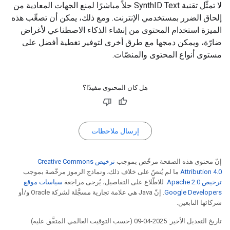
لا تمثّل تقنية SynthID Text حلاً مباشرًا لمنع الجهات المعادية من
إلحاق الضرر بمستخدمي الإنترنت. ومع ذلك، يمكن أن تصعِّب هذه
الميزة استخدام المحتوى من إنشاء الذكاء الاصطناعي لأغراض
ضارّة، ويمكن دمجها مع طرق أخرى لتوفير تغطية أفضل على
مستوى أنواع المحتوى والمنصّات.
هل كان المحتوى مفيدًا؟
إرسال ملاحظات
إنّ محتوى هذه الصفحة مرخّص بموجب
ترخيص Creative Commons
Attribution 4.0‏
ما لم يُنصّ على خلاف ذلك، ونماذج الرموز مرخّصة بموجب
ترخيص Apache 2.0‏
. للاطّلاع على التفاصيل، يُرجى مراجعة
سياسات موقع
Google Developers‏
. إنّ Java هي علامة تجارية مسجَّلة لشركة Oracle و/أو
شركائها التابعين.
تاريخ التعديل الأخير: 2025-04-09 (حسب التوقيت العالمي المتفَّق عليه)