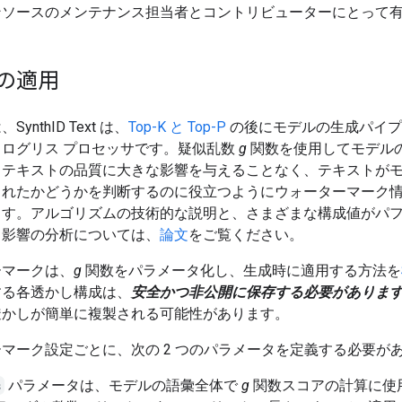
ンソースのメンテナンス担当者とコントリビューターにとって
の適用
ynthID Text は、
Top-K と Top-P
の後にモデルの生成パイプ
るログリス プロセッサです。疑似乱数
g
関数を使用してモデル
、テキストの品質に大きな影響を与えることなく、テキストが
されたかどうかを判断するのに役立つようにウォーターマーク
ます。アルゴリズムの技術的な説明と、さまざまな構成値がパ
る影響の分析については、
論文
をご覧ください。
ーマークは、
g
関数をパラメータ化し、生成時に適用する方法を
する各透かし構成は、
安全かつ非公開に保存する必要がありま
透かしが簡単に複製される可能性があります。
マーク設定ごとに、次の 2 つのパラメータを定義する必要が
s
パラメータは、モデルの語彙全体で
g
関数スコアの計算に使