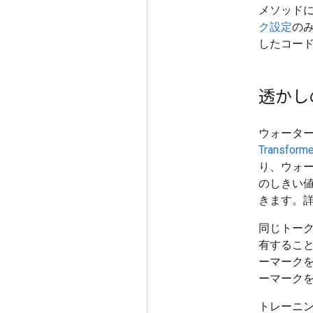
メソッドに渡
ク設定
のみ
したコー
透かし
ウォータ
Transform
り、ウォー
のしきい
きます。
同じトー
有するこ
ーマーク
ーマーク
トレーニ