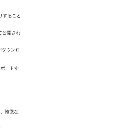
りすること
て公開され
がダウンロ
サポートす
更、軽微な
。