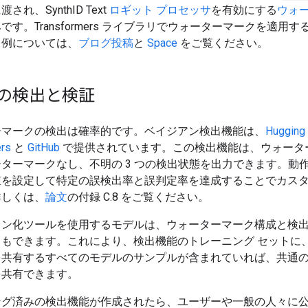
され、SynthID Text
ロギット プロセッサ
を有効にする
ウォ
です。Transformers ライブラリでウォーターマークを適用
ド例については、
ブログ投稿
と
Space
をご覧ください。
の検出と検証
ーマークの検出は確率的です。ベイジアン検出機能は、
Hugging
ers
と
GitHub
で提供されています。この検出機能は、ウォータ
ターマークなし、不明の 3 つの検出状態を出力できます。動作
値を設定して特定の誤検出率と誤判定率を達成することでカス
詳しくは、
論文
の付録 C.8 をご覧ください。
クン化ツールを使用するモデルは、ウォーターマーク構成と検
ともできます。これにより、検出機能のトレーニング セットに
を共有するすべてのモデルのサンプルが含まれていれば、共通
を共有できます。
ング済みの検出機能が作成されたら、ユーザーや一般の人々に