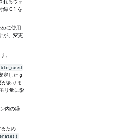
されるウォ
録 C.1 を
ために使用
すが、変更
。
ます。
able_seed
い安定した
g
要がありま
モリ量に影
。
ン内の繰
するため
erate()