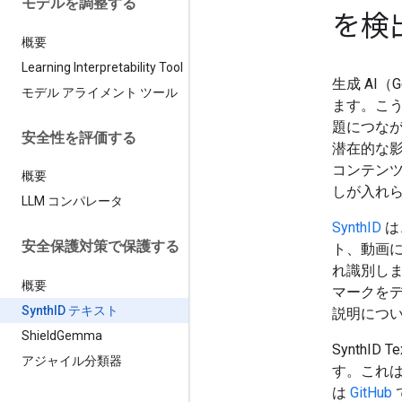
モデルを調整する
を検
概要
Learning Interpretability Tool
生成 AI
モデル アライメント ツール
ます。こ
題につな
安全性を評価する
潜在的な影
コンテン
概要
しが入れ
LLM コンパレータ
SynthID
は
安全保護対策で保護する
ト、動画に
れ識別しま
概要
マークを
Synth
ID テキスト
説明につ
Shield
Gemma
SynthID
アジャイル分類器
す。これ
は
GitHub