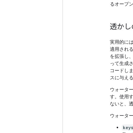
るオープ
透かし
実用的には、S
適用され
を拡張し
って生成
コードし
スに与え
ウォータ
す。使用
ないと、
ウォーター
key