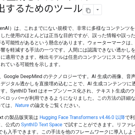
出するためのツール
（GenAI）は、これまでにない規模で、非常に多様なコンテンツ
うした使用のほとんどは正当な目的ですが、誤った情報や誤っ
がる可能性があるという懸念があります。ウォーターマークは
響を軽減する手法の一つです。人間には認識できない透かしを A
ツに適用できます。検出モデルは任意のコンテンツにスコアを
られている可能性を示します。
、Google DeepMind のテクノロジーです。AI 生成の画像、
デジタル透かしを直接埋め込むことで、AI 生成コンテンツに
す。SynthID Text はオープンソース化され、テキスト生成の
デベロッパーが利用できるようになりました。この方法の詳細
いては、
Nature
の論文をご覧ください。
 Text の製品版実装は
Hugging Face Transformers v4.46.0 以降
で利
は、公式の
SynthID Text Space
で試すことができます。リファ
でも入手できます。この手法を他のフレームワークに導入しよ