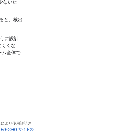
少ないた
すると、検出
ように設計
にくくな
ーム全体で
ス
により使用許諾さ
 Developers サイトの