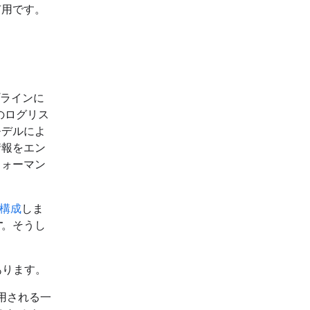
有用です。
ラインに
のログリス
モデルによ
情報をエン
フォーマン
構成
しま
す
。そうし
あります。
用される一