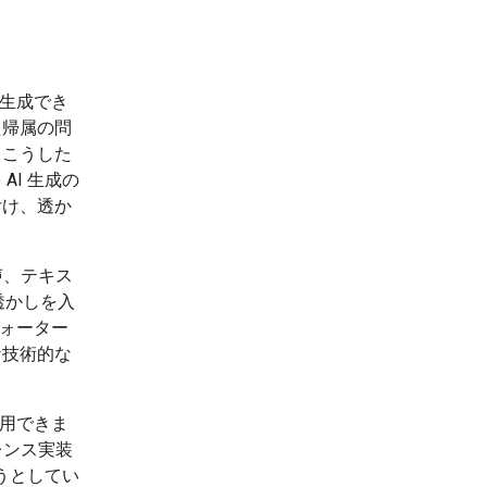
を生成でき
た帰属の問
、こうした
I 生成の
付け、透か
音声、テキス
透かしを入
ウォーター
な技術的な
用できま
レンス実装
うとしてい