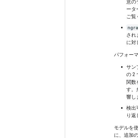
意の
ータ
ご覧
ngr
され
に対
パフォー
サン
の 
関数
す。
響し
検出
り返
モデルを使
に、追加