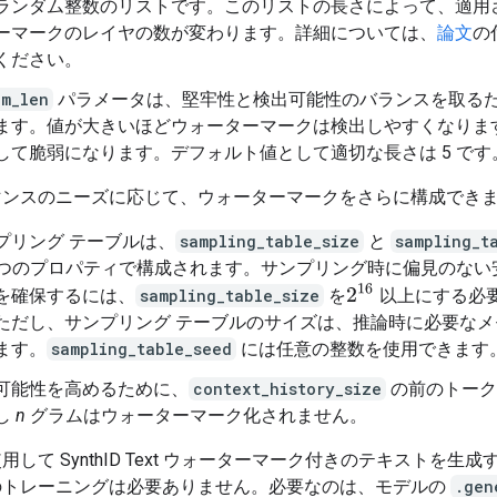
ランダム整数のリストです。このリストの長さによって、適用
ーマークのレイヤの数が変わります。詳細については、
論文
の付
ください。
am_len
パラメータは、堅牢性と検出可能性のバランスを取る
ます。値が大きいほどウォーターマークは検出しやすくなりま
して脆弱になります。デフォルト値として適切な長さは 5 です
マンスのニーズに応じて、ウォーターマークをさらに構成でき
プリング テーブルは、
sampling_table_size
と
sampling_t
2 つのプロパティで構成されます。サンプリング時に偏見のな
2
16
を確保するには、
sampling_table_size
を
以上にする必
ただし、サンプリング テーブルのサイズは、推論時に必要なメ
ます。
sampling_table_seed
には任意の整数を使用できます
可能性を高めるために、
context_history_size
の前のトーク
し
n
グラムはウォーターマーク化されません。
用して SynthID Text ウォーターマーク付きのテキストを生成
のトレーニングは必要ありません。必要なのは、モデルの
.gen