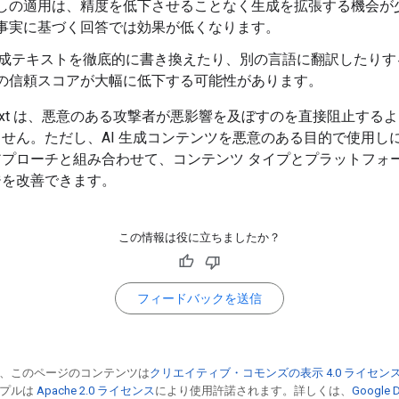
しの適用は、精度を低下させることなく生成を拡張する機会が
事実に基づく回答では効果が低くなります。
 生成テキストを徹底的に書き換えたり、別の言語に翻訳したり
の信頼スコアが大幅に低下する可能性があります。
ID Text は、悪意のある攻撃者が悪影響を及ぼすのを直接阻止する
せん。ただし、AI 生成コンテンツを悪意のある目的で使用し
アプローチと組み合わせて、コンテンツ タイプとプラットフォ
ジを改善できます。
この情報は役に立ちましたか？
フィードバックを送信
、このページのコンテンツは
クリエイティブ・コモンズの表示 4.0 ライセン
ンプルは
Apache 2.0 ライセンス
により使用許諾されます。詳しくは、
Google