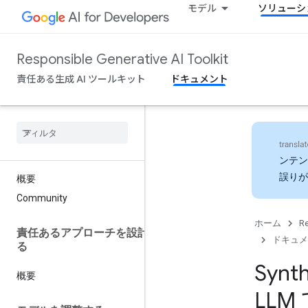
モデル
ソリューシ
Responsible Generative AI Toolkit
責任ある生成 AI ツールキット
ドキュメント
ンテン
誤りが
概要
Community
ホーム
Re
責任あるアプローチを設計す
ドキュメ
る
Synt
概要
LL