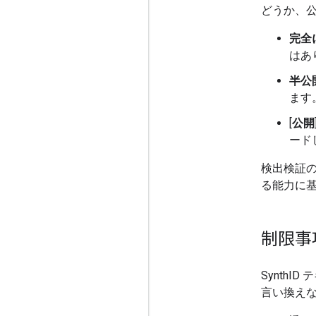
どうか、
完全
はあ
半公
ます
[
公開
ード
検出検証
る能力に
制限事
Synth
言い換え