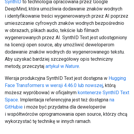
SynthID
to technologia opracowana przez Google
DeepMind, która umożliwia dodawanie znaków wodnych
i identyfikowanie treści wygenerowanych przez AI poprzez
umieszczanie cyfrowych znaków wodnych bezpośrednio
w obrazach, plikach audio, tekście lub filmach
wygenerowanych przez AI. SynthID Text jest udostępniony
na licencji open source, aby umożliwić deweloperom
dodawanie znaków wodnych do wygenerowanego tekstu.
Aby uzyskać bardziej szczegółowy opis techniczny
metody, przeczytaj
artykuł w
Nature
.
Wersja produkcyjna SynthID Text jest dostępna w
Hugging
Face Transformers w wersji 4.46.0 lub nowszej
, którą
możesz wypróbować w oficjalnym
kontenerze SynthID Text
Space
. Implentacja referencyjna jest też dostępna
na
GitHubie
i może być przydatna dla deweloperów
i współtwórców oprogramowania open source, którzy chcą
wykorzystać tę technikę w innych ramach.