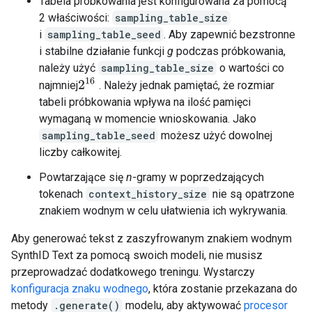
Tabela próbkowania jest konfigurowana za pomocą
2 właściwości:
sampling_table_size
i
sampling_table_seed
. Aby zapewnić bezstronne
i stabilne działanie funkcji
g
podczas próbkowania,
należy użyć
sampling_table_size
o wartości co
2
16
najmniej
. Należy jednak pamiętać, że rozmiar
tabeli próbkowania wpływa na ilość pamięci
wymaganą w momencie wnioskowania. Jako
sampling_table_seed
możesz użyć dowolnej
liczby całkowitej.
Powtarzające się
n
-gramy w poprzedzających
tokenach
context_history_size
nie są opatrzone
znakiem wodnym w celu ułatwienia ich wykrywania.
Aby generować tekst z zaszyfrowanym znakiem wodnym
SynthID Text za pomocą swoich modeli, nie musisz
przeprowadzać dodatkowego treningu. Wystarczy
konfiguracja znaku wodnego
, która zostanie przekazana do
metody
.generate()
modelu, aby aktywować
procesor