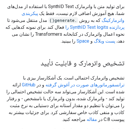
برای تولید متن با واترمارک SynthID Text با استفاده از مدل‌های
شما، هیچ آموزش اضافی لازم نیست، فقط یک
پیکربندی
واترمارکینگ
که به روش
.generate()
مدل منتقل می‌شود تا
پردازنده SynthID Text logits را
فعال کند. برای نمونه کدهایی که
نحوه اعمال واترمارک در کتابخانه Transformers را نشان می
دهد،
پست وبلاگ
و
Space
را ببینید.
تشخیص واترمارک و قابلیت تأیید
تشخیص واترمارک احتمالی است. یک آشکارساز بیزی با
ترانسفورماتورهای صورت در آغوش گرفته
و در
GitHub
ارائه
شده است. این آشکارساز می‌تواند سه حالت تشخیص احتمالی را
تولید کند - واترمارک شده، بدون واترمارک یا نامشخص - و رفتار
را می‌توان با تنظیم دو مقدار آستانه برای دستیابی به نرخ مثبت
کاذب و منفی کاذب خاص سفارشی کرد. برای جزئیات بیشتر به
پیوست C.8 در
مقاله
مراجعه کنید.