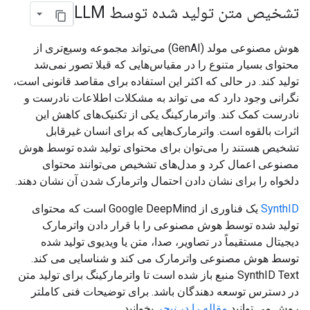
تشخیص متن تولید شده توسط LLM
هوش مصنوعی مولد (GenAI) می‌تواند مجموعه وسیع‌تری از
محتوای بسیار متنوع را در مقیاس‌هایی که قبلا تصور نمی‌شد
تولید کند. در حالی که اکثر این استفاده برای مقاصد قانونی است،
نگرانی وجود دارد که می تواند به مشکلات اطلاعات نادرست و
نادرست کمک کند. واترمارکینگ یکی از تکنیک‌های کاهش این
اثرات بالقوه است. واترمارک‌هایی که برای انسان غیرقابل
تشخیص هستند را می‌توان برای محتوای تولید شده توسط هوش
مصنوعی اعمال کرد و مدل‌های تشخیص می‌توانند محتوای
دلخواه را برای نشان دادن احتمال واترمارک شدن آن نشان دهند.
SynthID
یک فناوری از Google DeepMind است که محتوای
تولید شده توسط هوش مصنوعی را با قرار دادن واترمارک
دیجیتال مستقیماً در تصاویر، صدا، متن یا ویدیوی تولید شده
توسط هوش مصنوعی واترمارک می کند و شناسایی می کند.
SynthID Text منبع باز شده است تا واترمارکینگ برای تولید متن
در دسترس توسعه دهندگان باشد. برای توضیحات فنی کاملتر
روش می توانید
مقاله را در
نیچر
بخوانید.