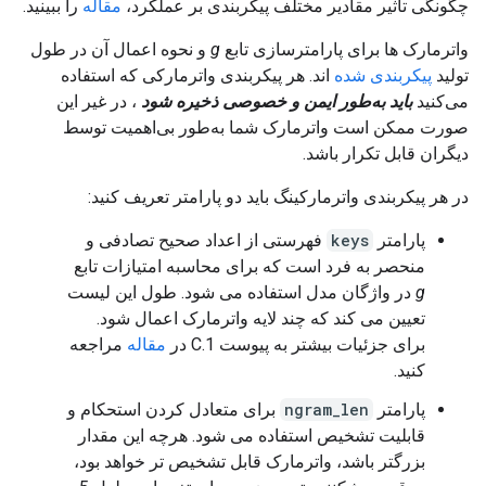
چگونگی تأثیر مقادیر مختلف پیکربندی بر عملکرد،
مقاله
را ببینید.
واترمارک ها برای پارامترسازی تابع
g
و نحوه اعمال آن در طول
تولید
پیکربندی شده
اند. هر پیکربندی واترمارکی که استفاده
می‌کنید
باید به‌طور ایمن و خصوصی ذخیره شود
، در غیر این
صورت ممکن است واترمارک شما به‌طور بی‌اهمیت توسط
دیگران قابل تکرار باشد.
در هر پیکربندی واترمارکینگ باید دو پارامتر تعریف کنید:
پارامتر
keys
فهرستی از اعداد صحیح تصادفی و
منحصر به فرد است که برای محاسبه امتیازات تابع
g
در واژگان مدل استفاده می شود. طول این لیست
تعیین می کند که چند لایه واترمارک اعمال شود.
برای جزئیات بیشتر به پیوست C.1 در
مقاله
مراجعه
کنید.
پارامتر
ngram_len
برای متعادل کردن استحکام و
قابلیت تشخیص استفاده می شود. هرچه این مقدار
بزرگتر باشد، واترمارک قابل تشخیص تر خواهد بود،