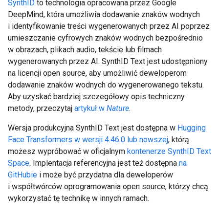
SynthID
to technologia opracowana przez Google
DeepMind, która umożliwia dodawanie znaków wodnych
i identyfikowanie treści wygenerowanych przez AI poprzez
umieszczanie cyfrowych znaków wodnych bezpośrednio
w obrazach, plikach audio, tekście lub filmach
wygenerowanych przez AI. SynthID Text jest udostępniony
na licencji open source, aby umożliwić deweloperom
dodawanie znaków wodnych do wygenerowanego tekstu.
Aby uzyskać bardziej szczegółowy opis techniczny
metody, przeczytaj
artykuł w
Nature
.
Wersja produkcyjna SynthID Text jest dostępna w
Hugging
Face Transformers w wersji 4.46.0 lub nowszej
, którą
możesz wypróbować w oficjalnym
kontenerze SynthID Text
Space
. Implentacja referencyjna jest też dostępna
na
GitHubie
i może być przydatna dla deweloperów
i współtwórców oprogramowania open source, którzy chcą
wykorzystać tę technikę w innych ramach.