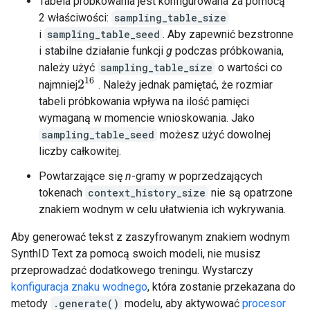
Tabela próbkowania jest konfigurowana za pomocą
2 właściwości:
sampling_table_size
i
sampling_table_seed
. Aby zapewnić bezstronne
i stabilne działanie funkcji
g
podczas próbkowania,
należy użyć
sampling_table_size
o wartości co
2
16
najmniej
. Należy jednak pamiętać, że rozmiar
tabeli próbkowania wpływa na ilość pamięci
wymaganą w momencie wnioskowania. Jako
sampling_table_seed
możesz użyć dowolnej
liczby całkowitej.
Powtarzające się
n
-gramy w poprzedzających
tokenach
context_history_size
nie są opatrzone
znakiem wodnym w celu ułatwienia ich wykrywania.
Aby generować tekst z zaszyfrowanym znakiem wodnym
SynthID Text za pomocą swoich modeli, nie musisz
przeprowadzać dodatkowego treningu. Wystarczy
konfiguracja znaku wodnego
, która zostanie przekazana do
metody
.generate()
modelu, aby aktywować
procesor