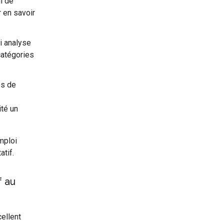
l de
 en savoir
i analyse
 catégories
es de
ité un
mploi
atif.
f au
cellent