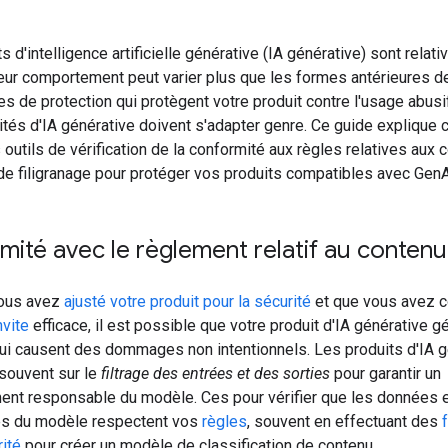
s d'intelligence artificielle générative (IA générative) sont relat
eur comportement peut varier plus que les formes antérieures de 
s de protection qui protègent votre produit contre l'usage abusi
lités d'IA générative doivent s'adapter genre. Ce guide expliqu
s outils de vérification de la conformité aux règles relatives aux 
de filigranage pour protéger vos produits compatibles avec GenA
mité avec le règlement relatif au contenu
ous avez
ajusté votre produit pour la sécurité
et que vous avez c
nvite
efficace, il est possible que votre produit d'IA générative 
ui causent des dommages non intentionnels. Les produits d'IA g
 souvent sur le
filtrage des entrées et des sorties
pour garantir un
nt responsable du modèle. Ces pour vérifier que les données 
es du modèle respectent vos
règles
, souvent en effectuant des
rité
pour créer un modèle de classification de contenu.