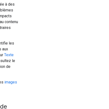
uée à des
roblèmes
 impacts
 au contenu
traires
tifie les
s aux
eur
Texte
nsultez le
tion de
les
images
 de