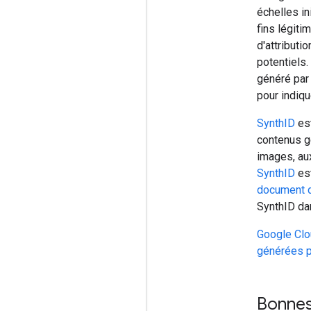
échelles in
fins légiti
d'attributi
potentiels.
généré par
pour indiqu
SynthID
est
contenus g
images, aux
SynthID
est
document 
SynthID dan
Google Cl
générées 
Bonnes