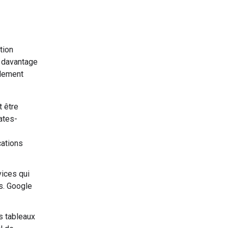
tion
t davantage
alement
t être
ates-
cations
vices qui
es. Google
s tableaux