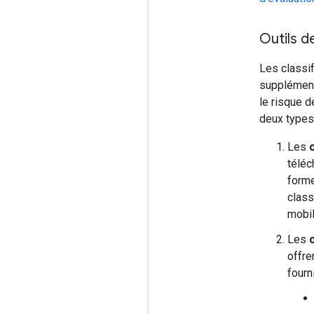
Outils d
Les classif
supplémenta
le risque d
deux types
Les
téléc
forme
class
mobil
Les
offre
fourn