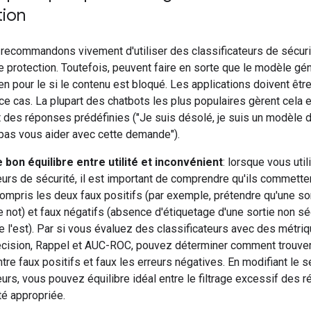
tion
recommandons vivement d'utiliser des classificateurs de sécu
protection. Toutefois, peuvent faire en sorte que le modèle gén
en pour le si le contenu est bloqué. Les applications doivent êt
ce cas. La plupart des chatbots les plus populaires gèrent cela 
t des réponses prédéfinies ("Je suis désolé, je suis un modèle 
 pas vous aider avec cette demande").
 bon équilibre entre utilité et inconvénient
: lorsque vous util
eurs de sécurité, il est important de comprendre qu'ils commette
compris les deux faux positifs (par exemple, prétendre qu'une so
not) et faux négatifs (absence d'étiquetage d'une sortie non sé
le l'est). Par si vous évaluez des classificateurs avec des métriq
écision, Rappel et AUC-ROC, pouvez déterminer comment trouver 
ntre faux positifs et faux les erreurs négatives. En modifiant le s
eurs, vous pouvez équilibre idéal entre le filtrage excessif des r
ité appropriée.