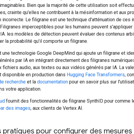
imaginables. Bien que la majorité de cette utilisation soit effect
mes, crainte qu'elles ne contribuent à la mésinformation et aux p
on incorrecte. Le filigrane est une technique d'atténuation de ces
 Filigranes imperceptibles pour les humains peuvent s'appliquer
 IA. les modèles de détection peuvent évaluer des contenus arbi
er la probabilité qu'il comporte un filigrane.
 une technologie Google DeepMind qui ajoute un filigrane et iden
énérés par IA en intégrant directement des filigranes numérique
 fichiers audio, aux textes ou aux vidéos générés par IA. La val
 disponible en production dans
Hugging Face Transformers
, co
de recherche
et la
documentation
pour en savoir plus sur l'utilisa
s votre application.
oud
fournit des fonctionnalités de filigrane SynthID pour comme 
par des images
, aux clients de Vertex AI.
 pratiques pour configurer des mesures