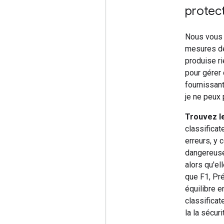
protec
Nous vous 
mesures de 
produise ri
pour gérer 
fournissan
je ne peux
Trouvez le
classificat
erreurs, y 
dangereuse 
alors qu'el
que F1, Pr
équilibre e
classificat
la la sécur