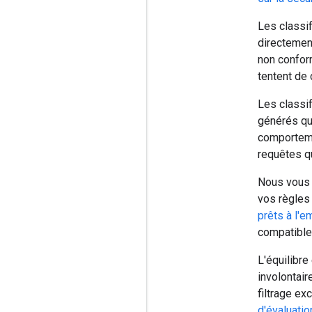
Les classif
directemen
non conform
tentent de 
Les classif
générés qui
comporteme
requêtes qu
Nous vous 
vos règles 
prêts à l'e
compatible
L'équilibr
involontaire
filtrage ex
d'évaluatio