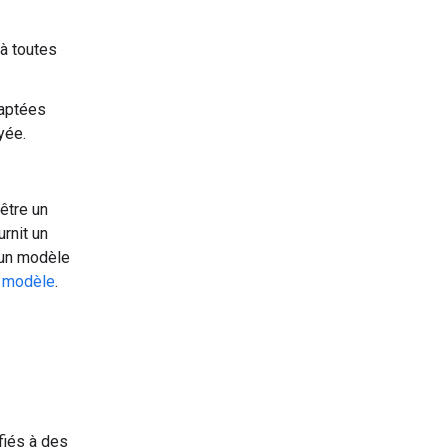
à toutes
daptées
yée.
être un
rnit un
 un modèle
e modèle
.
fiés à des