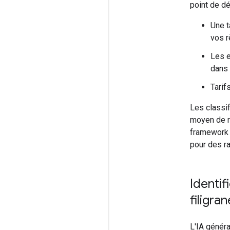
point de d
Une t
vos r
Les e
dans 
Tarif
Les classif
moyen de r
framework 
pour des r
Identif
filigra
L'IA généra