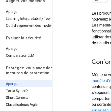
Aligner vos modèles
Aperçu
Les produit
Learning Interpretability Tool
nouveaux l
Les mesure
Outil d'alignement des modèles
fonctionna
utiliser de
Évaluer la sécurité
des outils 
Aperçu
Comparateur LLM
Confor
Protégez-vous avec des
mesures de protection
Même si v
modèle d'i
Aperçu
contenus q
Texte Synth
ID
s'appuient
Shield
Gemma
comporteme
ou sortant
Classificateurs Agile
sur la sécu