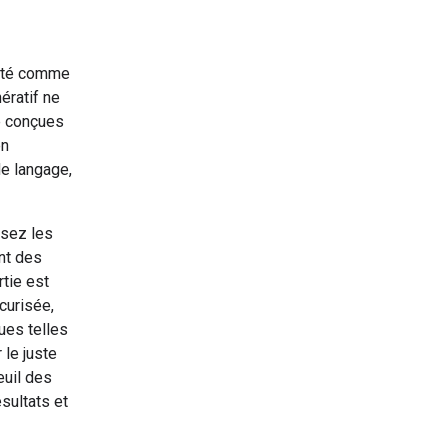
rité comme
ératif ne
re conçues
en
de langage,
isez les
nt des
rtie est
curisée,
ues telles
le juste
euil des
ésultats et