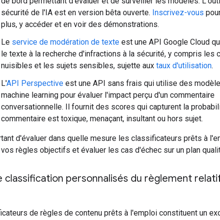
de bord permettant d'évaluer et de surveiller les modèles. L'outi
sécurité de l'IA est en version bêta ouverte.
Inscrivez-vous
pour
plus, y accéder et en voir des démonstrations.
Le
service de modération de texte
est une API Google Cloud qu
le texte à la recherche d'infractions à la sécurité, y compris les
nuisibles et les sujets sensibles, sujette aux
taux d'utilisation
.
L'
API Perspective
est une API sans frais qui utilise des modèl
machine learning pour évaluer l'impact perçu d'un commentaire
conversationnelle. Il fournit des scores qui capturent la probabil
commentaire est toxique, menaçant, insultant ou hors sujet.
rtant d'évaluer dans quelle mesure les classificateurs prêts à l'e
vos règles objectifs et évaluer les cas d'échec sur un plan qualit
e classification personnalisés du règlement relati
icateurs de règles de contenu prêts à l'emploi constituent un ex