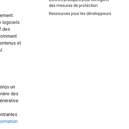
des mesures de protection
Ressources pour les développeurs
ivement
logiciels.
f des
e comment
contenus et
I.
onçu un
génère des
énérative
entrantes
formation