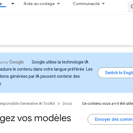
s
Aide au codage
Communauté
Google utilise la technologie IA
raduire le contenu dans votre langue préférée. Les
tions générées par IA peuvent contenir des
s.
esponsible Generative AI Toolkit
Docs
Ce contenu vous a-t-il été utile
égez vos modèles
Envoyer des comm