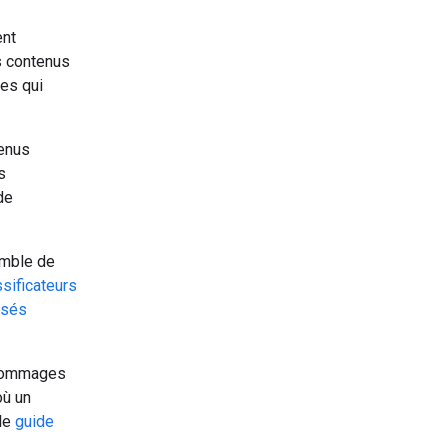
ent
s contenus
res qui
tenus
s
de
emble de
ssificateurs
isés
s dommages
où un
 le
guide