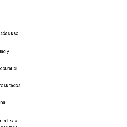
ndadas uso
dad y
epurar el
 resultados
una
o a texto