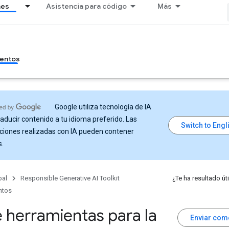
nes
Asistencia para código
Más
entos
Google utiliza tecnología de IA
raducir contenido a tu idioma preferido. Las
ciones realizadas con IA pueden contener
s.
pal
Responsible Generative AI Toolkit
¿Te ha resultado úti
ntos
e herramientas para la
Enviar com