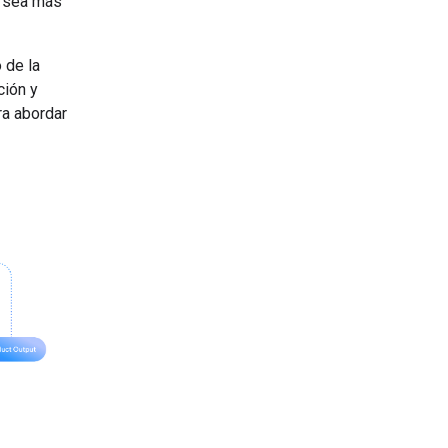
s sea más
 de la
ción y
ra abordar