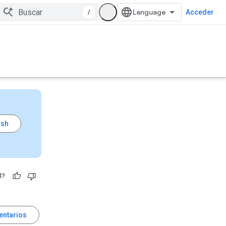
/
Acceder
l?
entarios