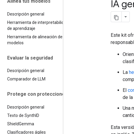
IA ge
Alinea tus modelos
Descripción general
Herramienta de interpretabilidad
de aprendizaje
Este kit o
Herramienta de alineación de
responsabl
modelos
Orien
Evaluar la seguridad
clasi
Descripción general
La
he
compo
Comparador de LLM
El
co
Protege con protecciones
de la
Descripción general
Una 
canti
Texto de Synth
ID
Shield
Gemma
Esta versió
Clasificadores ágiles