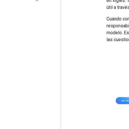
en inglés.
útil a trav
Cuando com
responsabil
modelo. Est
las cuestio