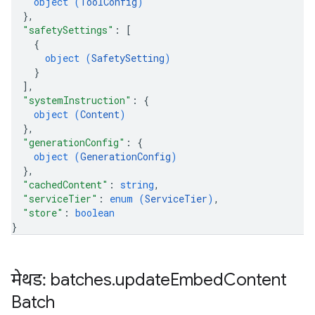
object (
ToolConfig
)
}
,
"safetySettings"
: 
[
{
object (
SafetySetting
)
}
]
,
"systemInstruction"
: 
{
object (
Content
)
}
,
"generationConfig"
: 
{
object (
GenerationConfig
)
}
,
"cachedContent"
: 
string
,
"serviceTier"
: 
enum (
ServiceTier
)
,
"store"
: 
boolean
}
मेथड: batches
.
update
Embed
Content
Batch