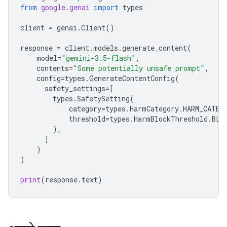
from
google.genai
import
types
client
=
genai
.
Client
()
response
=
client
.
models
.
generate_content
(
model
=
"gemini-3.5-flash"
,
contents
=
"Some potentially unsafe prompt"
,
config
=
types
.
GenerateContentConfig
(
safety_settings
=
[
types
.
SafetySetting
(
category
=
types
.
HarmCategory
.
HARM_CATEG
threshold
=
types
.
HarmBlockThreshold
.
BLO
),
]
)
)
print
(
response
.
text
)