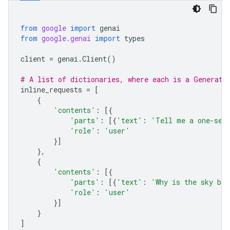
from
google
import
genai
from
google.genai
import
types
client
=
genai
.
Client
()
# A list of dictionaries, where each is a Generate
inline_requests
=
[
{
'contents'
:
[{
'parts'
:
[{
'text'
:
'Tell me a one-sen
'role'
:
'user'
}]
},
{
'contents'
:
[{
'parts'
:
[{
'text'
:
'Why is the sky bl
'role'
:
'user'
}]
}
]