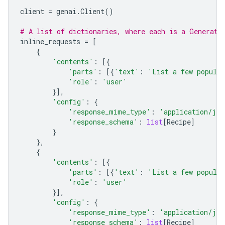
client
=
genai
.
Client
()
# A list of dictionaries, where each is a Generate
inline_requests
=
[
{
'contents'
:
[{
'parts'
:
[{
'text'
:
'List a few popular
'role'
:
'user'
}],
'config'
:
{
'response_mime_type'
:
'application/jso
'response_schema'
:
list
[
Recipe
]
}
},
{
'contents'
:
[{
'parts'
:
[{
'text'
:
'List a few popular
'role'
:
'user'
}],
'config'
:
{
'response_mime_type'
:
'application/jso
'response_schema'
:
list
[
Recipe
]