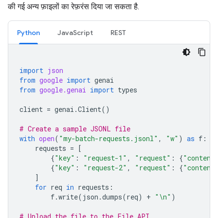
की गई अन्य फ़ाइलों का रेफ़रंस दिया जा सकता है.
Python
JavaScript
REST
import
json
from
google
import
genai
from
google.genai
import
types
client
=
genai
.
Client
()
# Create a sample JSONL file
with
open
(
"my-batch-requests.jsonl"
,
"w"
)
as
f
:
requests
=
[
{
"key"
:
"request-1"
,
"request"
:
{
"content
{
"key"
:
"request-2"
,
"request"
:
{
"content
]
for
req
in
requests
:
f
.
write
(
json
.
dumps
(
req
)
+
"
\n
"
)
# Upload the file to the File API