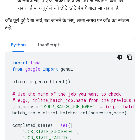
के नतीजे नहीं पाए जा सकेंगे. जॉब को फिर से सबमिट किया जा
सकता है या अनुरोधों को छोटे-छोटे बैच में बांटा जा सकता है.
जॉब पूरी हुई है या नहीं, यह जानने के लिए, समय-समय पर जॉब का स्टेटस
देखें.
Python
JavaScript
import
time
from
google
import
genai
client
=
genai
.
Client
()
# Use the name of the job you want to check
# e.g., inline_batch_job.name from the previous st
job_name
=
"YOUR_BATCH_JOB_NAME"
# (e.g. 'batche
batch_job
=
client
.
batches
.
get
(
name
=
job_name
)
completed_states
=
set
([
'JOB_STATE_SUCCEEDED'
,
'JOB_STATE_FAILED'
,