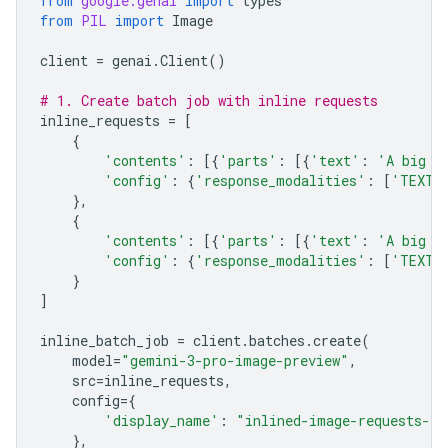
from
google.genai
import
types
from
PIL
import
Image
client
=
genai
.
Client
()
# 1. Create batch job with inline requests
inline_requests
=
[
{
'contents'
:
[{
'parts'
:
[{
'text'
:
'A big l
'config'
:
{
'response_modalities'
:
[
'TEXT'
},
{
'contents'
:
[{
'parts'
:
[{
'text'
:
'A big l
'config'
:
{
'response_modalities'
:
[
'TEXT'
}
]
inline_batch_job
=
client
.
batches
.
create
(
model
=
"gemini-3-pro-image-preview"
,
src
=
inline_requests
,
config
=
{
'display_name'
:
"inlined-image-requests-jo
},