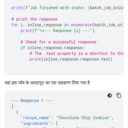
print
(
f
"Job finished with state: 
{
batch_job_inline
# print the response
for
i
,
inline_response
in
enumerate
(
batch_job_inli
print
(
f
"
\n
--- Response 
{
i
}
 ---"
)
# Check for a successful response
if
inline_response
.
response
:
# The .text property is a shortcut to the 
print
(
inline_response
.
response
.
text
)
यहां इस जॉब के आउटपुट का एक उदाहरण दिया गया है:
---
Respo
nse
1
---
[
{
"recipe_name"
:
"Chocolate Chip Cookies"
,
"ingredients"
:
[