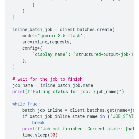
}
}
]
inline_batch_job
=
client
.
batches
.
create
(
model
=
"gemini-3.5-flash"
,
src
=
inline_requests
,
config
=
{
'display_name'
:
"structured-output-job-1"
},
)
# wait for the job to finish
job_name
=
inline_batch_job
.
name
print
(
f
"Polling status for job: 
{
job_name
}
"
)
while
True
:
batch_job_inline
=
client
.
batches
.
get
(
name
=
job
if
batch_job_inline
.
state
.
name
in
(
'JOB_STATE_
break
print
(
f
"Job not finished. Current state: 
{
batc
time
.
sleep
(
30
)