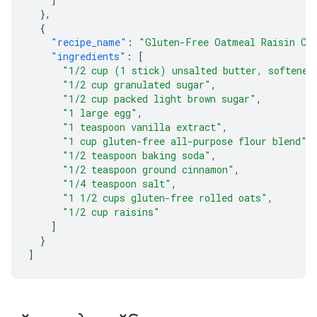
},
{
"recipe_name"
:
"Gluten-Free Oatmeal Raisin Co
"ingredients"
:
[
"1/2 cup (1 stick) unsalted butter, softened
"1/2 cup granulated sugar"
,
"1/2 cup packed light brown sugar"
,
"1 large egg"
,
"1 teaspoon vanilla extract"
,
"1 cup gluten-free all-purpose flour blend"
,
"1/2 teaspoon baking soda"
,
"1/2 teaspoon ground cinnamon"
,
"1/4 teaspoon salt"
,
"1 1/2 cups gluten-free rolled oats"
,
"1/2 cup raisins"
]
}
]