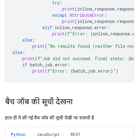
try
:
print
(
inline_response
.
response
except
AttributeError
:
print
(
inline_response
.
response
elif
inline_response
.
error
:
print
(
f
"Error: 
{
inline_response
.
er
else
:
print
(
"No results found (neither file nor 
else
:
print
(
f
"Job did not succeed. Final state: 
{
bat
if
batch_job
.
error
:
print
(
f
"Error: 
{
batch_job
.
error
}
"
)
बैच जॉब की सूची देखना
हाल ही में की गई बैच जॉब की सूची देखी जा सकती है.
Python
JavaScript
REST