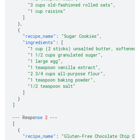
"3 cups old-fashioned rolled oats"
,
"1 cup raisins"
]
},
{
"recipe_name"
:
"Sugar Cookies"
,
"ingredients"
:
[
"1 cup (2 sticks) unsalted butter, softened"
"1 1/2 cups granulated sugar"
,
"1 large egg"
,
"1 teaspoon vanilla extract"
,
"2 3/4 cups all-purpose flour"
,
"1 teaspoon baking powder"
,
"1/2 teaspoon salt"
]
}
]
---
Respo
nse
2
---
[
{
"recipe_name"
:
"Gluten-Free Chocolate Chip Coo