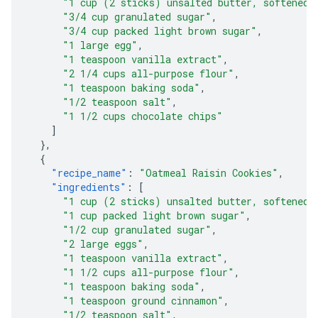
"1 cup (2 sticks) unsalted butter, softened"
"3/4 cup granulated sugar"
,
"3/4 cup packed light brown sugar"
,
"1 large egg"
,
"1 teaspoon vanilla extract"
,
"2 1/4 cups all-purpose flour"
,
"1 teaspoon baking soda"
,
"1/2 teaspoon salt"
,
"1 1/2 cups chocolate chips"
]
},
{
"recipe_name"
:
"Oatmeal Raisin Cookies"
,
"ingredients"
:
[
"1 cup (2 sticks) unsalted butter, softened"
"1 cup packed light brown sugar"
,
"1/2 cup granulated sugar"
,
"2 large eggs"
,
"1 teaspoon vanilla extract"
,
"1 1/2 cups all-purpose flour"
,
"1 teaspoon baking soda"
,
"1 teaspoon ground cinnamon"
,
"1/2 teaspoon salt"
,