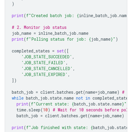
)
print
(
f
"Created batch job: 
{
inline_batch_job
.
name
}
# 2. Monitor job status
job_name
=
inline_batch_job
.
name
print
(
f
"Polling status for job: 
{
job_name
}
"
)
completed_states
=
set
([
'JOB_STATE_SUCCEEDED'
,
'JOB_STATE_FAILED'
,
'JOB_STATE_CANCELLED'
,
'JOB_STATE_EXPIRED'
,
])
batch_job
=
client
.
batches
.
get
(
name
=
job_name
)
# In
while
batch_job
.
state
.
name
not
in
completed_states
print
(
f
"Current state: 
{
batch_job
.
state
.
name
}
"
)
time
.
sleep
(
10
)
# Wait for 10 seconds before poll
batch_job
=
client
.
batches
.
get
(
name
=
job_name
)
print
(
f
"Job finished with state: 
{
batch_job
.
state
.