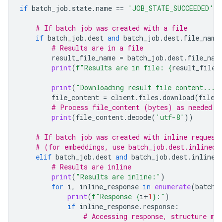
if
batch_job
.
state
.
name
==
'JOB_STATE_SUCCEEDED'
:
# If batch job was created with a file
if
batch_job
.
dest
and
batch_job
.
dest
.
file_name
# Results are in a file
result_file_name
=
batch_job
.
dest
.
file_nam
print
(
f
"Results are in file: 
{
result_file_
print
(
"Downloading result file content..."
file_content
=
client
.
files
.
download
(
file
=
# Process file_content (bytes) as needed
print
(
file_content
.
decode
(
'utf-8'
))
# If batch job was created with inline request
# (for embeddings, use batch_job.dest.inlined_
elif
batch_job
.
dest
and
batch_job
.
dest
.
inlined
# Results are inline
print
(
"Results are inline:"
)
for
i
,
inline_response
in
enumerate
(
batch_
print
(
f
"Response 
{
i
+
1
}
:"
)
if
inline_response
.
response
:
# Accessing response, structure ma