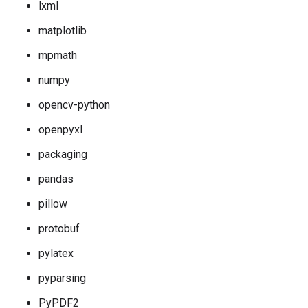
lxml
matplotlib
mpmath
numpy
opencv-python
openpyxl
packaging
pandas
pillow
protobuf
pylatex
pyparsing
PyPDF2