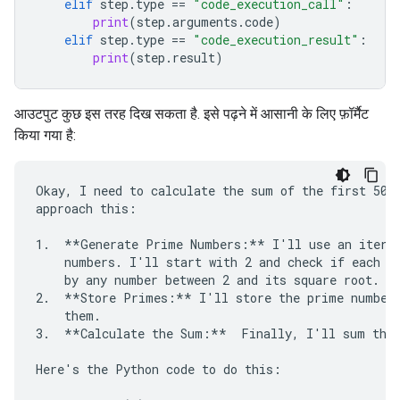
elif
step
.
type
==
"code_execution_call"
:
print
(
step
.
arguments
.
code
)
elif
step
.
type
==
"code_execution_result"
:
print
(
step
.
result
)
आउटपुट कुछ इस तरह दिख सकता है. इसे पढ़ने में आसानी के लिए फ़ॉर्मैट
किया गया है:
Okay, I need to calculate the sum of the first 50 p
approach this:

1.  **Generate Prime Numbers:** I'll use an iterat
    numbers. I'll start with 2 and check if each su
    by any number between 2 and its square root. If
2.  **Store Primes:** I'll store the prime numbers
    them.

3.  **Calculate the Sum:**  Finally, I'll sum the 
Here's the Python code to do this:
