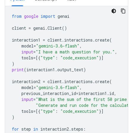
from
google
import
genai
client
=
genai
.
Client
()
interaction1
=
client
.
interactions
.
create
(
model
=
"gemini-3.6-flash"
,
input
=
"I have a math question for you."
,
tools
=
[{
"type"
:
"code_execution"
}]
)
print
(
interaction1
.
output_text
)
interaction2
=
client
.
interactions
.
create
(
model
=
"gemini-3.6-flash"
,
previous_interaction_id
=
interaction1
.
id
,
input
=
"What is the sum of the first 50 prime n
"Generate and run code for the calculati
tools
=
[{
"type"
:
"code_execution"
}]
)
for
step
in
interaction2
.
steps
: