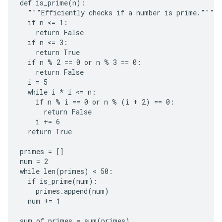
def is_prime(n):

  """Efficiently checks if a number is prime."""

  if n <= 1:

    return False

  if n <= 3:

    return True

  if n % 2 == 0 or n % 3 == 0:

    return False

  i = 5

  while i * i <= n:

    if n % i == 0 or n % (i + 2) == 0:

      return False

    i += 6

  return True

primes = []

num = 2

while len(primes) < 50:

  if is_prime(num):

    primes.append(num)

  num += 1

sum_of_primes = sum(primes)
