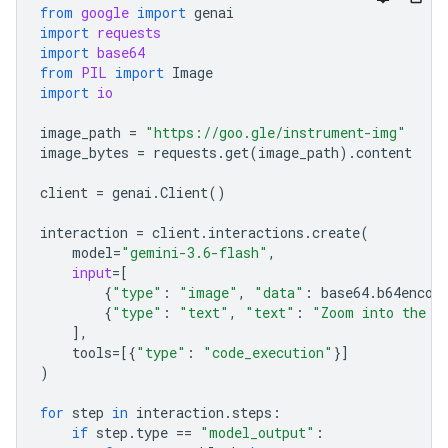
from
google
import
genai
import
requests
import
base64
from
PIL
import
Image
import
io
image_path
=
"https://goo.gle/instrument-img"
image_bytes
=
requests
.
get
(
image_path
)
.
content
client
=
genai
.
Client
()
interaction
=
client
.
interactions
.
create
(
model
=
"gemini-3.6-flash"
,
input
=
[
{
"type"
:
"image"
,
"data"
:
base64
.
b64encod
{
"type"
:
"text"
,
"text"
:
"Zoom into the e
],
tools
=
[{
"type"
:
"code_execution"
}]
)
for
step
in
interaction
.
steps
:
if
step
.
type
==
"model_output"
: