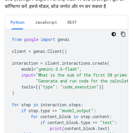
कॉन्फ़िगर करें. इससे मॉडल, कोड जनरेट और रन कर सकता है.
Python
JavaScript
REST
from
google
import
genai
client
=
genai
.
Client
()
interaction
=
client
.
interactions
.
create
(
model
=
"gemini-3.6-flash"
,
input
=
"What is the sum of the first 50 prime n
"Generate and run code for the calculati
tools
=
[{
"type"
:
"code_execution"
}]
)
for
step
in
interaction
.
steps
:
if
step
.
type
==
"model_output"
:
for
content_block
in
step
.
content
:
if
content_block
.
type
==
"text"
:
print
(
content_block
.
text
)