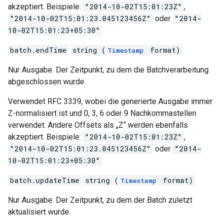
akzeptiert. Beispiele:
"2014-10-02T15:01:23Z"
,
"2014-10-02T15:01:23.045123456Z"
oder
"2014-
10-02T15:01:23+05:30"
batch.endTime
string (
format)
Timestamp
Nur Ausgabe. Der Zeitpunkt, zu dem die Batchverarbeitung
abgeschlossen wurde.
Verwendet RFC 3339, wobei die generierte Ausgabe immer
Z-normalisiert ist und 0, 3, 6 oder 9 Nachkommastellen
verwendet. Andere Offsets als „Z“ werden ebenfalls
akzeptiert. Beispiele:
"2014-10-02T15:01:23Z"
,
"2014-10-02T15:01:23.045123456Z"
oder
"2014-
10-02T15:01:23+05:30"
batch.updateTime
string (
format)
Timestamp
Nur Ausgabe. Der Zeitpunkt, zu dem der Batch zuletzt
aktualisiert wurde.