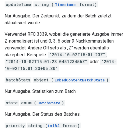
updateTime
string (
format)
Timestamp
Nur Ausgabe. Der Zeitpunkt, zu dem der Batch zuletzt
aktualisiert wurde.
Verwendet RFC 3339, wobei die generierte Ausgabe immer
Z-normalisiert ist und 0, 3, 6 oder 9 Nachkommastellen
verwendet. Andere Offsets als „Z“ werden ebenfalls
akzeptiert. Beispiele:
"2014-10-02T15:01:23Z"
,
"2014-10-02T15:01:23.045123456Z"
oder
"2014-
10-02T15:01:23+05:30"
batchStats
object (
)
EmbedContentBatchStats
Nur Ausgabe. Statistiken zum Batch.
state
enum (
)
BatchState
Nur Ausgabe. Der Status des Batches.
priority
string (
int64
format)