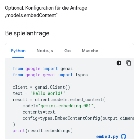
Optional. Konfiguration für die Anfrage
„models.embedContent“.
Beispielanfrage
Python
Node.js
Go
Muschel
from
google
import
genai
from
google.genai
import
types
client
=
genai
.
Client
()
text
=
"Hello World!"
result
=
client
.
models
.
embed_content
(
model
=
"gemini-embedding-001"
,
contents
=
text
,
config
=
types
.
EmbedContentConfig
(
output_dimensi
)
print
(
result
.
embeddings
)
embed
.
py