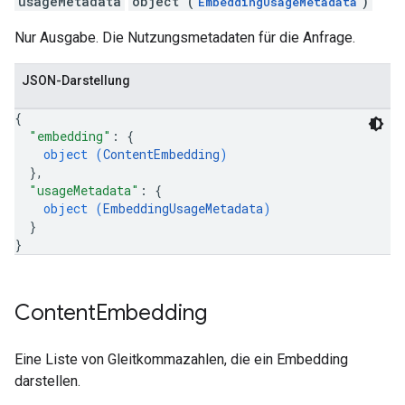
usageMetadata
object (
)
EmbeddingUsageMetadata
Nur Ausgabe. Die Nutzungsmetadaten für die Anfrage.
JSON-Darstellung
{
"embedding"
: 
{
object (
ContentEmbedding
)
}
,
"usageMetadata"
: 
{
object (
EmbeddingUsageMetadata
)
}
}
Content
Embedding
Eine Liste von Gleitkommazahlen, die ein Embedding
darstellen.