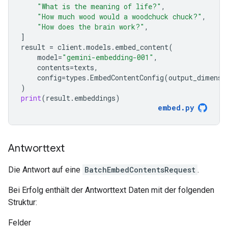
"What is the meaning of life?"
,
"How much wood would a woodchuck chuck?"
,
"How does the brain work?"
,
]
result
=
client
.
models
.
embed_content
(
model
=
"gemini-embedding-001"
,
contents
=
texts
,
config
=
types
.
EmbedContentConfig
(
output_dimensi
)
print
(
result
.
embeddings
)
embed
.
py
Antworttext
Die Antwort auf eine
BatchEmbedContentsRequest
.
Bei Erfolg enthält der Antworttext Daten mit der folgenden
Struktur:
Felder