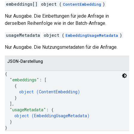
embeddings[]
object (
)
ContentEmbedding
Nur Ausgabe. Die Einbettungen für jede Anfrage in
derselben Reihenfolge wie in der Batch-Anfrage.
usageMetadata
object (
)
EmbeddingUsageMetadata
Nur Ausgabe. Die Nutzungsmetadaten für die Anfrage.
JSON-Darstellung
{
"embeddings"
: 
[
{
object (
ContentEmbedding
)
}
]
,
"usageMetadata"
: 
{
object (
EmbeddingUsageMetadata
)
}
}