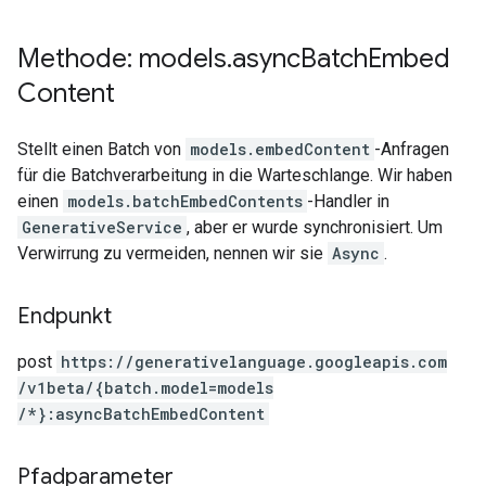
Methode: models
.
async
Batch
Embed
Content
Stellt einen Batch von
models.embedContent
-Anfragen
für die Batchverarbeitung in die Warteschlange. Wir haben
einen
models.batchEmbedContents
-Handler in
GenerativeService
, aber er wurde synchronisiert. Um
Verwirrung zu vermeiden, nennen wir sie
Async
.
Endpunkt
post
https:
/
/generativelanguage.googleapis.com
/v1beta
/{batch.model=models
/*}:asyncBatchEmbedContent
Pfadparameter