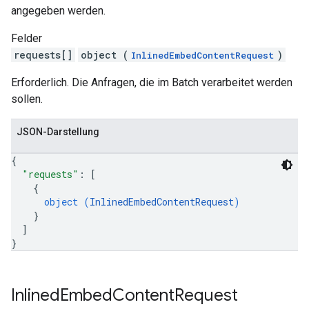
angegeben werden.
Felder
requests[]
object (
)
InlinedEmbedContentRequest
Erforderlich. Die Anfragen, die im Batch verarbeitet werden
sollen.
JSON-Darstellung
{
"requests"
: 
[
{
object (
InlinedEmbedContentRequest
)
}
]
}
Inlined
Embed
Content
Request