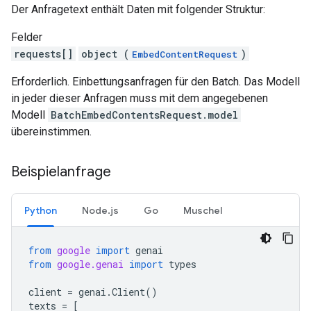
Der Anfragetext enthält Daten mit folgender Struktur:
Felder
requests[]
object (
)
EmbedContentRequest
Erforderlich. Einbettungsanfragen für den Batch. Das Modell
in jeder dieser Anfragen muss mit dem angegebenen
Modell
BatchEmbedContentsRequest.model
übereinstimmen.
Beispielanfrage
Python
Node.js
Go
Muschel
from
google
import
genai
from
google.genai
import
types
client
=
genai
.
Client
()
texts
=
[