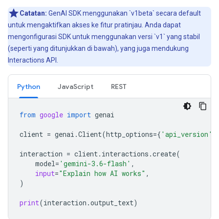
Catatan:
GenAI SDK menggunakan `v1beta` secara default
untuk mengaktifkan akses ke fitur pratinjau. Anda dapat
mengonfigurasi SDK untuk menggunakan versi `v1` yang stabil
(seperti yang ditunjukkan di bawah), yang juga mendukung
Interactions API.
Python
JavaScript
REST
from
google
import
genai
client
=
genai
.
Client
(
http_options
=
{
'api_version'
:
interaction
=
client
.
interactions
.
create
(
model
=
'gemini-3.6-flash'
,
input
=
"Explain how AI works"
,
)
print
(
interaction
.
output_text
)