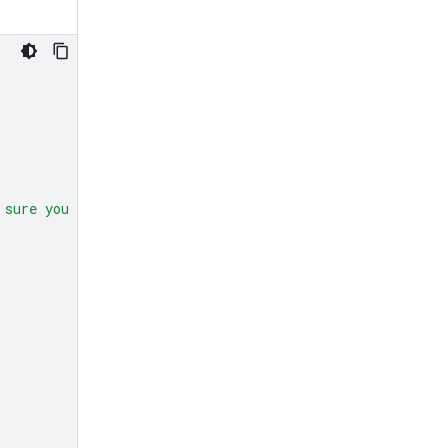
 sure you get all 50."
,