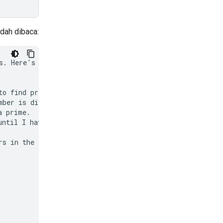
udah dibaca:
s. Here's how I'll

o find prime

ber is divisible

 prime.

ntil I have 50 of

s in the list.
