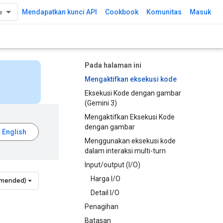
Mendapatkan kunci API
Cookbook
Komunitas
Masuk
Pada halaman ini
Mengaktifkan eksekusi kode
Eksekusi Kode dengan gambar
(Gemini 3)
Mengaktifkan Eksekusi Kode
dengan gambar
Menggunakan eksekusi kode
dalam interaksi multi-turn
Input/output (I/O)
Harga I/O
mmended)
Detail I/O
Penagihan
Batasan