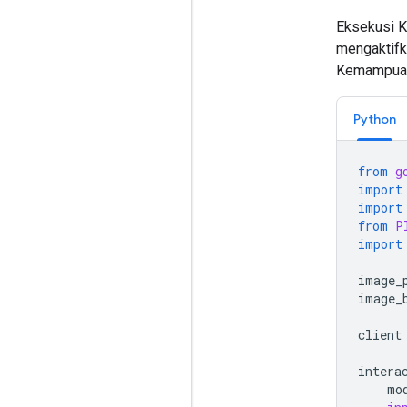
Eksekusi K
mengaktifk
Kemampuan 
Python
from
g
import
import
from
P
import
image_
image_
client
intera
mo