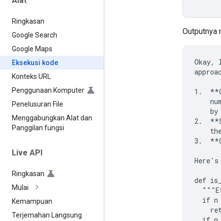
Alat
Ringkasan
Outputnya m
Google Search
Google Maps
Okay, 
Eksekusi kode
approac
Konteks URL
Penggunaan Komputer
1.  **
    nu
Penelusuran File
    by
Menggabungkan Alat dan
2.  **
Panggilan fungsi
    the
3.  **
Live API
Here's
Ringkasan
def is
Mulai
  """E
  if n 
Kemampuan
    ret
Terjemahan Langsung
  if n 