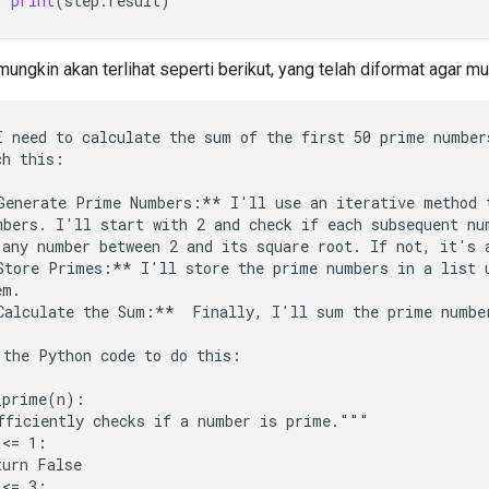
print
(
step
.
result
)
ungkin akan terlihat seperti berikut, yang telah diformat agar m
I need to calculate the sum of the first 50 prime number
h this:

Generate Prime Numbers:** I'll use an iterative method t
mbers. I'll start with 2 and check if each subsequent num
 any number between 2 and its square root. If not, it's a
Store Primes:** I'll store the prime numbers in a list u
m.

Calculate the Sum:**  Finally, I'll sum the prime number
 the Python code to do this:

_prime(n):

fficiently checks if a number is prime."""

<= 1:

urn False

<= 3:
