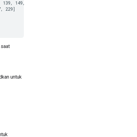
 139, 149, 151,

, 229]

 saat
dkan untuk
ntuk