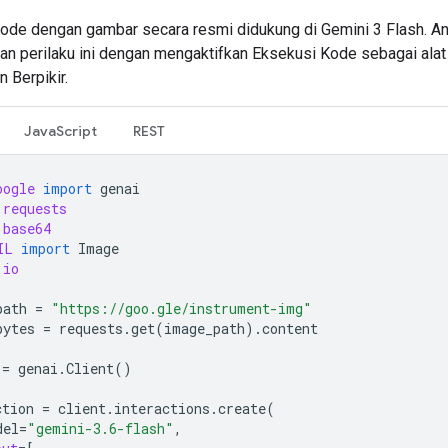
ode dengan gambar secara resmi didukung di Gemini 3 Flash. A
an perilaku ini dengan mengaktifkan Eksekusi Kode sebagai alat
Berpikir.
JavaScript
REST
oogle
import
genai
requests
base64
IL
import
Image
io
path
=
"https://goo.gle/instrument-img"
bytes
=
requests
.
get
(
image_path
)
.
content
=
genai
.
Client
()
ction
=
client
.
interactions
.
create
(
del
=
"gemini-3.6-flash"
,