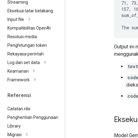
Streaming
71, 73
157, 1
Eksekusi latar belakang
sum_of_
Input file
Kompatibilitas Open
AI
Resolusi media
Penghitungan token
Output ini
menggunak
Rekayasa perintah
Log dan set data
text
Keamanan
cod
Framework
diek
Referensi
cod
Catatan rilis
Penghentian Penggunaan
Ekseku
Library
Migrasi
Model Gemi