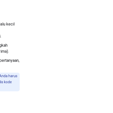
alu kecil
.
ngkah
ima).
pertanyaan,
 Anda harus
lis kode