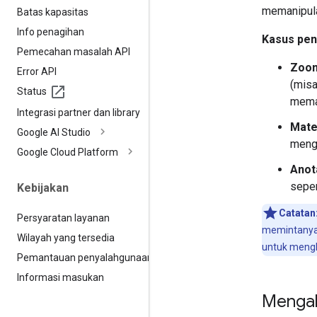
memanipula
Batas kapasitas
Info penagihan
Kasus pe
Pemecahan masalah API
Zoom
Error API
(misa
Status
meman
Integrasi partner dan library
Mate
Google AI Studio
mengg
Google Cloud Platform
Anot
sepe
Kebijakan
Catatan
Persyaratan layanan
memintanya 
Wilayah yang tersedia
untuk menghi
Pemantauan penyalahgunaan
Informasi masukan
Mengak