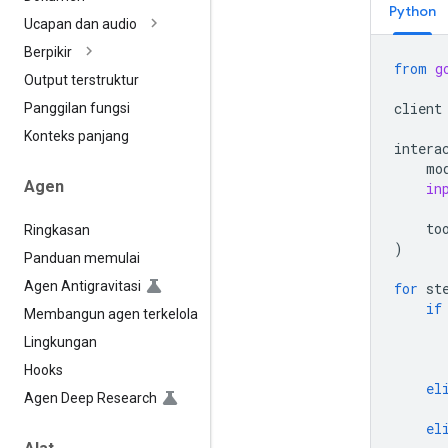
Python
Ucapan dan audio
Berpikir
from
g
Output terstruktur
client
Panggilan fungsi
Konteks panjang
intera
mo
Agen
in
to
Ringkasan
)
Panduan memulai
Agen Antigravitasi
for
st
if
Membangun agen terkelola
Lingkungan
Hooks
el
Agen Deep Research
el