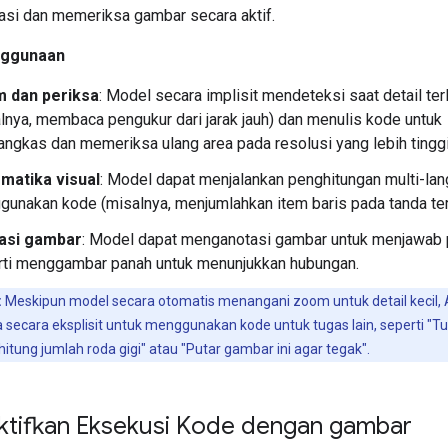
si dan memeriksa gambar secara aktif.
nggunaan
 dan periksa
: Model secara implisit mendeteksi saat detail terl
lnya, membaca pengukur dari jarak jauh) dan menulis kode untuk
gkas dan memeriksa ulang area pada resolusi yang lebih tinggi
matika visual
: Model dapat menjalankan penghitungan multi-la
unakan kode (misalnya, menjumlahkan item baris pada tanda ter
asi gambar
: Model dapat menganotasi gambar untuk menjawab 
rti menggambar panah untuk menunjukkan hubungan.
:
Meskipun model secara otomatis menangani zoom untuk detail kecil,
secara eksplisit untuk menggunakan kode untuk tugas lain, seperti "Tu
tung jumlah roda gigi" atau "Putar gambar ini agar tegak".
tifkan Eksekusi Kode dengan gambar