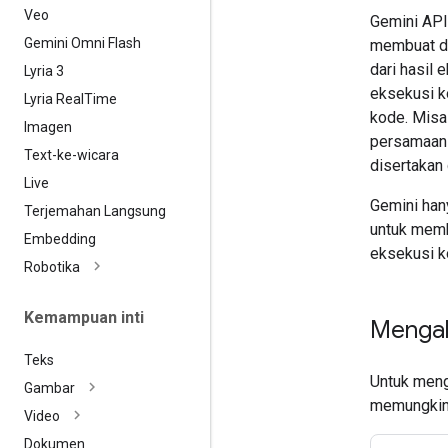
Veo
Gemini API
Gemini Omni Flash
membuat da
dari hasil
Lyria 3
eksekusi k
Lyria Real
Time
kode. Misa
Imagen
persamaan
Text-ke-wicara
disertakan
Live
Gemini han
Terjemahan Langsung
untuk memb
Embedding
eksekusi k
Robotika
Kemampuan inti
Mengak
Teks
Untuk meng
Gambar
memungkin
Video
Dokumen