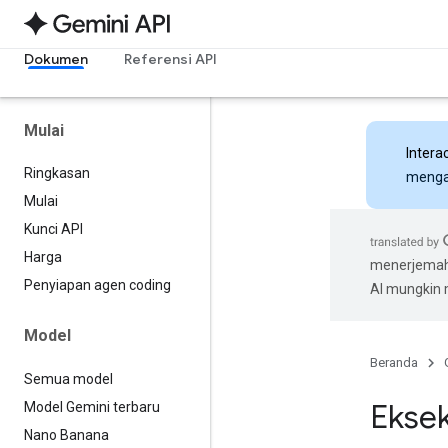
Dokumen
Referensi API
Mulai
Intera
Ringkasan
mengak
Mulai
Kunci API
Harga
menerjemahk
Penyiapan agen coding
AI mungkin
Model
Beranda
Semua model
Eksek
Model Gemini terbaru
Nano Banana