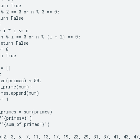
urn True

 % 2 == 0 or n % 3 == 0:

urn False



 i * i <= n:

 n % i == 0 or n % (i + 2) == 0:

eturn False

= 6

n True

= []



len(primes) < 50:

s_prime(num):

imes.append(num)

= 1

_primes = sum(primes)

f'{primes=}')

f'{sum_of_primes=}')

=[2, 3, 5, 7, 11, 13, 17, 19, 23, 29, 31, 37, 41, 43, 47,