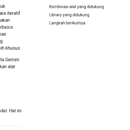
tuk
Kombinasi alat yang didukung
a iteratif
Library yang didukung
nakan
Langkah berikutnya
rbasis
kan
g
ih khusus.
ta Gemini
kan alat
el. Hal ini