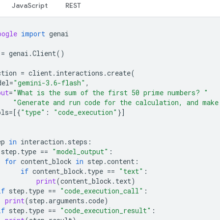
JavaScript
REST
oogle
import
genai
=
genai
.
Client
()
ction
=
client
.
interactions
.
create
(
del
=
"gemini-3.6-flash"
,
put
=
"What is the sum of the first 50 prime numbers? "
"Generate and run code for the calculation, and make
ols
=
[{
"type"
:
"code_execution"
}]
ep
in
interaction
.
steps
:
step
.
type
==
"model_output"
:
for
content_block
in
step
.
content
:
if
content_block
.
type
==
"text"
:
print
(
content_block
.
text
)
if
step
.
type
==
"code_execution_call"
:
print
(
step
.
arguments
.
code
)
if
step
.
type
==
"code_execution_result"
: