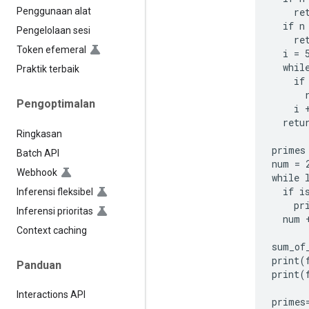
    ret
Penggunaan alat
  if n
Pengelolaan sesi
    ret
Token efemeral
  i = 5
  while
Praktik terbaik
    if
      r
Pengoptimalan
    i +
  retur
Ringkasan
primes 
Batch API
num = 2
Webhook
while 
  if i
Inferensi fleksibel
    pr
Inferensi prioritas
  num +
Context caching
sum_of
print(
Panduan
print(
Interactions API
primes