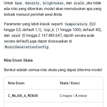
Untuk
bpm
,
density
,
brightness
, dan
scale
, jika tidak
ada nilai yang diberikan, model akan memutuskan apa yang
terbaik menurut perintah awal Anda.
Parameter yang lebih klasik seperti
temperature
(0,0
hingga 3,0, default 1,1),
top_k
(1 hingga 1000, default 40),
dan
seed
(0 hingga 2.147.483.647, dipilih secara acak
secara default) juga dapat disesuaikan di
MusicGenerationConfig
.
Nilai Enum Skala
Berikut adalah semua nilai skala yang dapat diterima model:
Nilai Enum
Skala / Kunci
C
_
MAJOR
_
A
_
MINOR
C mayor / A minor