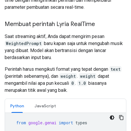
time dengan mengirimkan perintah dan memperbarui
parameter pembuatan secara real-time.
Membuat perintah Lyria Real
Time
Saat streaming aktif, Anda dapat mengirim pesan
WeightedPrompt
baru kapan saja untuk mengubah musik
yang dibuat. Model akan bertransisi dengan lancar
berdasarkan input baru.
Perintah harus mengikuti format yang tepat dengan
text
(perintah sebenarnya), dan
weight
.
weight
dapat
mengambil nilai apa pun kecuali
0
.
1.0
biasanya
merupakan titik awal yang baik.
Python
JavaScript
from
google.genai
import
types