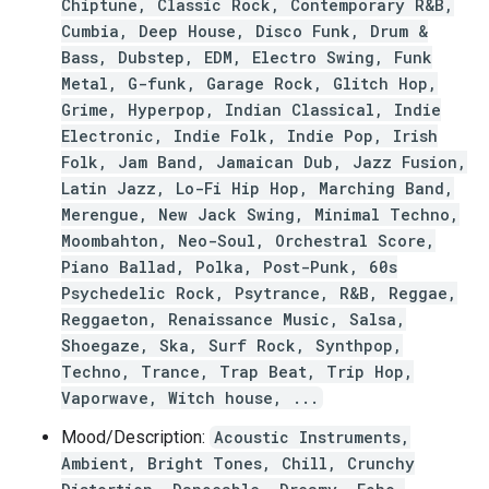
Chiptune, Classic Rock, Contemporary R&B,
Cumbia, Deep House, Disco Funk, Drum &
Bass, Dubstep, EDM, Electro Swing, Funk
Metal, G-funk, Garage Rock, Glitch Hop,
Grime, Hyperpop, Indian Classical, Indie
Electronic, Indie Folk, Indie Pop, Irish
Folk, Jam Band, Jamaican Dub, Jazz Fusion,
Latin Jazz, Lo-Fi Hip Hop, Marching Band,
Merengue, New Jack Swing, Minimal Techno,
Moombahton, Neo-Soul, Orchestral Score,
Piano Ballad, Polka, Post-Punk, 60s
Psychedelic Rock, Psytrance, R&B, Reggae,
Reggaeton, Renaissance Music, Salsa,
Shoegaze, Ska, Surf Rock, Synthpop,
Techno, Trance, Trap Beat, Trip Hop,
Vaporwave, Witch house, ...
Mood/Description:
Acoustic Instruments,
Ambient, Bright Tones, Chill, Crunchy