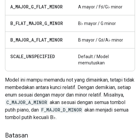
A
_
MAJOR
_
G
_
FLAT
_
MINOR
A mayor / F♯/G♭ minor
B
_
FLAT
_
MAJOR
_
G
_
MINOR
B♭ mayor / G minor
B
_
MAJOR
_
A
_
FLAT
_
MINOR
B mayor / G♯/A♭ minor
SCALE
_
UNSPECIFIED
Default / Model
memutuskan
Model ini mampu memandu not yang dimainkan, tetapi tidak
membedakan antara kunci relatif. Dengan demikian, setiap
enum sesuai dengan mayor dan minor relatif. Misalnya,
C_MAJOR_A_MINOR
akan sesuai dengan semua tombol
putih piano, dan
F_MAJOR_D_MINOR
akan menjadi semua
tombol putih kecuali B♭.
Batasan