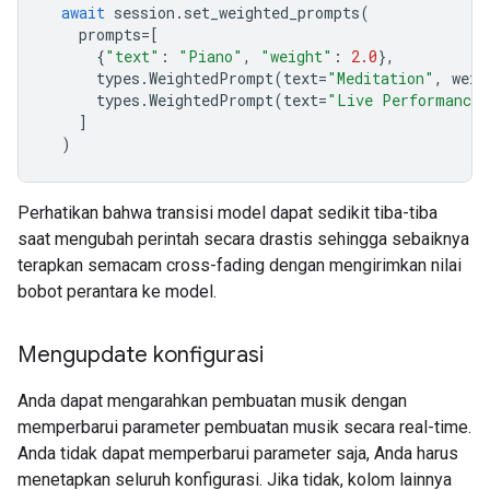
await
session
.
set_weighted_prompts
(
prompts
=
[
{
"text"
:
"Piano"
,
"weight"
:
2.0
},
types
.
WeightedPrompt
(
text
=
"Meditation"
,
weig
types
.
WeightedPrompt
(
text
=
"Live Performance"
]
)
Perhatikan bahwa transisi model dapat sedikit tiba-tiba
saat mengubah perintah secara drastis sehingga sebaiknya
terapkan semacam cross-fading dengan mengirimkan nilai
bobot perantara ke model.
Mengupdate konfigurasi
Anda dapat mengarahkan pembuatan musik dengan
memperbarui parameter pembuatan musik secara real-time.
Anda tidak dapat memperbarui parameter saja, Anda harus
menetapkan seluruh konfigurasi. Jika tidak, kolom lainnya