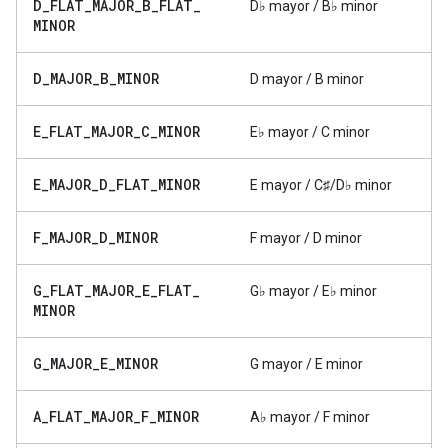
D
_
FLAT
_
MAJOR
_
B
_
FLAT
_
D♭ mayor / B♭ minor
MINOR
D
_
MAJOR
_
B
_
MINOR
D mayor / B minor
E
_
FLAT
_
MAJOR
_
C
_
MINOR
E♭ mayor / C minor
E
_
MAJOR
_
D
_
FLAT
_
MINOR
E mayor / C♯/D♭ minor
F
_
MAJOR
_
D
_
MINOR
F mayor / D minor
G
_
FLAT
_
MAJOR
_
E
_
FLAT
_
G♭ mayor / E♭ minor
MINOR
G
_
MAJOR
_
E
_
MINOR
G mayor / E minor
A
_
FLAT
_
MAJOR
_
F
_
MINOR
A♭ mayor / F minor