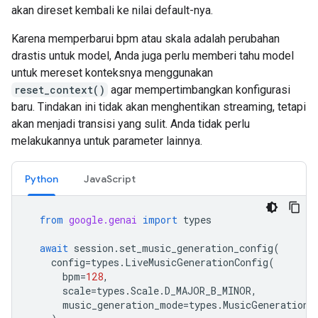
akan direset kembali ke nilai default-nya.
Karena memperbarui bpm atau skala adalah perubahan
drastis untuk model, Anda juga perlu memberi tahu model
untuk mereset konteksnya menggunakan
reset_context()
agar mempertimbangkan konfigurasi
baru. Tindakan ini tidak akan menghentikan streaming, tetapi
akan menjadi transisi yang sulit. Anda tidak perlu
melakukannya untuk parameter lainnya.
Python
JavaScript
from
google.genai
import
types
await
session
.
set_music_generation_config
(
config
=
types
.
LiveMusicGenerationConfig
(
bpm
=
128
,
scale
=
types
.
Scale
.
D_MAJOR_B_MINOR
,
music_generation_mode
=
types
.
MusicGenerationM