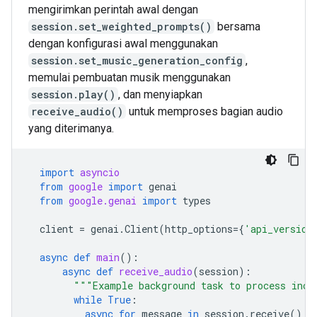
mengirimkan perintah awal dengan
session.set_weighted_prompts()
bersama
dengan konfigurasi awal menggunakan
session.set_music_generation_config
,
memulai pembuatan musik menggunakan
session.play()
, dan menyiapkan
receive_audio()
untuk memproses bagian audio
yang diterimanya.
import
asyncio
from
google
import
genai
from
google.genai
import
types
client
=
genai
.
Client
(
http_options
=
{
'api_version
async
def
main
():
async
def
receive_audio
(
session
):
"""Example background task to process inco
while
True
:
async
for
message
in
session
.
receive
():