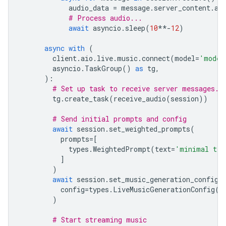
audio_data
=
message
.
server_content
.
au
# Process audio...
await
asyncio
.
sleep
(
10
**-
12
)
async
with
(
client
.
aio
.
live
.
music
.
connect
(
model
=
'model
asyncio
.
TaskGroup
()
as
tg
,
):
# Set up task to receive server messages.
tg
.
create_task
(
receive_audio
(
session
))
# Send initial prompts and config
await
session
.
set_weighted_prompts
(
prompts
=
[
types
.
WeightedPrompt
(
text
=
'minimal tec
]
)
await
session
.
set_music_generation_config
(
config
=
types
.
LiveMusicGenerationConfig
(
b
)
# Start streaming music