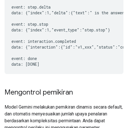
event: step.delta

data: {"index":1,"delta":{"text":" is the answer t
event: step.stop

data: {"index":1,"event_type":"step.stop"}

event: interaction.completed

data: {"interaction":{"id":"v1_xxx","status":"comp
event: done

Mengontrol pemikiran
Model Gemini melakukan pemikiran dinamis secara default,
dan otomatis menyesuaikan jumlah upaya penalaran
berdasarkan kompleksitas permintaan. Anda dapat
mengontrol perilaku ini menggunakan parameter