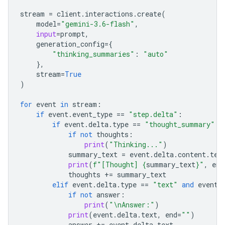
stream
=
client
.
interactions
.
create
(
model
=
"gemini-3.6-flash"
,
input
=
prompt
,
generation_config
=
{
"thinking_summaries"
:
"auto"
},
stream
=
True
)
for
event
in
stream
:
if
event
.
event_type
==
"step.delta"
:
if
event
.
delta
.
type
==
"thought_summary"
:
if
not
thoughts
:
print
(
"Thinking..."
)
summary_text
=
event
.
delta
.
content
.
tex
print
(
f
"[Thought] 
{
summary_text
}
"
,
end
thoughts
+=
summary_text
elif
event
.
delta
.
type
==
"text"
and
event
.
if
not
answer
:
print
(
"
\n
Answer:"
)
print
(
event
.
delta
.
text
,
end
=
""
)
answer
+=
event
.
delta
.
text