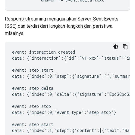
Respons streaming menggunakan Server-Sent Events
(SSE) dan terdiri dari langkah-langkah dan peristiwa,
misalnya:
event: interaction.created

data: {"interaction":{"id":"v1_xxx","status":"in_
event: step.start

data: {"index":0,"step":{"signature":"","summary"
event: step.delta

data: {"index":0,"delta":{"signature":"EpoGCpcGAXL
event: step.stop

data: {"index":0,"event_type":"step.stop"}

event: step.start

data: {"index":1,"step":{"content":[{"text":"Based