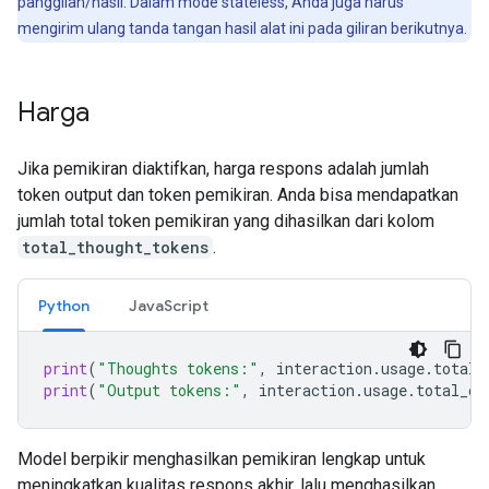
panggilan/hasil. Dalam mode stateless, Anda juga harus
mengirim ulang tanda tangan hasil alat ini pada giliran berikutnya.
Harga
Jika pemikiran diaktifkan, harga respons adalah jumlah
token output dan token pemikiran. Anda bisa mendapatkan
jumlah total token pemikiran yang dihasilkan dari kolom
total_thought_tokens
.
Python
JavaScript
print
(
"Thoughts tokens:"
,
interaction
.
usage
.
total_
print
(
"Output tokens:"
,
interaction
.
usage
.
total_ou
Model berpikir menghasilkan pemikiran lengkap untuk
meningkatkan kualitas respons akhir, lalu menghasilkan