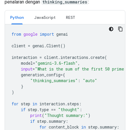
penalaran dengan
thinking_summaries
:
Python
JavaScript
REST
from
google
import
genai
client
=
genai
.
Client
()
interaction
=
client
.
interactions
.
create
(
model
=
"gemini-3.6-flash"
,
input
=
"What is the sum of the first 50 prime n
generation_config
=
{
"thinking_summaries"
:
"auto"
}
)
for
step
in
interaction
.
steps
:
if
step
.
type
==
"thought"
:
print
(
"Thought summary:"
)
if
step
.
summary
:
for
content_block
in
step
.
summary
: