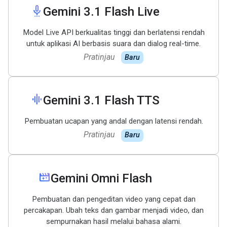
settings_voice
Gemini 3
.
1 Flash Live
Model Live API berkualitas tinggi dan berlatensi rendah
untuk aplikasi AI berbasis suara dan dialog real-time.
Pratinjau
Baru
graphic_eq
Gemini 3
.
1 Flash TTS
Pembuatan ucapan yang andal dengan latensi rendah.
Pratinjau
Baru
movie_filter
Gemini Omni Flash
Pembuatan dan pengeditan video yang cepat dan
percakapan. Ubah teks dan gambar menjadi video, dan
sempurnakan hasil melalui bahasa alami.