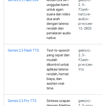
Gemini 2.5 Flash Live
Model Live API
2.5-
unggulan kami
flash-
untuk agen
native-
suara dan video
audio-
dua arah
preview-
dengan latensi
12-2025
rendah dan
penalaran audio
native.
gemini-
Gemini 2.5 Flash TTS
Text-to-speech
2.5-
yang cepat dan
flash-
mudah
preview-
dikontrol untuk
tts
aplikasi latensi
rendah, hemat
biaya, dan
asisten real-
time.
gemini-
Gemini 2.5 Pro TTS
Sintesis ucapan
2.5-pro-
dengan fidelitas