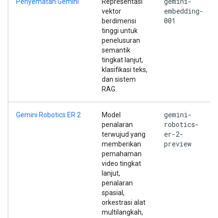
gemini-
Penyematan Gemini
Representasi
embedding-
vektor
001
berdimensi
tinggi untuk
penelusuran
semantik
tingkat lanjut,
klasifikasi teks,
dan sistem
RAG.
gemini-
Gemini Robotics ER 2
Model
robotics-
penalaran
er-2-
terwujud yang
preview
memberikan
pemahaman
video tingkat
lanjut,
penalaran
spasial,
orkestrasi alat
multilangkah,