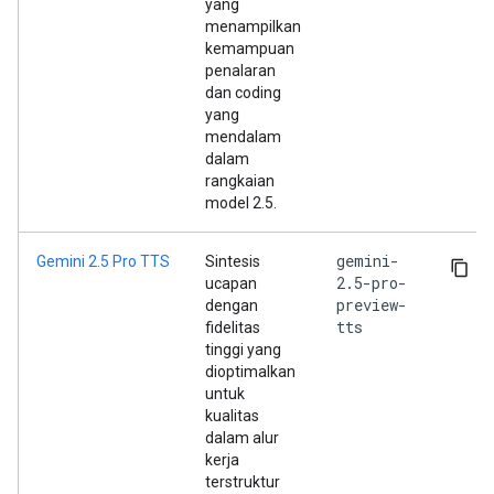
yang
menampilkan
kemampuan
penalaran
dan coding
yang
mendalam
dalam
rangkaian
model 2.5.
gemini-
Gemini 2.5 Pro TTS
Sintesis
2.5-pro-
ucapan
preview-
dengan
tts
fidelitas
tinggi yang
dioptimalkan
untuk
kualitas
dalam alur
kerja
terstruktur