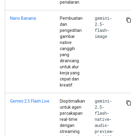
penalaran.
gemini-
Nano Banana
Pembuatan
2.5-
dan
flash-
pengeditan
image
gambar
native
canggih
yang
dirancang
untuk alur
kerja yang
cepat dan
kreatif.
gemini-
Gemini 2.5 Flash Live
Dioptimalkan
2.5-
untuk agen
flash-
percakapan
native-
real-time
audio-
dengan
preview-
streaming