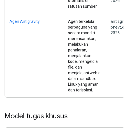
2026
otomatis di
ratusan sumber.
antigra
Agen Antigravity
Agen terkelola
preview
serbaguna yang
2026
secara mandiri
merencanakan,
melakukan
penalaran,
menjalankan
kode, mengelola
file, dan
menjelajahi web di
dalam sandbox
Linux yang aman
dan terisolasi.
Model tugas khusus