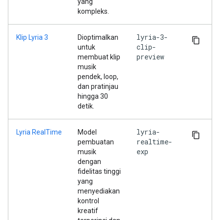
yang
kompleks.
lyria-3-
Klip Lyria 3
Dioptimalkan
clip-
untuk
preview
membuat klip
musik
pendek, loop,
dan pratinjau
hingga 30
detik.
lyria-
Lyria RealTime
Model
realtime-
pembuatan
exp
musik
dengan
fidelitas tinggi
yang
menyediakan
kontrol
kreatif