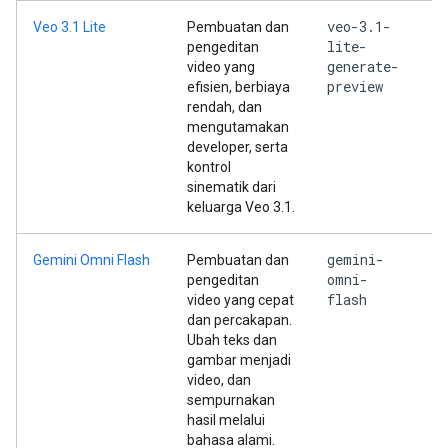
veo-3.1-
Veo 3.1 Lite
Pembuatan dan
lite-
pengeditan
generate-
video yang
preview
efisien, berbiaya
rendah, dan
mengutamakan
developer, serta
kontrol
sinematik dari
keluarga Veo 3.1.
gemini-
Gemini Omni Flash
Pembuatan dan
omni-
pengeditan
flash
video yang cepat
dan percakapan.
Ubah teks dan
gambar menjadi
video, dan
sempurnakan
hasil melalui
bahasa alami.