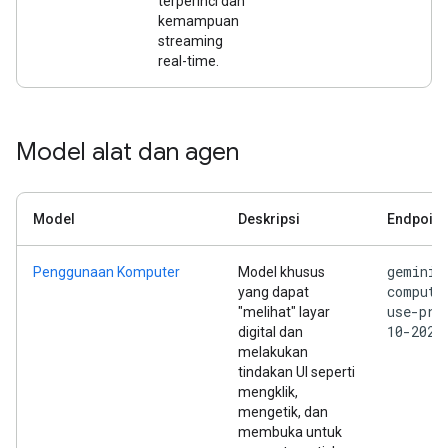
terperinci dan
kemampuan
streaming
real-time.
Model alat dan agen
Model
Deskripsi
Endpoint
gemini-
Penggunaan Komputer
Model khusus
compute
yang dapat
use-pre
"melihat" layar
10-2025
digital dan
melakukan
tindakan UI seperti
mengklik,
mengetik, dan
membuka untuk