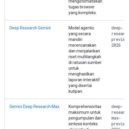
mengotomatiskan
tugas browser
yang kompleks.
deep-
Deep Research Gemini
Model agentic
researc
yang secara
preview
mandiri
2026
merencanakan
dan menjalankan
riset multilangkah
di ratusan sumber
untuk
menghasilkan
laporan interaktif
yang disertai
kutipan.
deep-
Gemini Deep Research Max
Komprehensivitas
researc
maksimum untuk
max-
pengumpulan dan
preview
sintesis konteks