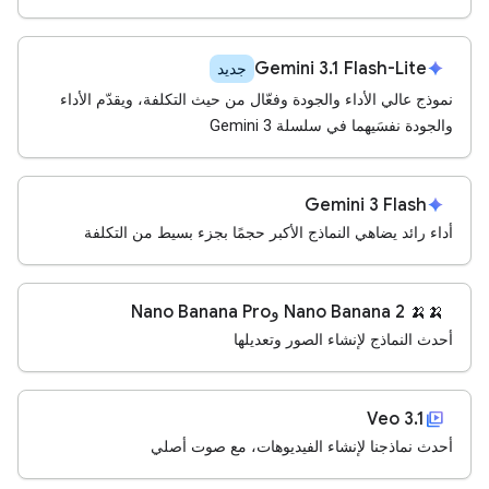
Gemini 3.1 Flash-Lite
spark
جديد
نموذج عالي الأداء والجودة وفعّال من حيث التكلفة، ويقدّم الأداء
والجودة نفسَيهما في سلسلة Gemini 3
Gemini 3 Flash
spark
أداء رائد يضاهي النماذج الأكبر حجمًا بجزء بسيط من التكلفة
🍌
‫🍌 Nano Banana 2 وNano Banana Pro
أحدث النماذج لإنشاء الصور وتعديلها
video_library
Veo 3.1
أحدث نماذجنا لإنشاء الفيديوهات، مع صوت أصلي