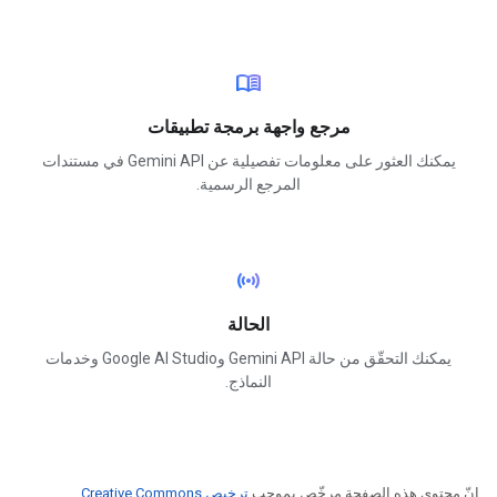
menu_book
مرجع واجهة برمجة تطبيقات
يمكنك العثور على معلومات تفصيلية عن Gemini API في مستندات
المرجع الرسمية.
sensors
الحالة
يمكنك التحقّق من حالة Gemini API وGoogle AI Studio وخدمات
النماذج.
إنّ محتوى هذه الصفحة مرخّص بموجب
ترخيص Creative Commons