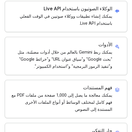
الوكلاء الصوتيون باستخدام Live API
android_recorder
يمكنك إنشاء تطبيقات ووكلاء صوتيين في الوقت الفعلي
باستخدام Live API.
الأدوات
build
يمكنك ربط Gemini بالعالم من خلال أدوات مضمّنة، مثل
"بحث Google" و"سياق عنوان URL" و"خرائط Google"
و"تنفيذ الرموز البرمجية" و"استخدام الكمبيوتر".
فهم المستندات
stacks
يمكنك معالجة ما يصل إلى 1,000 صفحة من ملفات PDF مع
فهم كامل لمختلف الوسائط أو أنواع الملفات الأخرى
المستندة إلى النصوص.
جارٍ التفكير