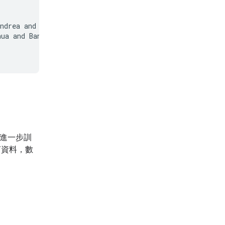
ndrea and Choquette-Choo, Christopher A. and Zhao, Heri 
hua and Bansal, Kshitij and Vilnis, Luke and Wirth, Mate
本會進一步訓
言資料，數