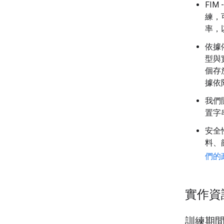
FIM
練，可
率，以
依據
型與
個存
據依
我們
置字
安全
料、
們的
實作資
訓練期