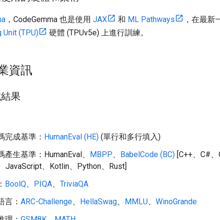
a
，CodeGemma 也是使用
JAX
和
ML Pathways
，在最新
 Unit (TPU)
硬體 (TPUv5e) 上進行訓練。
業資訊
試結果
碼完成基準：
HumanEval (HE)
(單行和多行填入)
產生基準：HumanEval、
MBPP
、
BabelCode (BC)
[C++、C#、
、JavaScript、Kotlin、Python、Rust]
：
BoolQ
、
PIQA
、
TriviaQA
語言：
ARC-Challenge
、
HellaSwag
、
MMLU
、
WinoGrande
推理：
GSM8K
、
MATH