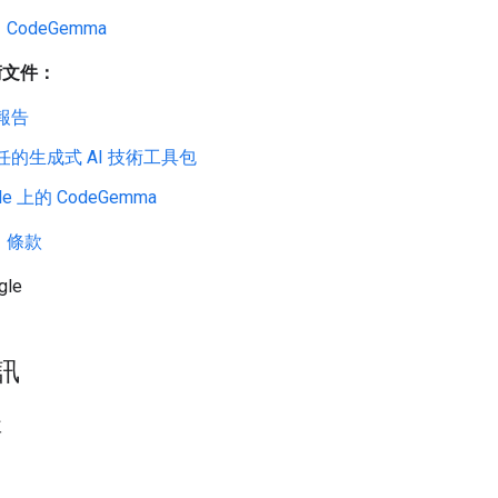
：
CodeGemma
術文件：
報告
任的生成式 AI 技術工具包
le 上的 CodeGemma
：
條款
gle
訊
要