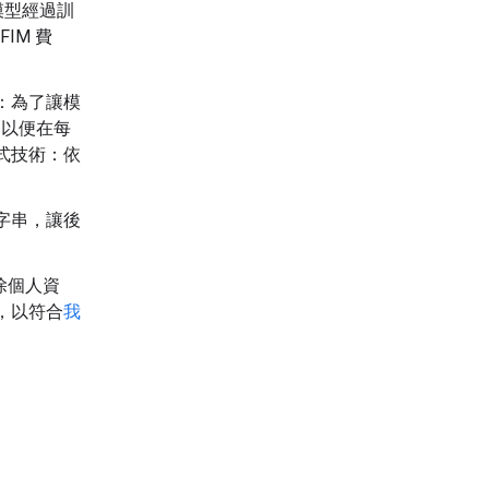
些模型經過訓
FIM 費
：為了讓模
，以便在每
式技術：依
字串，讓後
除個人資
，以符合
我