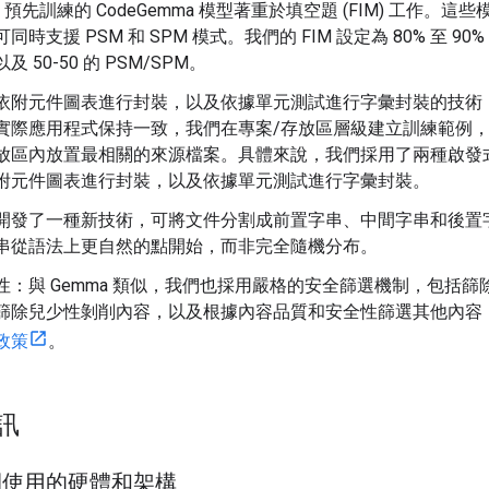
 - 預先訓練的 CodeGemma 模型著重於填空題 (FIM) 工作。這
同時支援 PSM 和 SPM 模式。我們的 FIM 設定為 80% 至 90% 
及 50-50 的 PSM/SPM。
依附元件圖表進行封裝，以及依據單元測試進行字彙封裝的技術
實際應用程式保持一致，我們在專案/存放區層級建立訓練範例
放區內放置最相關的來源檔案。具體來說，我們採用了兩種啟發
附元件圖表進行封裝，以及依據單元測試進行字彙封裝。
開發了一種新技術，可將文件分割成前置字串、中間字串和後置
串從語法上更自然的點開始，而非完全隨機分布。
性：與 Gemma 類似，我們也採用嚴格的安全篩選機制，包括篩
篩除兒少性剝削內容，以及根據內容品質和安全性篩選其他內容
政策
。
訊
間使用的硬體和架構