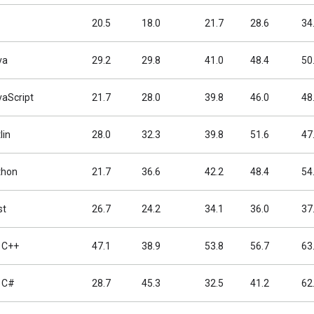
20.5
18.0
21.7
28.6
34
va
29.2
29.8
41.0
48.4
50
vaScript
21.7
28.0
39.8
46.0
48
lin
28.0
32.3
39.8
51.6
47
thon
21.7
36.6
42.2
48.4
54
st
26.7
24.2
34.1
36.0
37
 C++
47.1
38.9
53.8
56.7
63
 C#
28.7
45.3
32.5
41.2
62