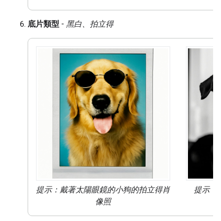
底片類型
-
黑白、拍立得
提示：戴著太陽眼鏡的小狗的
拍立得肖
提示：
像照