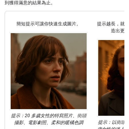
到獲得滿意的結果為止。
簡短提示可讓你快速生成圖片。
提示越長，就
造出更
提示：20 多歲女性的特寫照片、街頭
提示：以街頭攝
攝影、電影劇照、柔和的暖橘色調