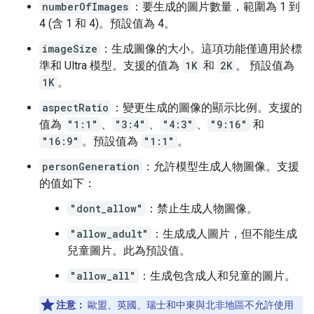
numberOfImages
：要生成的圖片數量，範圍為 1 到
4 (含 1 和 4)。預設值為 4。
imageSize
：生成圖像的大小。這項功能僅適用於標
準和 Ultra 模型。支援的值為
1K
和
2K
。 預設值為
1K
。
aspectRatio
：變更生成的圖像的顯示比例。支援的
值為
"1:1"
、
"3:4"
、
"4:3"
、
"9:16"
和
"16:9"
。預設值為
"1:1"
。
personGeneration
：允許模型生成人物圖像。支援
的值如下：
"dont_allow"
：禁止生成人物圖像。
"allow_adult"
：生成成人圖片，但不能生成
兒童圖片。此為預設值。
"allow_all"
：生成包含成人和兒童的圖片。
注意：
歐盟、英國、瑞士和中東與北非地區不允許使用