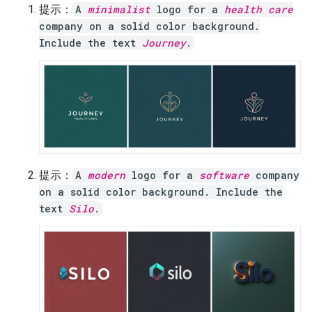
提示：
A
minimalist
logo for a
health care
company on a solid color background.
Include the text
Journey
.
提示：
A
modern
logo for a
software
company
on a solid color background. Include the
text
Silo
.