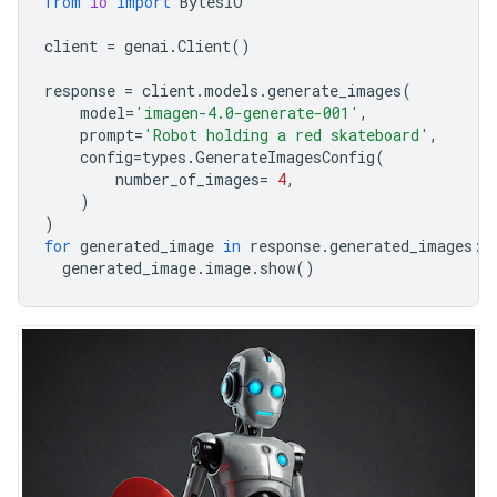
from
io
import
BytesIO
client
=
genai
.
Client
()
response
=
client
.
models
.
generate_images
(
model
=
'imagen-4.0-generate-001'
,
prompt
=
'Robot holding a red skateboard'
,
config
=
types
.
GenerateImagesConfig
(
number_of_images
=
4
,
)
)
for
generated_image
in
response
.
generated_images
:
generated_image
.
image
.
show
()