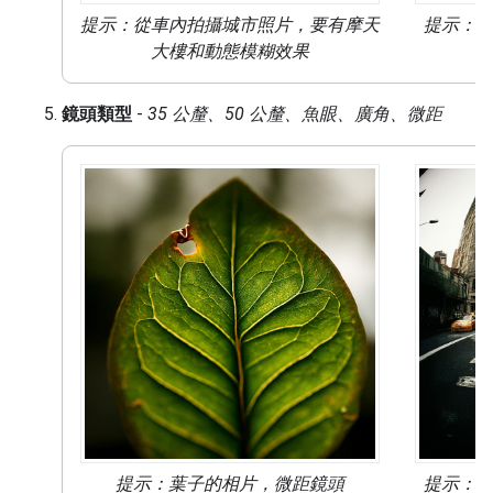
提示：從車內拍攝城市照片，要有摩天
提示：
大樓和
動態模糊
效果
鏡頭類型
-
35 公釐、50 公釐、魚眼、廣角、微距
提示：葉子的相片，
微距鏡頭
提示：