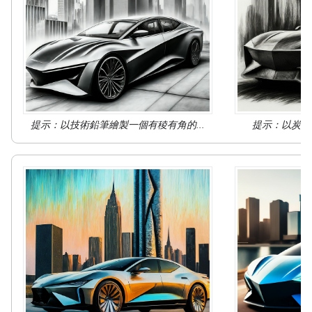
提示：以
技術鉛筆繪製
一個有稜有角的...
提示：以
炭筆