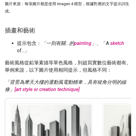
圖片來源：每張圖片都是使用 Imagen 4 模型，根據對應的文字提示詞生
成。
插畫和藝術
提示包含：
「一則有關...的
painting
」
、「A
sketch
of...」
藝術風格從鉛筆素描等單色風格，到超寫實數位藝術都有。
舉例來說，以下圖片使用相同提示，但風格不同：
「背景為摩天大樓的運動風電動轎車，具有稜角分明的線
條」
[art style or creation technique]