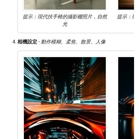
提示：現代扶手椅的攝影棚照片，
自然
提示：現
光
相機設定
- 動作模糊、柔焦、散景、人像