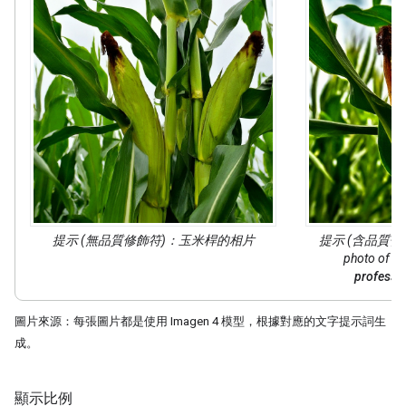
提示 (無品質修飾符)：玉米桿的相片
提示 (含品質修
photo of a 
professi
圖片來源：每張圖片都是使用 Imagen 4 模型，根據對應的文字提示詞生
成。
顯示比例