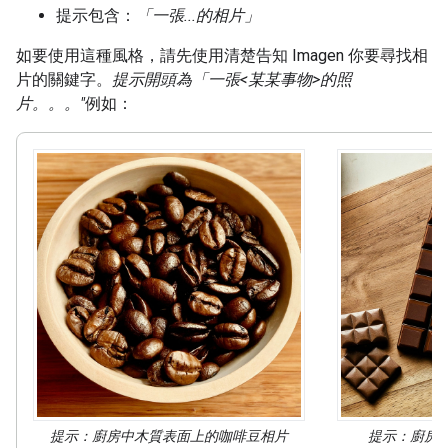
提示包含：
「一張...的相片」
如要使用這種風格，請先使用清楚告知 Imagen 你要尋找相
片的關鍵字。
提示開頭為「一張<某某事物>的照
片。。。"
例如：
提示：
廚房中木質表面上的咖啡豆相片
提示：
廚房