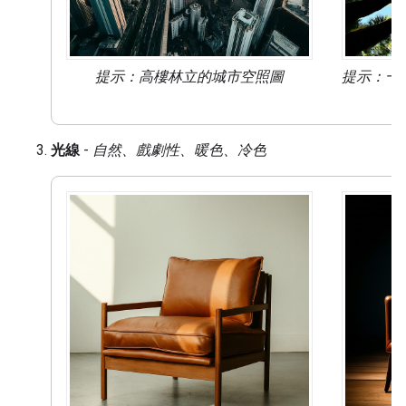
提示：高樓林立的城市
空照圖
提示：一
光線
-
自然、戲劇性、暖色、冷色