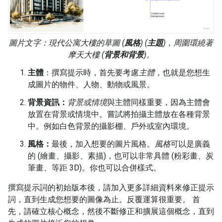
圖片文字：
現代公寓大樓
的
草圖
(
風格
) (
主題
)，周圍環繞著
摩天大樓
(
背景和背景
)。
主體
：撰寫提示時，首先要考慮
主體
，也就是您想生
成圖片的物件、人物、動物或風景。
背景資訊：
背景或情境
與主體同樣重要，因為主體會
放置在背景或情境中。嘗試將拍攝主體放在各種背景
中。例如白色背景的攝影棚、戶外或室內環境。
風格：
最後，加入想要的圖片風格。
風格
可以是廣義
的 (繪畫、攝影、素描)，也可以非常具體 (粉彩畫、炭
筆畫、等距 3D)。你也可以合併樣式。
撰寫提示詞的初始版本後，請加入更多詳細資料來修正提示
詞，直到生成您想要的圖像為止。反覆運算很重要。 首
先，請確立核心概念，然後不斷修正和擴展這個概念，直到