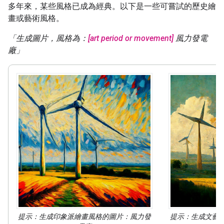
多年來，某些風格已成為經典。以下是一些可嘗試的歷史繪
畫或藝術風格。
「生成圖片，風格為：
[art period or movement]
風力發電
廠」
提示：生成
印象派繪畫
風格的圖片
：風力發
提示：生成
文藝