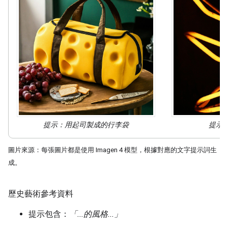
提示：用起司
製成
的行李袋
提示
圖片來源：每張圖片都是使用 Imagen 4 模型，根據對應的文字提示詞生
成。
歷史藝術參考資料
提示包含：
「...的風格...」