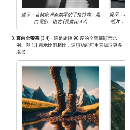
提示：為
提示：音樂家彈奏鋼琴的手指特寫、黑
照片，風格
白電影、復古 (長寬比 4:3)
直向全螢幕
(3:4) - 這是旋轉 90 度的全螢幕顯示比
例。與 1:1 顯示比例相比，這項功能可垂直擷取更多
場景。