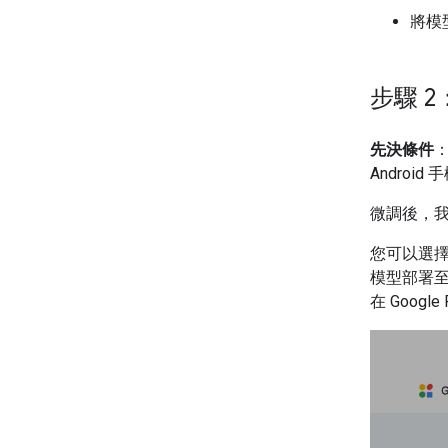
將模
步驟 2：
先決條件
Androi
微調後，
您可以選
模型部署至 Goo
在 Googl