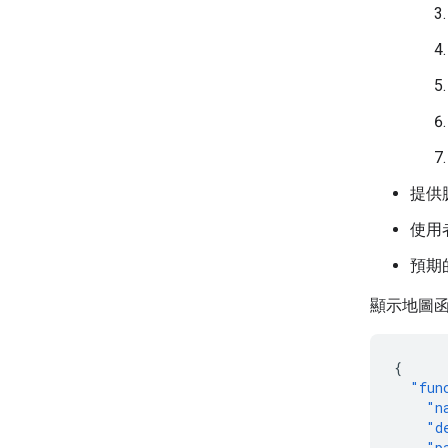
提供
使用
預期
顯示地圖
{
"fun
"n
"d
"p