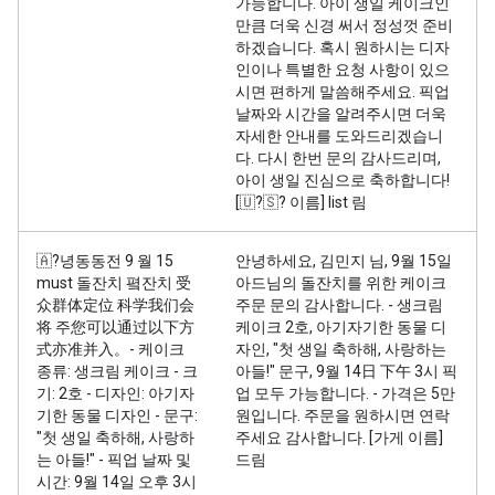
가능합니다. 아이 생일 케이크인
만큼 더욱 신경 써서 정성껏 준비
하겠습니다. 혹시 원하시는 디자
인이나 특별한 요청 사항이 있으
시면 편하게 말씀해주세요. 픽업
날짜와 시간을 알려주시면 더욱
자세한 안내를 도와드리겠습니
다. 다시 한번 문의 감사드리며,
아이 생일 진심으로 축하합니다!
[🇺?🇸? 이름] list 림
🇦?녕동동전 9 월 15
안녕하세요, 김민지 님, 9월 15일
must 돌잔치 폌잔치 受
아드님의 돌잔치를 위한 케이크
众群体定位 科学我们会
주문 문의 감사합니다. - 생크림
将 주您可以通过以下方
케이크 2호, 아기자기한 동물 디
式亦准并入。- 케이크
자인, "첫 생일 축하해, 사랑하는
종류: 생크림 케이크 - 크
아들!" 문구, 9월 14日 下午 3시 픽
기: 2호 - 디자인: 아기자
업 모두 가능합니다. - 가격은 5만
기한 동물 디자인 - 문구:
원입니다. 주문을 원하시면 연락
"첫 생일 축하해, 사랑하
주세요 감사합니다. [가게 이름]
는 아들!" - 픽업 날짜 및
드림
시간: 9월 14일 오후 3시