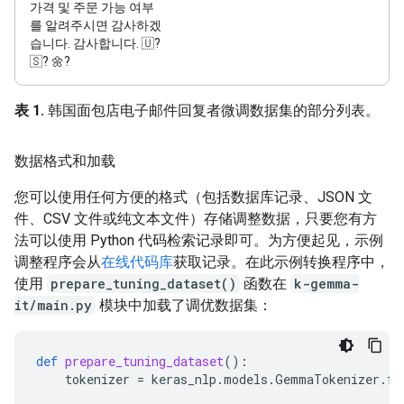
가격 및 주문 가능 여부
를 알려주시면 감사하겠
습니다. 감사합니다. 🇺?
🇸? 🌼?
表 1.
韩国面包店电子邮件回复者微调数据集的部分列表。
数据格式和加载
您可以使用任何方便的格式（包括数据库记录、JSON 文
件、CSV 文件或纯文本文件）存储调整数据，只要您有方
法可以使用 Python 代码检索记录即可。为方便起见，示例
调整程序会从
在线代码库
获取记录。在此示例转换程序中，
使用
prepare_tuning_dataset()
函数在
k-gemma-
it/main.py
模块中加载了调优数据集：
def
prepare_tuning_dataset
():
tokenizer
=
keras_nlp
.
models
.
GemmaTokenizer
.
fr