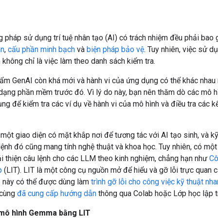
 pháp sử dụng trí tuệ nhân tạo (AI) có trách nhiệm đều phải ba
àn
,
cấu phần minh bạch
và
biện pháp bảo vệ
. Tuy nhiên, việc sử d
 không chỉ là việc làm theo danh sách kiểm tra.
ẩm GenAI còn khá mới và hành vi của ứng dụng có thể khác nhau 
 dạng phần mềm trước đó. Vì lý do này, bạn nên thăm dò các mô 
g để kiểm tra các ví dụ về hành vi của mô hình và điều tra các k
 một giao diện có mặt khắp nơi để tương tác với AI tạo sinh, và kỹ
ệnh đó cũng mang tính nghệ thuật và khoa học. Tuy nhiên, có một
ải thiện câu lệnh cho các LLM theo kinh nghiệm, chẳng hạn như
Cô
p
(LIT). LIT là một công cụ nguồn mở để hiểu và gỡ lỗi trực quan 
ụ này có thể được dùng làm
trình gỡ lỗi cho công việc kỹ thuật nh
 cùng
đã cung cấp hướng dẫn
thông qua Colab hoặc Lớp học lập tr
 mô hình Gemma bằng LIT