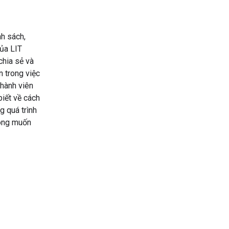
h sách,
của LIT
chia sẻ và
n trong việc
thành viên
iết về cách
g quá trình
mong muốn