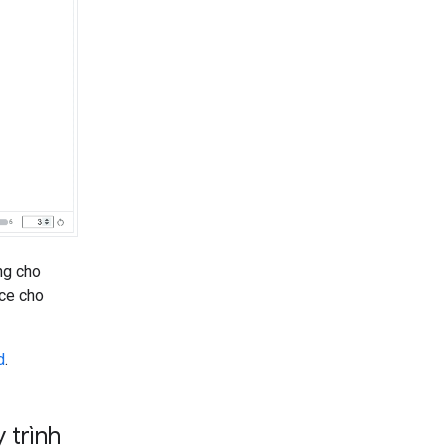
ng cho
nce cho
d
.
 trình