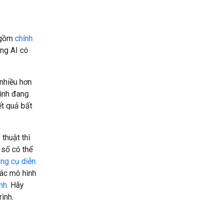
o gồm
chính
ụng AI có
nhiều hơn
hình đang
ết quả bất
 thuật thì
 số có thể
ng cụ diễn
các mô hình
anh
. Hãy
ình.