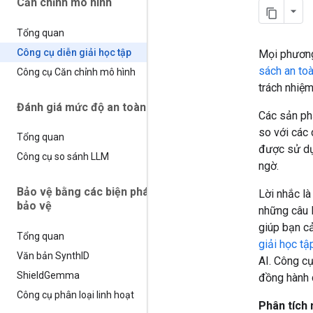
Căn chỉnh mô hình
Tổng quan
Công cụ diễn giải học tập
Mọi phương
sách an to
Công cụ Căn chỉnh mô hình
trách nhiệm
Đánh giá mức độ an toàn
Các sản ph
so với các
Tổng quan
được sử dụn
Công cụ so sánh LLM
ngờ.
Bảo vệ bằng các biện pháp
Lời nhắc là
bảo vệ
những câu l
giúp bạn c
Tổng quan
giải học tậ
Văn bản Synth
ID
AI. Công c
Shield
Gemma
đồng hành
Công cụ phân loại linh hoạt
Phân tích