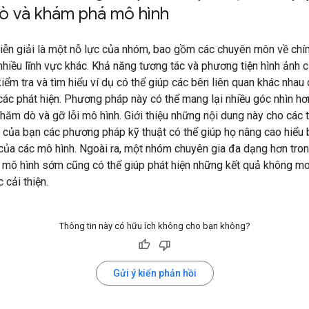
ò và khám phá mô hình
iễn giải là một nỗ lực của nhóm, bao gồm các chuyên môn về chín
nhiều lĩnh vực khác. Khả năng tương tác và phương tiện hình ảnh 
kiểm tra và tìm hiểu ví dụ có thể giúp các bên liên quan khác nhau 
các phát hiện. Phương pháp này có thể mang lại nhiều góc nhìn hơ
hăm dò và gỡ lỗi mô hình. Giới thiệu những nội dung này cho các 
 của bạn các phương pháp kỹ thuật có thể giúp họ nâng cao hiểu b
của các mô hình. Ngoài ra, một nhóm chuyên gia đa dạng hơn tron
 mô hình sớm cũng có thể giúp phát hiện những kết quả không 
 cải thiện.
Thông tin này có hữu ích không cho bạn không?
Gửi ý kiến phản hồi