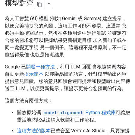
模型對齊
為人工智慧 (AI) 模型 (例如 Gemini 或 Gemma) 建立提示，
以便完美捕捉您的意圖，這項工作可能不容易。這通常 您
必須手動撰寫提示，然後在各種用途中進行測試 並確定符
合您的需求您可以根據結果更新指定目標 加入新句子或在
同一處變更字詞 另一個例子。這過程不是很原則，不一定
能獲得最佳 也就是預測結果
Google 已
開發一種方法
，利用 LLM 回覆 會根據網頁內容
自動更新
提示範本
以淺顯易懂的語言，針對模型輸出內容
提供意見回饋。您的意見回饋會連同提示和模型輸出內容傳
送至 LLM，以便更新提示，讓提示更符合您預期的行為。
這個方法有兩種方式：
開放原始碼
model-alignment
Python 程式庫
可讓您
靈活地將此做法納入軟體和工作流程。
這項方法的版本
已整合至 Vertex AI Studio，只要按幾