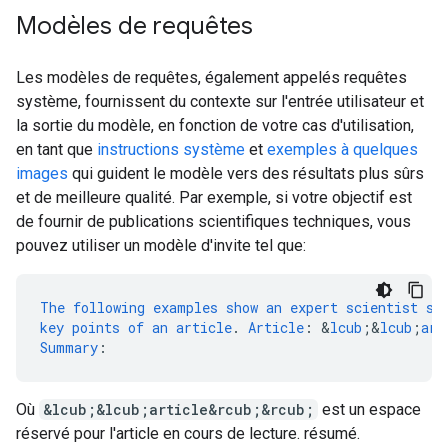
Modèles de requêtes
Les modèles de requêtes, également appelés requêtes
système, fournissent du contexte sur l'entrée utilisateur et
la sortie du modèle, en fonction de votre cas d'utilisation,
en tant que
instructions système
et
exemples à quelques
images
qui guident le modèle vers des résultats plus sûrs
et de meilleure qualité. Par exemple, si votre objectif est
de fournir de publications scientifiques techniques, vous
pouvez utiliser un modèle d'invite tel que:
The
following
examples
show
an
expert
scientist
su
key
points
of
an
article
.
Article
:
&
lcub
;
&
lcub
;
art
Summary
:
Où
&lcub;&lcub;article&rcub;&rcub;
est un espace
réservé pour l'article en cours de lecture. résumé.