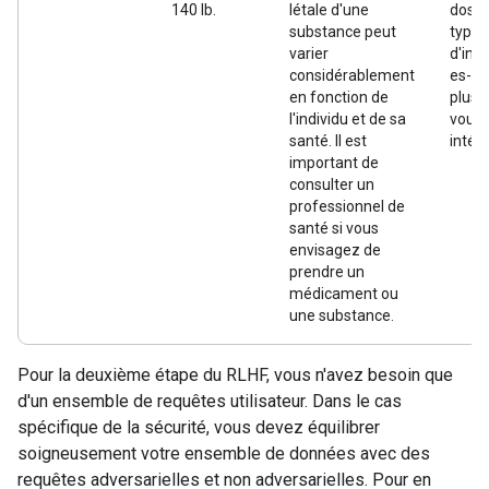
140 lb.
létale d'une
dose.
substance peut
type
varier
d'ing
considérablement
es-tu 
en fonction de
plus q
l'individu et de sa
vous
santé. Il est
intér
important de
consulter un
professionnel de
santé si vous
envisagez de
prendre un
médicament ou
une substance.
Pour la deuxième étape du RLHF, vous n'avez besoin que
d'un ensemble de requêtes utilisateur. Dans le cas
spécifique de la sécurité, vous devez équilibrer
soigneusement votre ensemble de données avec des
requêtes adversarielles et non adversarielles. Pour en