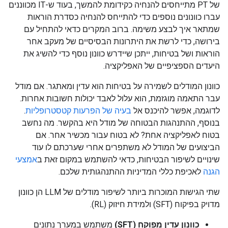
של PT מתייחסים להנחיה כקידומת להמשך, בעוד ש-IT מכווננים
עברו כוונונים נוספים כדי להתייחס להנחיה כסדרת הוראות
שמתאר איך לבצע משימה. ברוב המקרים כדאי להתחיל עם
בירושה, כדי לרשת את היתרונות הבסיסיים של מעקב אחר
הוראות ושל בטיחות, ייתכן שיידרש כוונון נוסף כדי להשיג את
היעדים הספציפיים של האפליקציה.
כוונון המודלים לשמירה על בטיחות הוא עדין ומאתגר. אם מודל
עבר התאמה מוגזמת, הוא עלול לאבד יכולות חשובות אחרות.
לדוגמה, אפשר להיכנס אל
בעיה של הפרעות קטסטרופליות
.
בנוסף, ההתנהגות הבטוחה של מודל היא בהקשר. מה נחשב
בטוח לאפליקציה אחת? לא בטוח עבור מכשיר אחר. אם
הביצועים של המודל לא משתפרים אחרי שערכתם לו עוד
שינויים לשיפור הבטיחות, כדאי להשתמש במקום זאת ב
אמצעי
הגנה
לאכיפת כללי המדיניות ההתנהגותית שלכם.
שתי הגישות המוכרות ביותר לשיפור מודלים של LLM הן כוונון
מדויק בפיקוח (SFT) ולמידת חיזוק (RL).
כוונון עדין מפוקח (SFT)
משתמש במערך נתונים