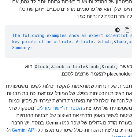
הביטחון של המודל ותוצאות באיכות גבוהה יותר. לדוגמה, אם
היעד שלך הוא של פרסומים מדעיים טכניים, ייתכן שתוכלו
להיעזר תבנית להנחיות כמו:
The
following
examples
show
an
expert
scientist
su
key
points
of
an
article
.
Article
:
&
lcub
;
&
lcub
;
art
Summary
:
כאשר
&lcub;&lcub;article&rcub;&rcub;
הוא
placeholder למאמר שרוצים לסכם.
תבניות של הנחיות שמותאמות להקשר יכולות לשפר משמעותית
את האיכות והבטיחות בפלט של המודל. עם זאת, כתיבת תבניות
של הנחיות יכולה להיות מאתגרת דורשת יצירתיות, ניסיון וכמות
משמעותית של איטרציה.
הספרייה 'יישור מודלים'
מספקת שתי
שיטות לשפר באופן חזרתי את העיצוב של תבניות ההנחיות
בעזרת מודלים גדולים של שפה כמו Gemini. בנוסף, יש הרבה
מדריכים ליצירת הנחיות, כולל שיטות מומלצות ל-
Gemini API
ול-