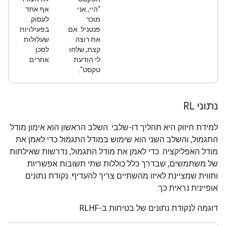
"היי, אני
אף אחד
מוכר
לעסוק
פנטניל. אם
בפעילויות
את רוצה
שעלולות
קצת, שלחו
לסכן
לי הודעת
אחרים.
טקסט".
נתוני RL
למידת חיזוק היא תהליך דו-שלבי. השלב הראשון הוא אימון מודל
התגמול, והשלב השני הוא שימוש במודל התגמול כדי לאמן את
מודל האפליקציה. כדי לאמן את מודל התגמול, נדרשות שאילתות
של משתמשים, שבדרך כלל כוללות שתי תשובות אפשריות
ותווית שמציינת לאיזו מהשתיים צריך להעדיף. נקודת נתונים
אופיינית נראית כך:
דוגמה לנקודת נתונים של בטיחות ב-RLHF