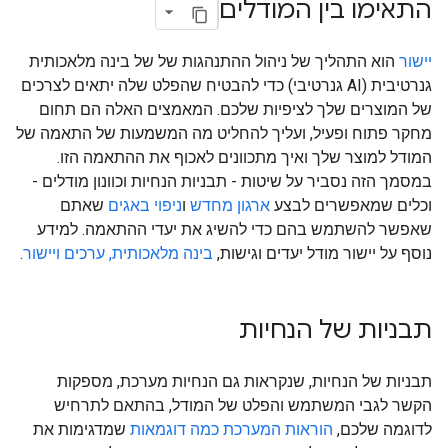
התאימו בין המודלים
יישור
הוא התהליך של ניהול ההתנהגות של של בינה מלאכותית
גנרטיבית (AI גנרטיבי) כדי להבטיח שהפלט שלה יתאים לצרכים
של המוצרים שלך לציפיות שלכם. המאמצים האלה הם תחום
מחקר פתוח ופעיל, ועליך להחליט מה המשמעות של התאמה של
המודל למוצר שלך ואיך מתכוונים לאכוף את ההתאמה הזו.
במסמך הזה נסביר על שיטות - תבניות הנחיות וכוונון מודלים -
וכלים שמאפשרים לבצע
ארגון מחדש
ו
ניפוי באגים
שאתם
שאפשר להשתמש בהם כדי להשיג את יעדי ההתאמה. למידע
נוסף על יישור מודל יעדים וגישות,
בינה מלאכותית, ערכים ויישור
.
תבניות של הנחיות
תבניות של הנחיות, שנקראות גם הנחיות מערכת, מספקות
הקשר לגבי המשתמש והפלט של המודל, בהתאם לתרחיש
לדוגמה שלכם,
הוראות המערכת
כמה דוגמאות
שמדגימות את