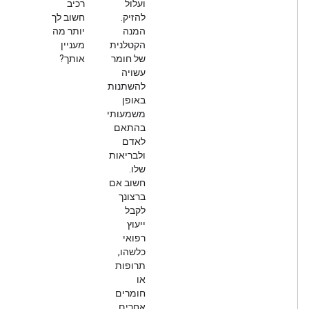
ועלול
רכיב
להזיק.
חשוב לך
המנה
יותר מה
הקטלנית
מעניין
של חומר
אותך?
עשויה
להשתנות
באופן
משמעותי
בהתאם
לאדם
ולבריאות
שלו.
חשוב אם
ברצונך
לקבל
ייעוץ
רפואי
כלשהו,
תרופות
או
חומרים
אחרים.