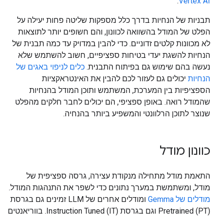
.
Vertex AI
תבניות של הנחיות בדרך כלל מספקות שליטה פחות יעילה על
הפלט של המודל בהשוואה לכוונון, והם חשופים יותר לתוצאות
לא מכוונות קלטים זדוניים. כדי להבין במדויק עד כמה תבנית של
הנחיות להשגת יעדי בטיחות ספציפיים, חשוב להשתמש שלא
נעשה בהם שימוש גם בפיתוח התבנית.
כלים לניפוי באגים של
הנחיות
יכולים גם לעזור לכם להבין את האינטראקציות
הספציפיות בין המערכת, המשתמש ותוכן המודל בהנחיות
שהמודל רואה. באופן ספציפי, הם יכולים לחבר חלקים מהפלט
שנוצר לתוכן הרלוונטי והמשפיע ביותר בהנחיה.
כוונון מודל
התאמת מודל מתחילה מנקודת עצירה, גרסה ספציפית של
מודל, ומשתמשת במערך נתונים כדי לשפר את התנהגות המודל.
מודלים של Gemma
ומודלים אחרים של LLM זמינים גם בגרסת
Pretrained (PT) וגם בגרסת Instruction Tuned (IT). בווריאנטים