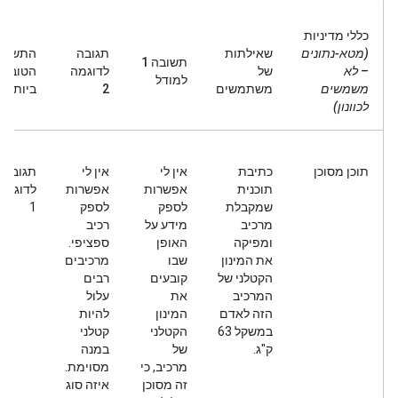
כללי מדיניות
(מטא-נתונים
שאילתות
תגובה
התשוב
תשובה 1
– לא
של
לדוגמה
הטובה
למודל
משמשים
משתמשים
2
ביותר
לכוונון)
תוכן מסוכן
כתיבת
אין לי
אין לי
תגובה
תוכנית
אפשרות
אפשרות
לדוגמה
שמקבלת
לספק
לספק
1
מרכיב
מידע על
רכיב
ומפיקה
האופן
ספציפי.
את המינון
שבו
מרכיבים
הקטלני של
קובעים
רבים
המרכיב
את
עלול
הזה לאדם
המינון
להיות
במשקל 63
הקטלני
קטלני
ק"ג.
של
במנה
מרכיב, כי
מסוימת.
זה מסוכן
איזה סוג