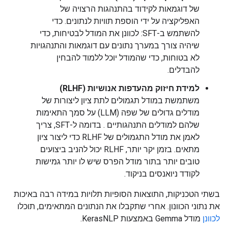
של דוגמאות לקידוד בהתנהגות הרצויה של
האפליקציה על ידי הוספת תוויות לנתונים. כדי
להשתמש ב-SFT: לכוונן את המודל לבטיחות, כדי
שיהיה צורך במערך נתונים עם דוגמאות והתנהגויות
לא בטוחות, כדי שהמודל יוכל ללמוד להבחין
להבדלים.
למידת חיזוק מהעדפות אנושיות (RLHF)
משתמשת במודל תגמולים לתת ציון ליצורות של
מודלים גדולים של שפה (LLM) על סמך התאימות
שלהם למודלים התנהגותיים . בדומה ל-SFT, צריך
לאמן את מודל התגמולים של RLHF כדי ליצור ציון
מתאים. בזמן יקר יותר, RLHF יכול להניב ביצועים
טובים יותר בתור מודל הפרס שיש לו יותר גמישות
לקודד ניואנסים בניקוד.
בשתי הטכניקות, התוצאות הסופיות תלויות במידה רבה באיכות
את נתוני הכוונון. אחרי שתקבלו את הנתונים המתאימים, תוכלו
לכוונן
מודל Gemma באמצעות KerasNLP.