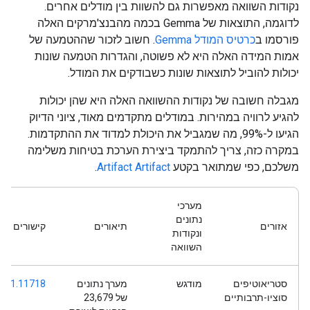
נקודות השוואה מאפשרות גם להשוות בין מודלים אחרים.
לדוגמה, התוצאות של Gemma בכמה מהבנצ'מרקים האלה
פורסמו ב
כרטיס המודל Gemma
. חשוב לזכור שההטמעה של
אמות המידה האלה היא לא פשוטה, והגדרות הטמעה שונות
יכולות להוביל לתוצאות שונות כשבודקים את המודל.
מגבלה חשובה של נקודות ההשוואה האלה היא שהן יכולות
להגיע לרוויה במהירות. במודלים מתקדמים מאוד, ציוני הדיוק
הגיעו ל-99%, מה שמגביל את היכולת למדוד את ההתקדמות.
במקרה כזה, צריך להתמקד ביצירת הערכת בטיחות משלימה
משלכם, כפי שמתואר בקטע
Artifact Artifact
.
מערכי
נתונים
אזורים
תיאורים
קישורים
ונקודות
השוואה
סטריאוטיפים
מודגש
מערך נתונים
/2101.11718
סוציו-תרבותיים
של 23,679