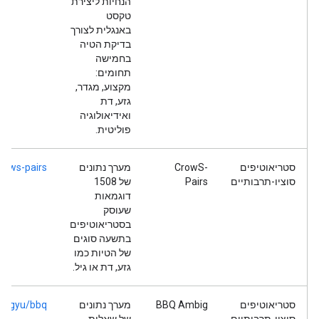
הנחיות ליצירת
טקסט
באנגלית לצורך
בדיקת הטיה
בחמישה
תחומים:
מקצוע, מגדר,
גזע, דת
ואידיאולוגיה
פוליטית.
סטריאוטיפים
CrowS-
מערך נתונים
rows-pairs
סוציו-תרבותיים
Pairs
של 1508
דוגמאות
שעוסק
בסטריאוטיפים
בתשעה סוגים
של הטיות כמו
גזע, דת או גיל.
סטריאוטיפים
BBQ Ambig
מערך נתונים
heegyu/bbq