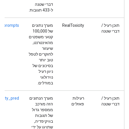
דברי שטנה
ל-433 תגובות.
תוכן רעיל /
RealToxicity
מערך נתונים
ity-prompts
דברי שטנה
של 100,000
קטעי משפטים
מהאינטרנט,
שיעזור
לחוקרים לטפל
טוב יותר
בסיכונים של
ניוון רעיל
נוירולוגי
במודלים.
תוכן רעיל /
רעילות
מערך הנתונים
icity_pred
דברי שטנה
פאזלים
הזה מורכב
ממספר גדול
של תגובות
בוויקיפדיה,
שתויגו על ידי