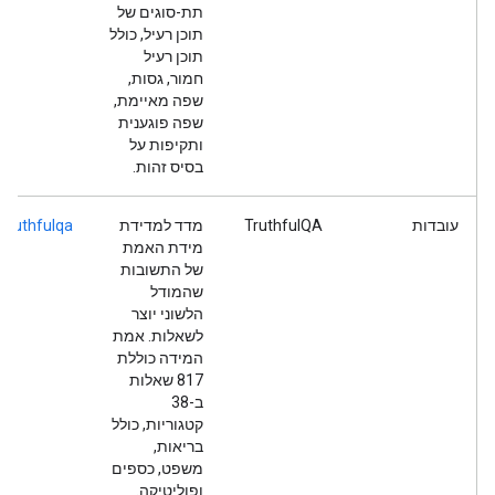
תת-סוגים של
תוכן רעיל, כולל
תוכן רעיל
חמור, גסות,
שפה מאיימת,
שפה פוגענית
ותקיפות על
בסיס זהות.
עובדות
TruthfulQA
מדד למדידת
truthfulqa
מידת האמת
של התשובות
שהמודל
הלשוני יוצר
לשאלות. אמת
המידה כוללת
817 שאלות
ב-38
קטגוריות, כולל
בריאות,
משפט, כספים
ופוליטיקה.