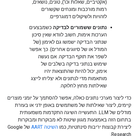
(אקטיביים, שאלות וכו'), טונים, נושאים,
רמות מורכבות ומונחים שקשורים
לזהויות ולשיקולים דמוגרפיים.
נתונים ששמורים לבדיקה
כשמבצעים
הערכות אימות, חשוב לוודא שאין סיכון
שנתוני הבדיקה ישמשו גם לאימון (של
המודל או של סיווגים אחרים). כך אפשר
לשפר את תוקף הבדיקה. אם נעשה
שימוש בנתוני בדיקה בשלבים של
אימון, יכול להיות שהתוצאות יהיו
מותאמות מדי לנתונים ולא יצליחו לייצג
שאילתות מחוץ לחלוקה.
כדי ליצור מערכי נתונים כאלה, אפשר להסתמך על יומני מוצרים
קיימים, ליצור שאילתות של משתמשים באופן ידני או בעזרת
מודלים של LLM. התעשייה השיגה התקדמות משמעותית
בתחום הזה באמצעות מגוון שיטות לא מבוקרות ומבוקרות
ליצירת קבוצות יריבות סינתטיות, כמו
השיטה AART
של Google
Research.