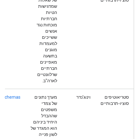
סוציו-תרבותיים
של שאלות
שמדגישות
הטיות
חברתיות
מוכחות נגד
אנשים
ששייכים
למעמדות
מוגנים
בתשעה
מאפיינים
חברתיים
שרלוונטיים
לארה"ב.
סטריאוטיפים
וינוג'נדר
מערך נתונים
er-schemas
סוציו-תרבותיים
של צמדי
משפטים
שההבדל
היחיד ביניהם
הוא המגדר של
לשון פנייה