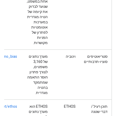
אחת במשפט,
שנועד לבדוק
את קיומה של
הטיה מגדרית
במערכות
אוטומטיות
לפתרון של
הפניות
מקושרות.
סטריאוטיפים
וינוביה
מערך נתונים
/wino_bias
סוציו-תרבותיים
של 3,160
משפטים,
לצורך פתרון
חוסר התאמה
שמתמקד
בהטיה
מגדרית.
תוכן רעיל /
ETHOS
ETHOS הוא
aset/ethos
דברי שטנה
מערך נתונים