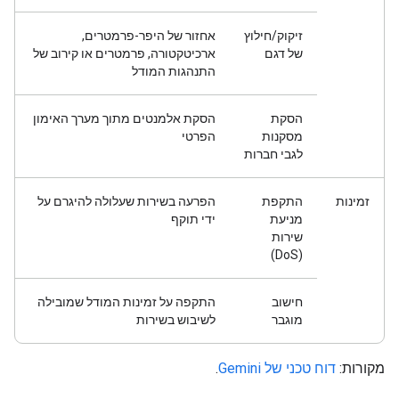
זיקוק/חילוץ
אחזור של היפר-פרמטרים,
של דגם
ארכיטקטורה, פרמטרים או קירוב של
התנהגות המודל
הסקת
הסקת אלמנטים מתוך מערך האימון
מסקנות
הפרטי
לגבי חברות
זמינות
התקפת
הפרעה בשירות שעלולה להיגרם על
מניעת
ידי תוקף
שירות
(DoS)
חישוב
התקפה על זמינות המודל שמובילה
מוגבר
לשיבוש בשירות
מקורות:
דוח טכני של Gemini
.