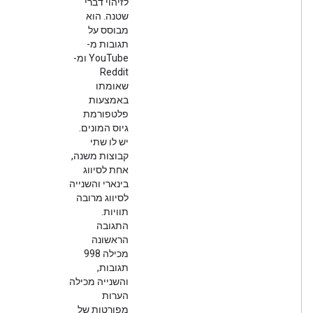
לזיהוי דברי
שטנה. הוא
מבוסס על
תגובות מ-
YouTube ומ-
Reddit
שאומתו
באמצעות
פלטפורמת
גיוס המונים.
יש לו שתי
קבוצות משנה,
אחת לסיווג
בינארי והשנייה
לסיווג מרובה
תוויות.
התגובה
הראשונה
מכילה 998
תגובות,
והשנייה מכילה
הערות
מפורטות של