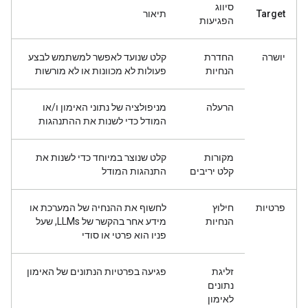
סיווג
Target
תיאור
הפגיעות
יושרה
החדרת
קלט שנועד לאפשר למשתמש לבצע
הנחיות
פעולות לא מכוונות או לא מורשות
הרעלה
מניפולציה של נתוני האימון ו/או
המודל כדי לשנות את ההתנהגות
מקורות
קלט שנוצר במיוחד כדי לשנות את
קלט יריבים
התנהגות המודל
פרטיות
חילוץ
לחשוף את ההנחיה של המערכת או
הנחיות
מידע אחר בהקשר של LLMs, שעל
פניו הוא פרטי או סודי
זליגת
פגיעה בפרטיות הנתונים של האימון
נתונים
לאימון