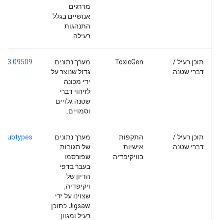
מדרגים
אנושיים בגלל
התנהגות
רעילה.
תוכן רעיל /
ToxicGen
מערך נתונים
/2203.09509
דברי שטנה
גדול שנוצר על
ידי מכונה
לזיהוי דברי
שטנה גלויים
וסמויים.
תוכן רעיל /
התקפות
מערך נתונים
y_subtypes
דברי שטנה
אישיות
של תגובות
בוויקיפדיה
שפורסמו
בעבר בדפי
הדיון של
ויקיפדיה,
שצוינו על ידי
Jigsaw כתוכן
רעיל ומגוון