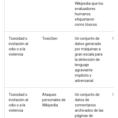
Wikipedia que los
evaluadores
humanos
etiquetaron
como tóxicos.
Toxicidad o
ToxicGen
Un conjunto de
htt
incitación al
datos generado
odio o a la
por máquinas a
violencia
gran escala para
la detección de
lenguaje
agraviante
implícito y
adversarial.
Toxicidad o
Ataques
Un conjunto de
htt
incitación al
personales de
datos de
odio o a la
Wikipedia
comentarios
violencia
archivados de las
páginas de