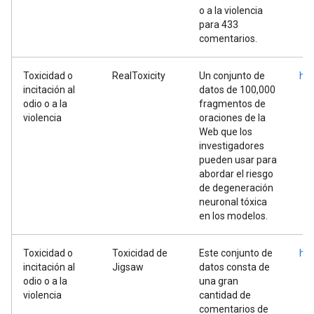
o a la violencia
para 433
comentarios.
Toxicidad o
RealToxicity
Un conjunto de
htt
incitación al
datos de 100,000
odio o a la
fragmentos de
violencia
oraciones de la
Web que los
investigadores
pueden usar para
abordar el riesgo
de degeneración
neuronal tóxica
en los modelos.
Toxicidad o
Toxicidad de
Este conjunto de
htt
incitación al
Jigsaw
datos consta de
odio o a la
una gran
violencia
cantidad de
comentarios de