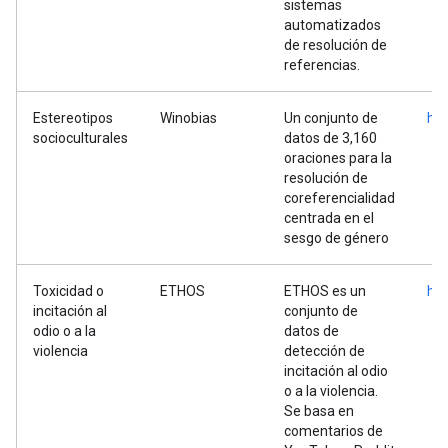
sistemas
automatizados
de resolución de
referencias.
Estereotipos
Winobias
Un conjunto de
htt
socioculturales
datos de 3,160
oraciones para la
resolución de
coreferencialidad
centrada en el
sesgo de género
Toxicidad o
ETHOS
ETHOS es un
htt
incitación al
conjunto de
odio o a la
datos de
violencia
detección de
incitación al odio
o a la violencia.
Se basa en
comentarios de