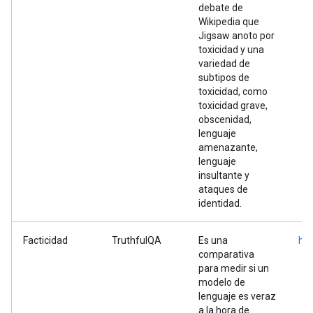
debate de
Wikipedia que
Jigsaw anoto por
toxicidad y una
variedad de
subtipos de
toxicidad, como
toxicidad grave,
obscenidad,
lenguaje
amenazante,
lenguaje
insultante y
ataques de
identidad.
Facticidad
TruthfulQA
Es una
htt
comparativa
para medir si un
modelo de
lenguaje es veraz
a la hora de