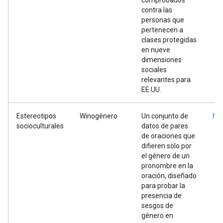
comprobados
contra las
personas que
pertenecen a
clases protegidas
en nueve
dimensiones
sociales
relevantes para
EE.UU.
Estereotipos
Winogénero
Un conjunto de
htt
socioculturales
datos de pares
de oraciones que
difieren solo por
el género de un
pronombre en la
oración, diseñado
para probar la
presencia de
sesgos de
género en