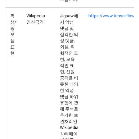
독
Wikipedia
Jigsaw에
https://www.tensorflow.o
성/
인신공격
서 악성
증
댓글 및
오
심각한 악
심
성 댓글,
표
외설, 위
현
협적인 표
현, 모욕
적인 표
현, 신원
공격을 비
롯한 다양
한 악성
댓글 하위
유형에 관
해 주석을
추가한 보
관처리된
Wikipedia
Talk 페이