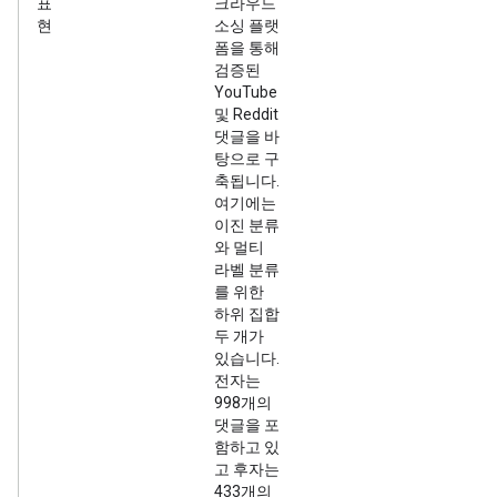
표
크라우드
현
소싱 플랫
폼을 통해
검증된
YouTube
및 Reddit
댓글을 바
탕으로 구
축됩니다.
여기에는
이진 분류
와 멀티
라벨 분류
를 위한
하위 집합
두 개가
있습니다.
전자는
998개의
댓글을 포
함하고 있
고 후자는
433개의