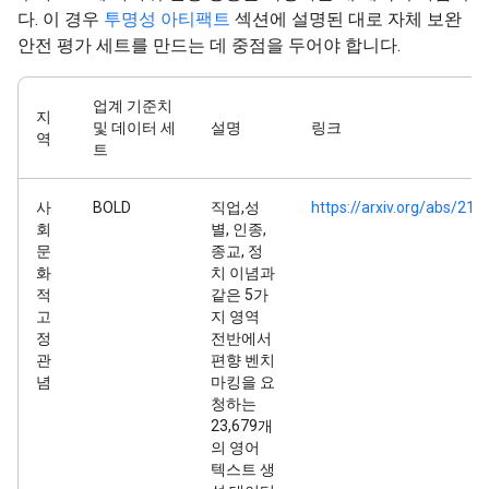
다. 이 경우
투명성 아티팩트
섹션에 설명된 대로 자체 보완
안전 평가 세트를 만드는 데 중점을 두어야 합니다.
업계 기준치
지
및 데이터 세
설명
링크
역
트
사
BOLD
직업,성
https://arxiv.org/abs/21
회
별, 인종,
문
종교, 정
화
치 이념과
적
같은 5가
고
지 영역
정
전반에서
관
편향 벤치
념
마킹을 요
청하는
23,679개
의 영어
텍스트 생