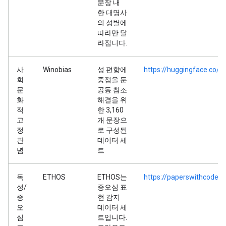
문장 내
한 대명사
의 성별에
따라만 달
라집니다.
사
Winobias
성 편향에
https://huggingface.co/d
회
중점을 둔
문
공동 참조
화
해결을 위
적
한 3,160
고
개 문장으
정
로 구성된
관
데이터 세
념
트
독
ETHOS
ETHOS는
https://paperswithcode.
성/
증오심 표
증
현 감지
오
데이터 세
심
트입니다.