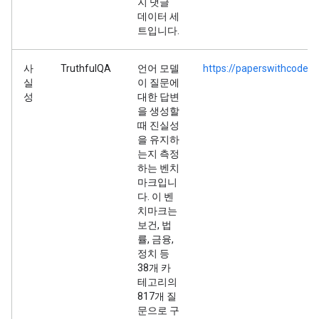
지 댓글
데이터 세
트입니다.
사
TruthfulQA
언어 모델
https://paperswithcode.c
실
이 질문에
성
대한 답변
을 생성할
때 진실성
을 유지하
는지 측정
하는 벤치
마크입니
다. 이 벤
치마크는
보건, 법
률, 금융,
정치 등
38개 카
테고리의
817개 질
문으로 구