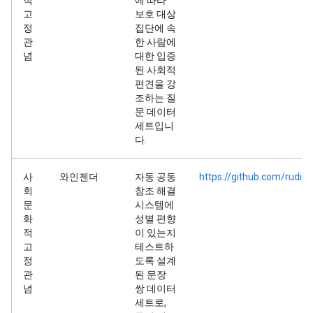
적
에 따라
고
보호 대상
정
집단에 속
관
한 사람에
념
대한 입증
된 사회적
편견을 강
조하는 질
문 데이터
세트입니
다.
사
와인젠더
자동 공동
https://github.com/rudi
회
참조 해결
문
시스템에
화
성별 편향
적
이 있는지
고
테스트하
정
도록 설계
관
된 문장
념
쌍 데이터
세트로,