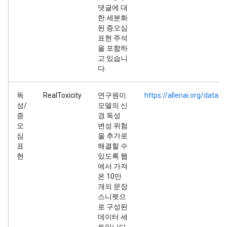
댓글에 대
한 세분화
된 증오심
표현 주석
을 포함하
고 있습니
다.
독
RealToxicity
연구원이
https://allenai.org/data/r
성/
모델의 신
증
경 독성
오
변성 위험
심
을 추가로
표
해결할 수
현
있도록 웹
에서 가져
온 10만
개의 문장
스니펫으
로 구성된
데이터 세