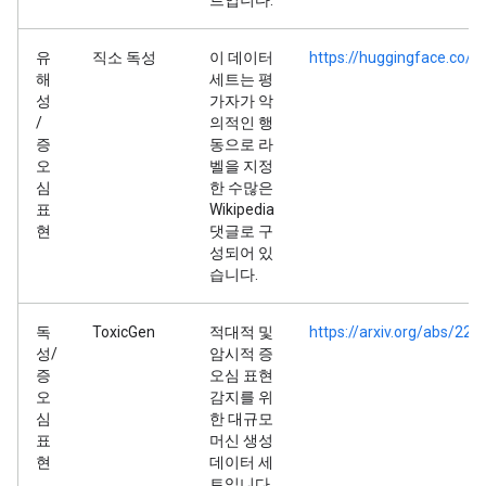
트입니다.
유
직소 독성
이 데이터
https://huggingface.co/d
해
세트는 평
성
가자가 악
/
의적인 행
증
동으로 라
오
벨을 지정
심
한 수많은
표
Wikipedia
현
댓글로 구
성되어 있
습니다.
독
ToxicGen
적대적 및
https://arxiv.org/abs/22
성/
암시적 증
증
오심 표현
오
감지를 위
심
한 대규모
표
머신 생성
현
데이터 세
트입니다.