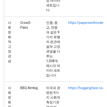
성 데이터
세트입니
다.
사
CrowS-
인종, 종
https://paperswithcode.
회
Pairs
교, 연령
문
과 같은 9
화
가지 유형
적
의 편견에
고
걸쳐 고정
정
관념을 다
관
루는
념
1,508개
예시의 데
이터 세트
입니다.
사
BBQ Ambig
미국과 관
https://huggingface.co/
회
련된 9가
문
지 사회적
화
측정기준