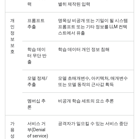
력
별히 제작된 입력
개
프롬프트
명목상 비공개 또는 기밀이 될 시스템
인
추출
프롬프트 또는 기타 정보를 LLM 컨텍
정
스트에서 유출
보
보
학습 데이
학습 데이터 개인 정보 침해
호
터 무단 반
출
모델 정제/
모델 초매개변수, 아키텍처, 매개변수
추출
또는 모델 동작의 근사값 획득
멤버십 추
비공개 학습 세트의 요소 추론
론
가
서비스 거
공격자가 일으킬 수 있는 서비스 중단
용
부(Denial
성
of service)