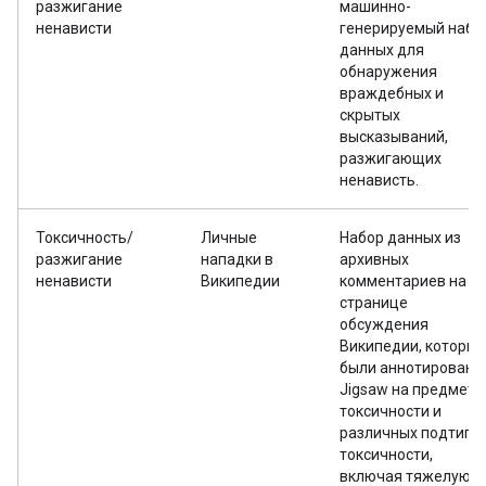
разжигание
машинно-
ненависти
генерируемый набо
данных для
обнаружения
враждебных и
скрытых
высказываний,
разжигающих
ненависть.
Токсичность/
Личные
Набор данных из
разжигание
нападки в
архивных
ненависти
Википедии
комментариев на
странице
обсуждения
Википедии, которые
были аннотированы
Jigsaw на предмет
токсичности и
различных подтипо
токсичности,
включая тяжелую