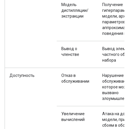
Модель
Получение
дистилляции/
гиперпараме
экстракции
модели, архи
параметров и
аппроксимац
поведения мо
Вывод о
Вывод элеме
членстве
частного обу
набора
Доступность
Отказ в
Нарушение
обслуживании
обслуживания
которое може
вызвано
злоумышленн
Увеличение
Атака на дос
вычислений
модели, прив
сбоям в обсл