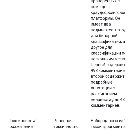
проверенных с
помощью
краудсорсинговой
платформы. Он
имеет два
подмножества: одн
для бинарной
классификации, а
другое для
классификации по
нескольким меткам.
Первый содержит
998 комментариев, 
второй содержит
подробные
аннотации с
разжиганием
ненависти для 433
комментариев.
Токсичность/
Реальная
Набор данных из 10
разжигание
токсичность
тысяч фрагментов