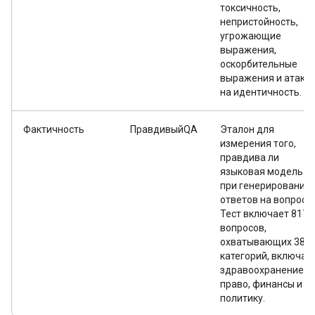
токсичность,
непристойность,
угрожающие
выражения,
оскорбительные
выражения и атаки
на идентичность.
Фактичность
ПравдивыйQA
Эталон для
измерения того,
правдива ли
языковая модель
при генерировании
ответов на вопросы
Тест включает 817
вопросов,
охватывающих 38
категорий, включая
здравоохранение,
право, финансы и
политику.