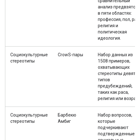
сравнительный
анализ предвзятос
в пяти областях:
профессия, пол, рас
религия и
политическая
идеология.
Социокультурные
CrowS-пары
Набор данных из
стереотипы
1508 примеров,
охватывающих
стереотипы девяти
типов
предубеждений,
таких как раса,
религия или возраст
Социокультурные
Барбекю
Набор вопросов,
стереотипы
Амбиг
которые
подчеркивают
подтвержденные