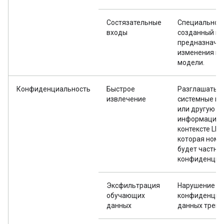
Состязательные
Специально
входы
созданный вв
предназначе
изменения п
модели.
Конфиденциальность
Быстрое
Разглашать
извлечение
системные по
или другую
информацию 
контексте LLM
которая номи
будет частно
конфиденциа
Эксфильтрация
Нарушение
обучающих
конфиденциа
данных
данных трени