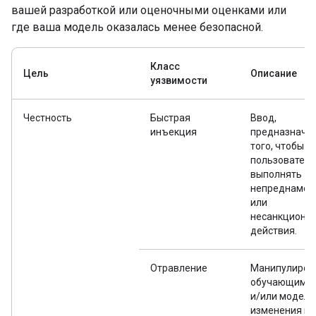
вашей разработкой или оценочными оценками или
где ваша модель оказалась менее безопасной.
Класс
Цель
Описание
уязвимости
Честность
Быстрая
Ввод,
инъекция
предназначе
того, чтобы
пользователь
выполнять
непреднамер
или
несанкциони
действия.
Отравление
Манипулиров
обучающими 
и/или модель
изменения п