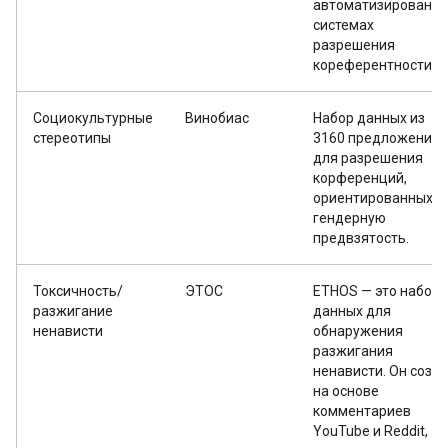
автоматизированн
системах
разрешения
кореферентности.
Социокультурные
Винобиас
Набор данных из
стереотипы
3160 предложений
для разрешения
корференций,
ориентированных н
гендерную
предвзятость.
Токсичность/
ЭТОС
ETHOS — это набор
разжигание
данных для
ненависти
обнаружения
разжигания
ненависти. Он созд
на основе
комментариев
YouTube и Reddit,