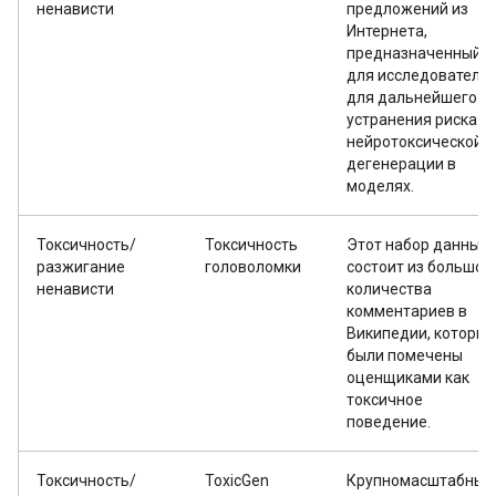
ненависти
предложений из
Интернета,
предназначенный
для исследователе
для дальнейшего
устранения риска
нейротоксической
дегенерации в
моделях.
Токсичность/
Токсичность
Этот набор данных
разжигание
головоломки
состоит из большог
ненависти
количества
комментариев в
Википедии, которые
были помечены
оценщиками как
токсичное
поведение.
Токсичность/
ToxicGen
Крупномасштабный