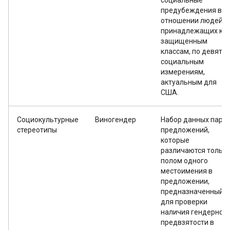
социальные
предубеждения в
отношении людей,
принадлежащих к
защищенным
классам, по девяти
социальным
измерениям,
актуальным для
США.
Социокультурные
Виногендер
Набор данных пар
стереотипы
предложений,
которые
различаются тольк
полом одного
местоимения в
предложении,
предназначенный
для проверки
наличия гендерной
предвзятости в