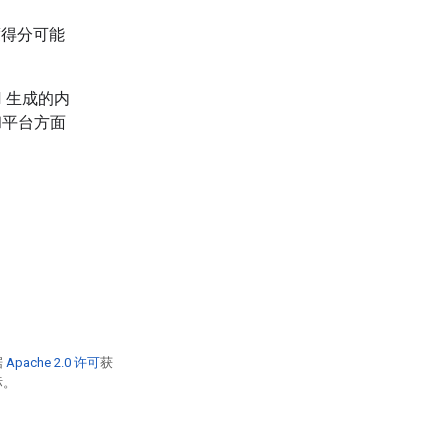
度得分可能
I 生成的内
和平台方面
据
Apache 2.0 许可
获
标。