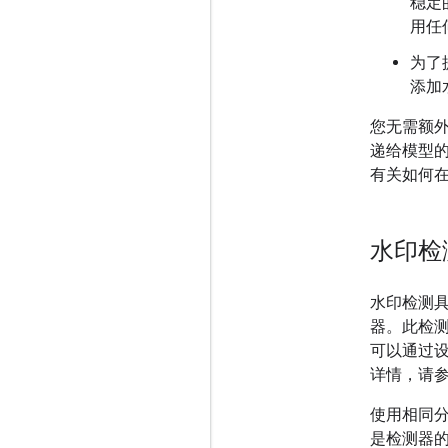
稳定
用任
为了
添加
您无需额外
递给模型
有关如何在 
水印检
水印检测
器。此检
可以通过
详情，请
使用相同
是检测器