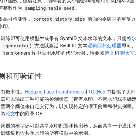
的
g
函数，但请注意，抽样表的大小会影响推理时所需的内存量
何整数作为
sampling_table_seed
。
提高可检测性，
context_history_size
前面的令牌中的重复
n
水印。
训练即可使用模型生成带有 SynthID 文本水印的文本，只需将
的
.generate()
方法以激活 SynthID 文本
逻辑回归处理器
即可。
Transformers 库中应用水印的代码示例，请参阅
博文
和
聊天室
测和可验证性
具有概率性。
Hugging Face Transformers
和
GitHub
中提供了贝叶
测器可以输出三种可能的检测状态（带有水印、不带水印或不确
设置两个阈值来自定义行为，以实现特定的假正例率和假负例率
参阅
论文
中的附录 C.8。
分词器的模型还可以共享水印配置和检测器，从而共享一个通用
的训练集包含共享水印的所有模型中的示例。