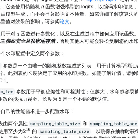
线，它会使用伪随机
g
函数增强模型的 logits，以编码水印信息
否由模型生成，而不会显著影响文本质量。如需详细了解该算法
配置值对效果的影响，请参阅
论文
。
置
用于对
g
函数进行参数化，以及在生成过程中如何应用该函数
配置
都应安全且私密地存储
，否则其他人可能会轻松复制您的水
每个水印配置中定义两个参数：
s
参数是一个由唯一的随机整数组成的列表，用于计算模型词汇
分。此列表的长度决定了应用的水印层数。如需了解详情，请参
C.1。
am_len
参数用于平衡稳健性和可检测性；值越大，水印越容易
更改的抵抗力越弱。长度为 5 是一个不错的默认值。
据自己的性能需求进一步配置水印：
表由两个属性
sampling_table_size
和
sampling_table_see
2
16
使用至少为
的
sampling_table_size
，以确保在抽样时获