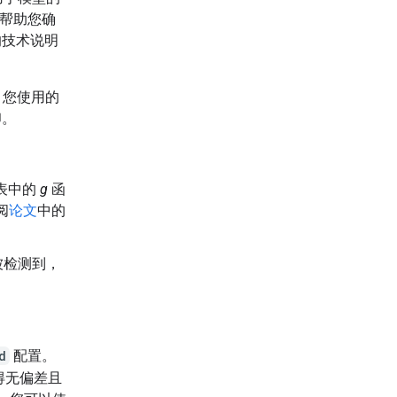
，帮助您确
的技术说明
。您使用的
印。
表中的
g
函
阅
论文
中的
被检测到，
d
配置。
得无偏差且