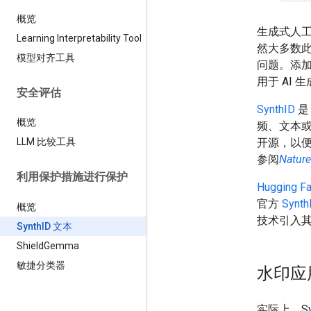
概览
生成式人工
Learning Interpretability Tool
然大多数
模型对齐工具
问题。添
用于 AI
安全评估
SynthID
是
概览
频、文本或视
开源，以
LLM 比较工具
参阅
Nature
利用保护措施进行保护
Hugging Fa
官方
Synth
概览
技术引入
Synth
ID 文本
Shield
Gemma
敏捷分类器
水印应
实际上，Syn