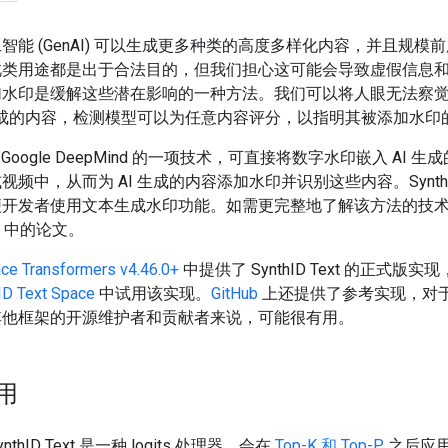
智能 (GenAI) 可以生成更多种类的高度多样化内容，并且规模
此类用途都是出于合法目的，但我们担心这可能会导致虚假信息
加水印是缓解这些潜在影响的一种方法。我们可以将人眼无法察
 生成的内容，检测模型可以为任意内容评分，以指明其被添加水印
 Google DeepMind 的一项技术，可直接将数字水印嵌入 AI 
频中，从而为 AI 生成的内容添加水印并识别这些内容。SynthID 
便开发者使用文本生成水印功能。如需更完整地了解该方法的技
中的论文。
ce Transformers v4.46.0+
中提供了 SynthID Text 的正式版
ID Text Space
中试用该实现。
GitHub
上还提供了参考实现，对
其他框架的开源维护者和贡献者来说，可能很有用。
用
thID Text 是一种 logits 处理器，会在
Top-K 和 Top-P
之后应