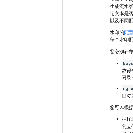
生成流水
定文本是
以及不同
水印的
配
每个水印
您必须在
key
数得
附录 
ngr
但对
您可以根
抽样
您应