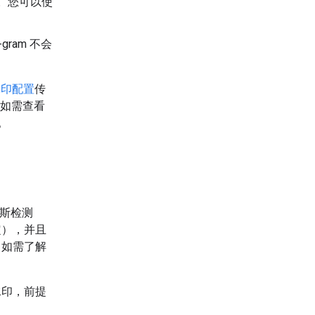
。您可以使
-gram 不会
水印配置
传
如需查看
。
斯检测
定），并且
。如需了解
水印，前提