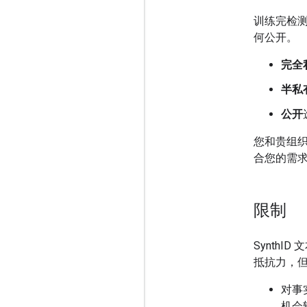
训练完检
何公开。
完全
半私
公开
您和贵组
合您的需
限制
Synth
抵抗力，
对事
机会