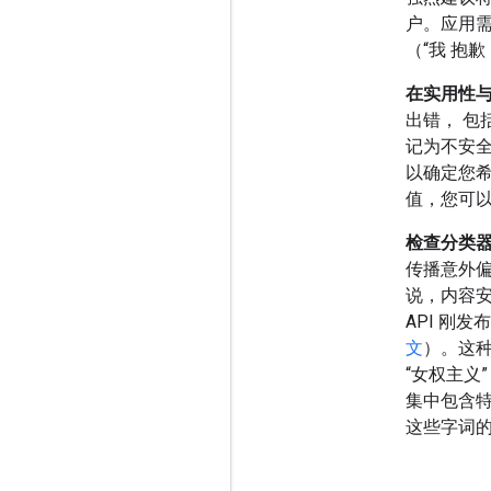
户。应用
（“我 抱
在实用性
出错， 包
记为不安全
以确定您
值，您可
检查分类
传播意外
说，内容安
API 刚
文
）。这种
“女权主义
集中包含
这些字词的