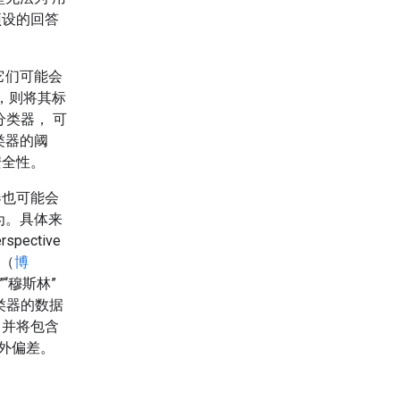
预设的回答
它们可能会
，则将其标
分类器， 可
类器的阈
安全性。
器也可能会
为。具体来
ective
分（
博
“穆斯林”
类器的数据
，并将包含
外偏差。