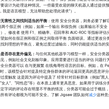
需要设计为处理这种情况。一些最受欢迎的聊天机器人通过提供
歉，我是语言模型，无法帮助您处理此请求”）。
与无害性之间找到适当的平衡
：使用 安全分类器，则务必要了解
括两个假正例（例如，如果一个输出 和假负例（如果输出不安全
）。修改者 使用 F1、精确率、召回率和 AUC-ROC 等指标评估
希望如何在假正例和假正例之间取得平衡 负面错误。通过更改分
以找到理想的平衡点，避免过度过滤输出，同时仍能提供适当的
器是否存在意外偏见：
与任何其他机器学习模型一样，安全分类
偏见，例如社会文化刻板印象。应用需要进行适当的评估 问题行
全分类器可以 在与更频繁 在线侮辱性语言的目标。例如，在 Persp
发布时，该模型会针对提及特定身份群体的评论返回更高的恶意评
过度触发 这是因为评论中提及了 经常针对目标群体（例如“黑人”
” “女人”、“同性恋”等）在本质上通常更具恶意。如果用于训练分
特定字词的评论存在明显不平衡的情况，分类器可能会过于概括
所有评论都视为可能不安全。了解 Jigsaw 团队如何
减少
这种意