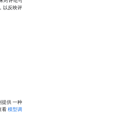
型来对评论可
，以反映评
则提供 一种
查看
模型调