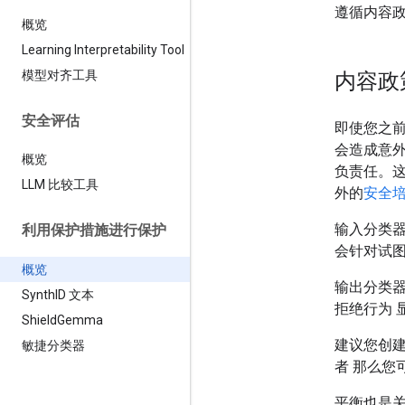
遵循内容政
概览
Learning Interpretability Tool
模型对齐工具
内容政
安全评估
即使您之
会造成意外
概览
负责任。
LLM 比较工具
外的
安全
输入分类
利用保护措施进行保护
会针对试图
概览
输出分类
Synth
ID 文本
拒绝行为 
Shield
Gemma
建议您创
敏捷分类器
者 那么您
平衡也是