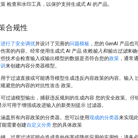
策 检查和水印工具，以保护支持生成式 AI 的产品。
策合规性
前
进行了安全调优
并设计了完善的
问题模板
，您的 GenAI 产品
伤害的内容。经常使用生成式 AI 产品 依赖
输入和输出过滤
来确
这些技术会检查输入或输出模型的数据是否符合您的
政策
，通常
培训
来创建内容分类器模型。
器用于过滤直接或可能诱导模型生成违反内容政策的内容。输入 
规避您的内容的对抗性攻击 政策。
器可过滤模型输出，捕获违反规则的生成内容 您的安全政策。仔
显示可用于增强或改进输入的新类别提示 过滤器。
建涵盖所有内容政策的分类器。您可以使用
现成的分类器
来实现
可能需要创建
自定义分类
您的具体政策
关键。过度过滤可能会造成意外伤害或降低应用的实用性；请务