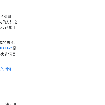
于合法目
响的方法之
示 已加上
 生成的图片、
ID Text
是
解更多信息
生成的图像
，
无法为 用