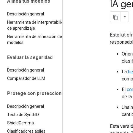
IA ge
Alinea tus modelos
Descripción general
Herramienta de interpretabilidad
de aprendizaje
Este kit o
Herramienta de alineación de
responsabl
modelos
Orien
Evaluar la seguridad
clasi
Descripción general
La
he
compo
Comparador de LLM
El
co
Protege con protecciones
de la
Descripción general
Una 
canti
Texto de Synth
ID
Shield
Gemma
Esta versió
Clasificadores ágiles