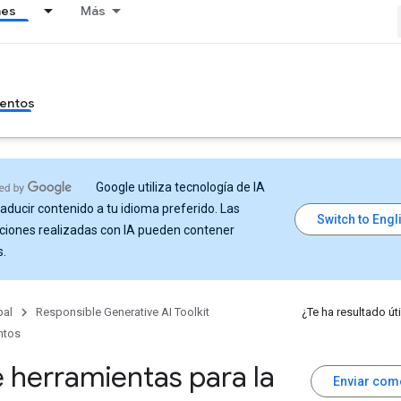
nes
Más
entos
Google utiliza tecnología de IA
raducir contenido a tu idioma preferido. Las
ciones realizadas con IA pueden contener
s.
pal
Responsible Generative AI Toolkit
¿Te ha resultado úti
ntos
e herramientas para la
Enviar com