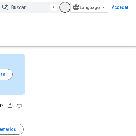
/
Acceder
l?
entarios