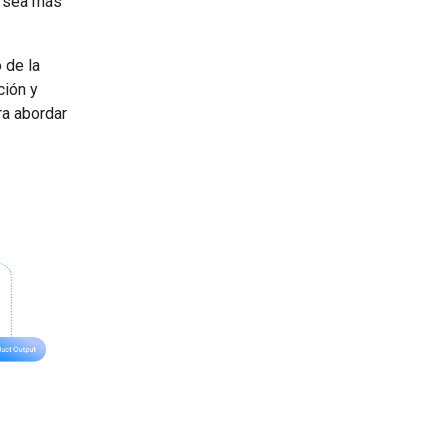
s sea más
 de la
ción y
ra abordar