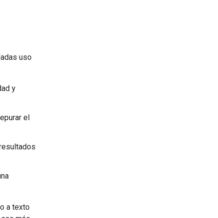
ndadas uso
dad y
epurar el
 resultados
una
o a texto