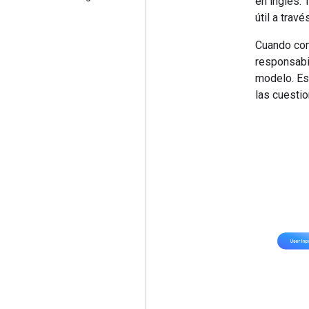
en inglés.
útil a trav
Cuando com
responsabil
modelo. Est
las cuestio