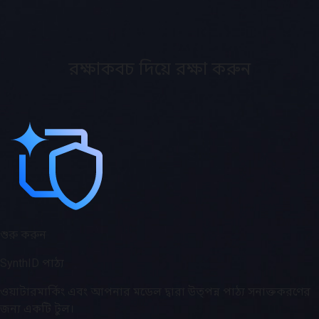
রক্ষাকবচ দিয়ে রক্ষা করুন
শুরু করুন
SynthID পাঠ্য
ওয়াটারমার্কিং এবং আপনার মডেল দ্বারা উত্পন্ন পাঠ্য সনাক্তকরণের
জন্য একটি টুল।