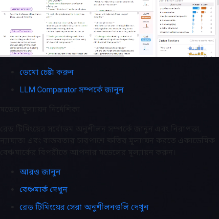
ডেমো চেষ্টা করুন
LLM Comparator সম্পর্কে জানুন
মডেল মূল্যায়ন নির্দেশিকা
রেড টিমিংয়ের সর্বোত্তম অনুশীলন সম্পর্কে জানুন এবং নিরাপত্তা,
ন্যায্যতা এবং বাস্তবতার চারপাশে ক্ষতির মূল্যায়ন করতে একাডেমিক
বেঞ্চমার্কের বিপরীতে আপনার মডেলের মূল্যায়ন করুন।
আরও জানুন
বেঞ্চমার্ক দেখুন
রেড টিমিংয়ের সেরা অনুশীলনগুলি দেখুন