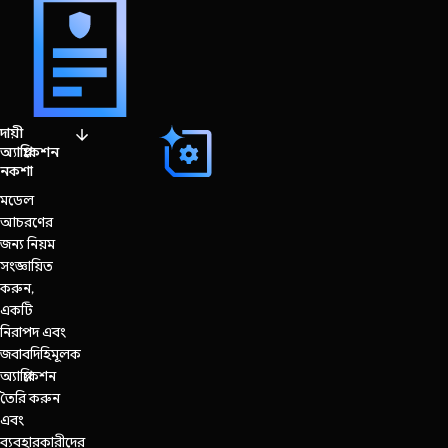
দায়ী
অ্যাপ্লিকেশন
নকশা
মডেল
আচরণের
জন্য নিয়ম
সংজ্ঞায়িত
করুন,
একটি
নিরাপদ এবং
জবাবদিহিমূলক
অ্যাপ্লিকেশন
তৈরি করুন
এবং
ব্যবহারকারীদের