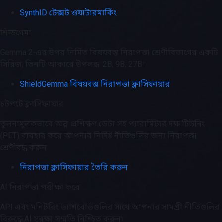
SynthID টেক্সট ওয়াটারমার্কিং
শিল্ডগেমা
Gemma 2-এর উপর নির্মিত বিষয়বস্তু নিরাপত্তা শ্রেণীবিভাগের একটি
সিরিজ, তিনটি আকারে উপলব্ধ: 2B, 9B, 27B।
ShieldGemma বিষয়বস্তু নিরাপত্তা ক্লাসিফায়ার
চটপটে ক্লাসিফায়ার
তুলনামূলকভাবে অল্প প্রশিক্ষণ ডেটা সহ প্যারামিটার দক্ষ টিউনিং
(PET) ব্যবহার করে আপনার নির্দিষ্ট নীতিগুলির জন্য নিরাপত্তা
শ্রেণীবদ্ধ করুন
নিরাপত্তা ক্লাসিফায়ার তৈরি করুন
AI নিরাপত্তা পরীক্ষা করে
API এবং মনিটরিং ড্যাশবোর্ডগুলির সাথে আপনার সামগ্রী নীতিগুলির
বিরুদ্ধে AI সুরক্ষা সম্মতি নিশ্চিত করুন৷