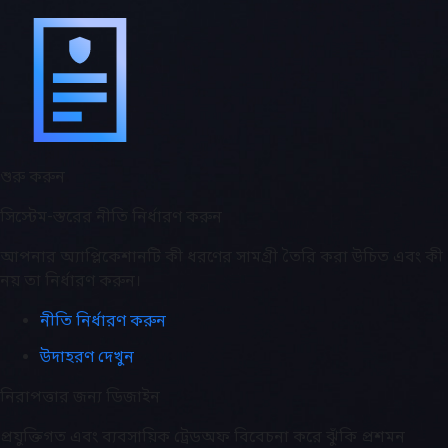
শুরু করুন
সিস্টেম-স্তরের নীতি নির্ধারণ করুন
আপনার অ্যাপ্লিকেশানটি কী ধরণের সামগ্রী তৈরি করা উচিত এবং কী
নয় তা নির্ধারণ করুন।
নীতি নির্ধারণ করুন
উদাহরণ দেখুন
নিরাপত্তার জন্য ডিজাইন
প্রযুক্তিগত এবং ব্যবসায়িক ট্রেডঅফ বিবেচনা করে ঝুঁকি প্রশমন