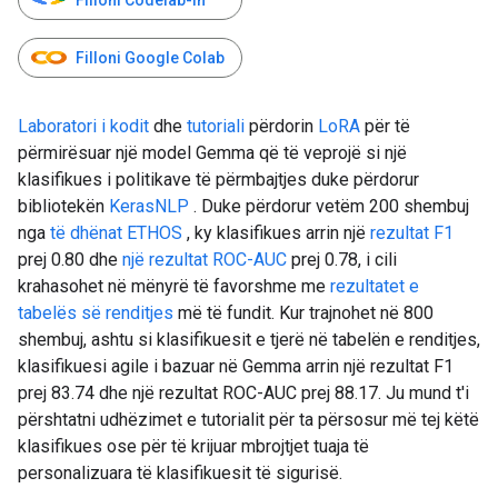
Filloni Codelab-in
Filloni Google Colab
Laboratori i kodit
dhe
tutoriali
përdorin
LoRA
për të
përmirësuar një model Gemma që të veprojë si një
klasifikues i politikave të përmbajtjes duke përdorur
bibliotekën
KerasNLP
. Duke përdorur vetëm 200 shembuj
nga
të dhënat ETHOS
, ky klasifikues arrin një
rezultat F1
prej 0.80 dhe
një rezultat ROC-AUC
prej 0.78, i cili
krahasohet në mënyrë të favorshme me
rezultatet e
tabelës së renditjes
më të fundit. Kur trajnohet në 800
shembuj, ashtu si klasifikuesit e tjerë në tabelën e renditjes,
klasifikuesi agile i bazuar në Gemma arrin një rezultat F1
prej 83.74 dhe një rezultat ROC-AUC prej 88.17. Ju mund t'i
përshtatni udhëzimet e tutorialit për ta përsosur më tej këtë
klasifikues ose për të krijuar mbrojtjet tuaja të
personalizuara të klasifikuesit të sigurisë.