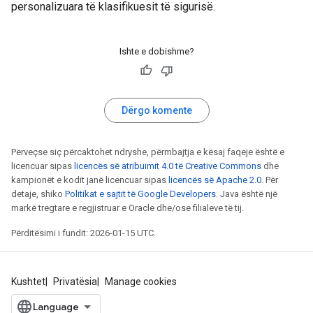
personalizuara të klasifikuesit të sigurisë.
Ishte e dobishme?
Dërgo komente
Përveçse siç përcaktohet ndryshe, përmbajtja e kësaj faqeje është e
licencuar sipas
licencës së atribuimit 4.0 të Creative Commons
dhe
kampionët e kodit janë licencuar sipas
licencës së Apache 2.0
. Për
detaje, shiko
Politikat e sajtit të Google Developers
. Java është një
markë tregtare e regjistruar e Oracle dhe/ose filialeve të tij.
Përditësimi i fundit: 2026-01-15 UTC.
Kushtet
Privatësia
Manage cookies