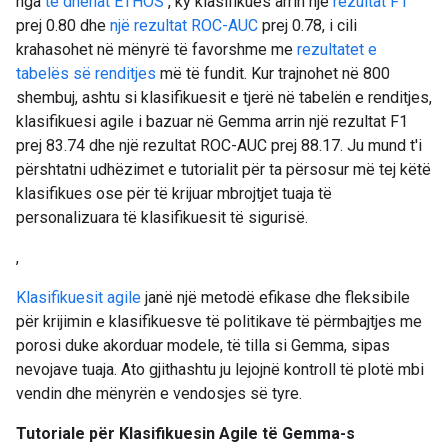
nga
të dhënat ETHOS
, ky klasifikues arrin një
rezultat F1
prej 0.80 dhe
një rezultat ROC-AUC
prej 0.78, i cili
krahasohet në mënyrë të favorshme me
rezultatet e
tabelës së renditjes
më të fundit. Kur trajnohet në 800
shembuj, ashtu si klasifikuesit e tjerë në tabelën e renditjes,
klasifikuesi agile i bazuar në Gemma arrin një rezultat F1
prej 83.74 dhe një rezultat ROC-AUC prej 88.17. Ju mund t'i
përshtatni udhëzimet e tutorialit për ta përsosur më tej këtë
klasifikues ose për të krijuar mbrojtjet tuaja të
personalizuara të klasifikuesit të sigurisë.
,
Klasifikuesit agile
janë një metodë efikase dhe fleksibile
për krijimin e klasifikuesve të politikave të përmbajtjes me
porosi duke akorduar modele, të tilla si Gemma, sipas
nevojave tuaja. Ato gjithashtu ju lejojnë kontroll të plotë mbi
vendin dhe mënyrën e vendosjes së tyre.
Tutoriale për Klasifikuesin Agile të Gemma-s