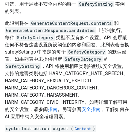
可选。用于屏蔽不安全内容的唯一
SafetySetting
实例
的列表。
此限制将在
GenerateContentRequest.contents
和
GenerateContentResponse.candidates
上强制执行。
每种
SafetyCategory
类型不应有多个设置。API 会屏蔽
任何不符合这些设置所设阈值的内容和回答。此列表会替换
safetySettings 中指定的每个
SafetyCategory
的默认设
置。如果列表中未提供指定
SafetyCategory
的
SafetySetting
，API 将使用相应类别的默认安全设置。
支持的危害类别包括 HARM_CATEGORY_HATE_SPEECH、
HARM_CATEGORY_SEXUALLY_EXPLICIT、
HARM_CATEGORY_DANGEROUS_CONTENT、
HARM_CATEGORY_HARASSMENT、
HARM_CATEGORY_CIVIC_INTEGRITY。如需详细了解可用
的安全设置，请参阅
指南
。另请参阅
安全指南
，了解如何在
AI 应用中纳入安全考虑因素。
systemInstruction
object (
)
Content