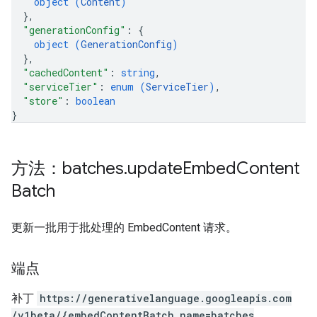
object (
Content
)
}
,
"generationConfig"
: 
{
object (
GenerationConfig
)
}
,
"cachedContent"
: 
string
,
"serviceTier"
: 
enum (
ServiceTier
)
,
"store"
: 
boolean
}
方法：batches
.
update
Embed
Content
Batch
更新一批用于批处理的 EmbedContent 请求。
端点
补丁
https:
/
/generativelanguage.googleapis.com
/v1beta
/{embedContentBatch.name=batches