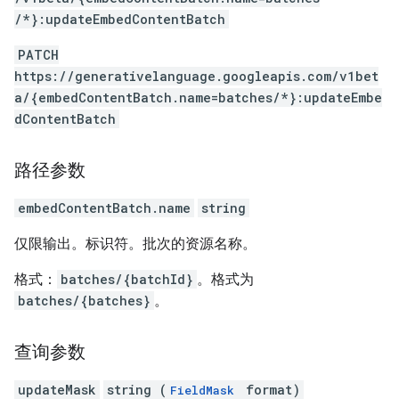
/*}:updateEmbedContentBatch
PATCH
https://generativelanguage.googleapis.com/v1bet
a/{embedContentBatch.name=batches/*}:updateEmbe
dContentBatch
路径参数
embedContentBatch.name
string
仅限输出。标识符。批次的资源名称。
格式：
batches/{batchId}
。格式为
batches/{batches}
。
查询参数
updateMask
string (
format)
FieldMask