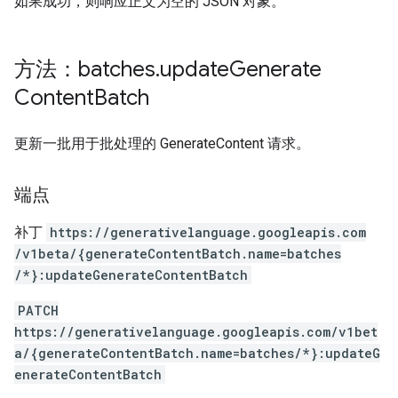
如果成功，则响应正文为空的 JSON 对象。
方法：batches
.
update
Generate
Content
Batch
更新一批用于批处理的 GenerateContent 请求。
端点
补丁
https:
/
/generativelanguage.googleapis.com
/v1beta
/{generateContentBatch.name=batches
/*}:updateGenerateContentBatch
PATCH
https://generativelanguage.googleapis.com/v1bet
a/{generateContentBatch.name=batches/*}:updateG
enerateContentBatch