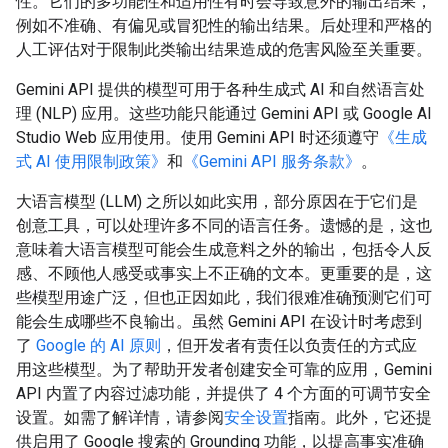
性。它们的多功能性和适用性有时会导致意外的输出结果，
例如不准确、有偏见或冒犯性的输出结果。后处理和严格的
人工评估对于限制此类输出结果造成的危害风险至关重要。
Gemini API 提供的模型可用于各种生成式 AI 和自然语言处
理 (NLP) 应用。这些功能只能通过 Gemini API 或 Google AI
Studio Web 应用使用。使用 Gemini API 时还须遵守
《生成
式 AI 使用限制政策》
和
《Gemini API 服务条款》
。
大语言模型 (LLM) 之所以如此实用，部分原因在于它们是
创意工具，可以处理许多不同的语言任务。遗憾的是，这也
意味着大语言模型可能会生成意料之外的输出，包括令人反
感、不顾他人感受或事实上不正确的文本。更重要的是，这
些模型用途广泛，但也正因如此，我们很难准确预测它们可
能会生成哪些不良输出。虽然 Gemini API 在设计时考虑到
了
Google 的 AI 原则
，但开发者有责任以负责任的方式应
用这些模型。为了帮助开发者创建安全可靠的应用，Gemini
API 内置了内容过滤功能，并提供了 4 个方面的可调节安全
设置。如需了解详情，请参阅
安全设置
指南。此外，它还提
供启用了 Google 搜索的 Grounding 功能，以提高事实准确