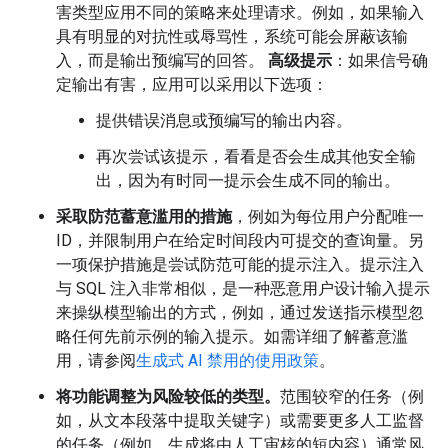
害类型应用不同的策略来处理请求。例如，如果输入
具有明显的对抗性或辱骂性，系统可能会屏蔽该输
入，而是输出预编写的回答。
高级提示
：如果信号确
定输出有害，应用可以采用以下选项：
提供错误消息或预编写的输出内容。
再次尝试该提示，看看是否会生成其他安全输
出，因为有时同一提示会生成不同的输出。
采取防范蓄意滥用的措施
，例如为每位用户分配唯一
ID，并限制用户在给定时间段内可提交的查询量。另
一项保护措施是尝试防范可能的提示注入。提示注入
与 SQL 注入非常相似，是一种恶意用户设计输入提示
来操纵模型输出的方式，例如，通过发送指示模型忽
略任何先前示例的输入提示。如需详细了解蓄意滥
用，请参阅
生成式 AI 禁用的使用政策
。
将功能调整为风险较低的类型。
范围较窄的任务（例
如，从文本段落中提取关键字）或需要更多人工监督
的任务（例如，生成将由人工审核的短内容）通常风