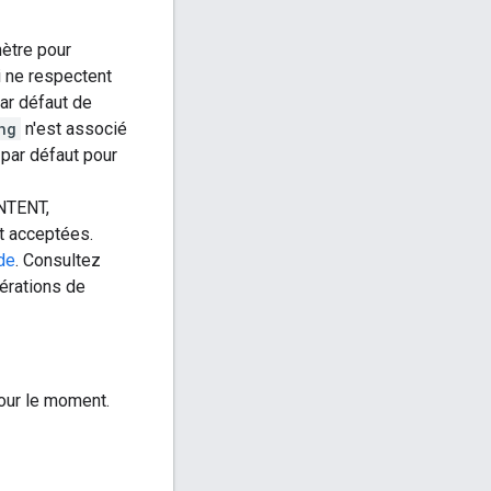
mètre pour
i ne respectent
ar défaut de
ng
n'est associé
 par défaut pour
TENT,
acceptées.
de
. Consultez
érations de
our le moment.