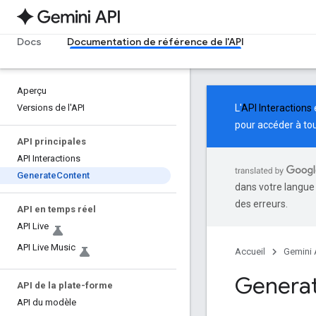
Docs
Documentation de référence de l'API
Aperçu
Versions de l'API
L'
API Interactions
pour accéder à tou
API principales
API Interactions
Generate
Content
dans votre langue
des erreurs.
API en temps réel
API Live
API Live Music
Accueil
Gemini 
Generat
API de la plate-forme
API du modèle