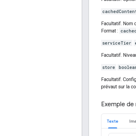
cachedConten
Facultatif. Nom
Format :
cache
serviceTier
Facultatif. Nivea
store
boolea
Facultatif. Confi
prévaut sur la co
Exemple de 
Texte
Im