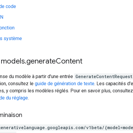
 de code
ON
onction
ns système
 models
.
generate
Content
nse du modèle à partir d'une entrée
GenerateContentRequest
ation, consultez le
guide de génération de texte
. Les capacités d'e
s, y compris les modèles réglés. Pour en savoir plus, consultez
de du réglage
.
minaison
generativelanguage.googleapis.com
/v1beta
/{model=mode