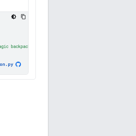
agic backpack."
ion
.
py