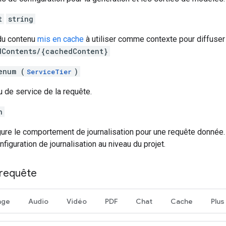
t
string
 du contenu
mis en cache
à utiliser comme contexte pour diffuser 
dContents/{cachedContent}
enum (
)
ServiceTier
u de service de la requête.
n
gure le comportement de journalisation pour une requête donnée. S'
nfiguration de journalisation au niveau du projet.
requête
age
Audio
Vidéo
PDF
Chat
Cache
Plus