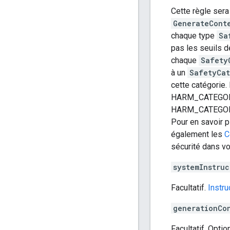
Cette règle ser
GenerateCont
chaque type
Sa
pas les seuils d
chaque
Safety
à un
SafetyCa
cette catégori
HARM_CATEGOR
HARM_CATEGOR
Pour en savoir p
également les
C
sécurité dans vo
systemInstruc
Facultatif.
Instr
generationCo
Facultatif. Opti