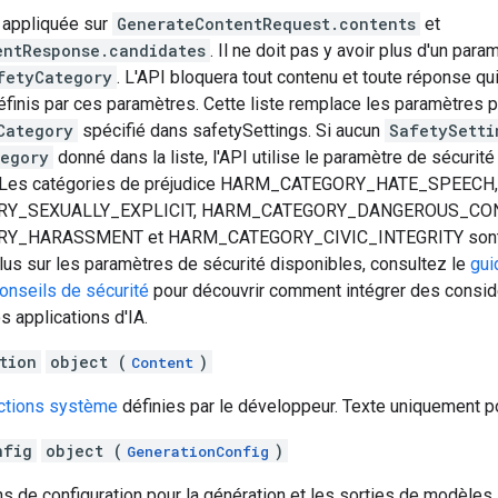
a appliquée sur
GenerateContentRequest.contents
et
entResponse.candidates
. Il ne doit pas y avoir plus d'un para
fetyCategory
. L'API bloquera tout contenu et toute réponse qu
éfinis par ces paramètres. Cette liste remplace les paramètres p
Category
spécifié dans safetySettings. Si aucun
SafetySetti
tegory
donné dans la liste, l'API utilise le paramètre de sécurité
e. Les catégories de préjudice HARM_CATEGORY_HATE_SPEECH,
Y_SEXUALLY_EXPLICIT, HARM_CATEGORY_DANGEROUS_CON
Y_HARASSMENT et HARM_CATEGORY_CIVIC_INTEGRITY sont 
lus sur les paramètres de sécurité disponibles, consultez le
gui
onseils de sécurité
pour découvrir comment intégrer des consid
s applications d'IA.
tion
object (
)
Content
uctions système
définies par le développeur. Texte uniquement p
nfig
object (
)
GenerationConfig
ons de configuration pour la génération et les sorties de modèles.