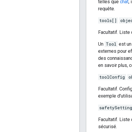
telles que
chat
,
requête.
tools[]
obje
Facultatif. Liste
Un
Tool
est un
externes pour ef
des connaissan
en savoir plus, 
toolConfig
o
Facultatif. Confi
exemple d'utilis
safetySettin
Facultatif. Liste
sécurisé.