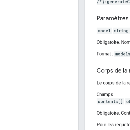
/*}:generateC
Paramètres 
model
string
Obligatoire. No
Format :
model
Corps de la
Le corps de la r
Champs
contents[]
o
Obligatoire. Con
Pour les requêtes