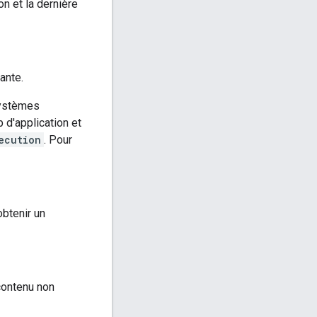
on et la dernière
ante.
systèmes
 d'application et
ecution
. Pour
obtenir un
contenu non