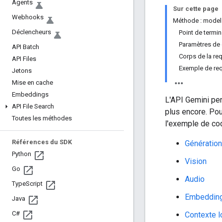
Agents
Sur cette page
Webhooks
Méthode : model
Déclencheurs
Point de termi
Paramètres de
API Batch
Corps de la re
API Files
Exemple de re
Jetons
Mise en cache
Embeddings
L'API Gemini per
API File Search
plus encore. Pou
Toutes les méthodes
l'exemple de co
Références du SDK
Génération
Python
Vision
Go
Audio
Type
Script
Embeddin
Java
C#
Contexte l