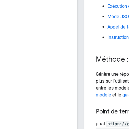
Exécution
Mode JS
Appel de f
Instructio
Méthode :
Génère une répo
plus sur l'utilis
entre les modèle
modèle
et le
gui
Point de ter
post
https:
/
/