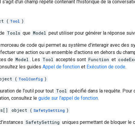
 il s'agit d'un champ répété contenant l'historique de la conversati
ct (
)
Tool
 de
Tools
que
Model
peut utiliser pour générer la réponse suiv
 morceau de code qui permet au système d'interagir avec des 
fectuer une action ou un ensemble d'actions en dehors du champ
ces de
Model
. Les
Tool
acceptés sont
Function
et
codeEx
consultez les guides
Appel de fonction
et
Exécution de code
.
bject (
)
ToolConfig
guration de l'outil pour tout
Tool
spécifié dans la requête. Pour 
ation, consultez le
guide sur l'appel de fonction
.
gs[]
object (
)
SafetySetting
 d'instances
SafetySetting
uniques permettant de bloquer le 