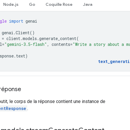
Node.js
Go
Coquille Rose
Java
gle
import
genai
genai
.
Client
()
=
client
.
models
.
generate_content
(
l
=
"gemini-3.5-flash"
,
contents
=
"Write a story about a m
sponse
.
text
)
text_generat
 réponse
outit, le corps de la réponse contient une instance de
entResponse
.