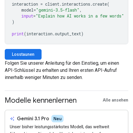
interaction
=
client
.
interactions
.
create
(
model
=
"gemini-3.5-flash"
,
input
=
"Explain how AI works in a few words"
)
print
(
interaction
.
output_text
)
Losstaunen
Folgen Sie unserer Anleitung für den Einstieg, um einen
API-Schlüssel zu erhalten und Ihren ersten API-Aufruf
innerhalb weniger Minuten zu senden.
Modelle kennenlernen
Alle ansehen
auto_awesome
Gemini 3.1 Pro
Neu
Unser bisher leistungsstärkstes Modell, das weltweit