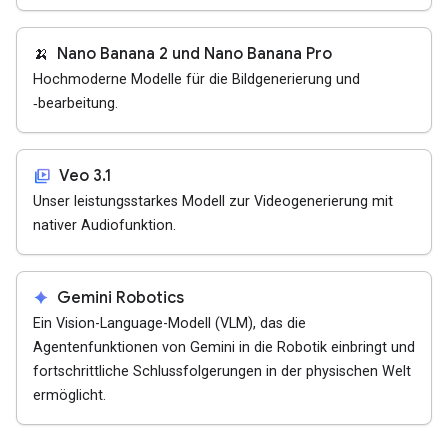
🍌
Nano Banana 2 und Nano Banana Pro
Hochmoderne Modelle für die Bildgenerierung und
‑bearbeitung.
video_library
Veo 3.1
Unser leistungsstarkes Modell zur Videogenerierung mit
nativer Audiofunktion.
spark
Gemini Robotics
Ein Vision-Language-Modell (VLM), das die
Agentenfunktionen von Gemini in die Robotik einbringt und
fortschrittliche Schlussfolgerungen in der physischen Welt
ermöglicht.