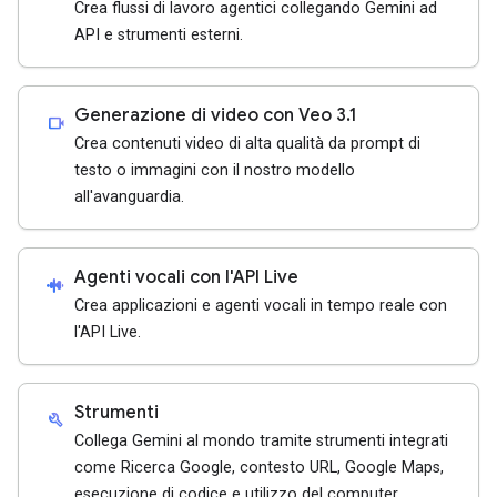
Crea flussi di lavoro agentici collegando Gemini ad
API e strumenti esterni.
Generazione di video con Veo 3.1
videocam
Crea contenuti video di alta qualità da prompt di
testo o immagini con il nostro modello
all'avanguardia.
Agenti vocali con l'API Live
android_recorder
Crea applicazioni e agenti vocali in tempo reale con
l'API Live.
Strumenti
build
Collega Gemini al mondo tramite strumenti integrati
come Ricerca Google, contesto URL, Google Maps,
esecuzione di codice e utilizzo del computer.