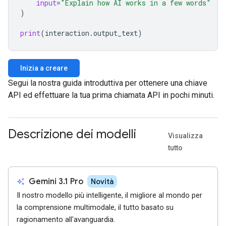
input
=
"Explain how AI works in a few words"
)
print
(
interaction
.
output_text
)
Inizia a creare
Segui la nostra guida introduttiva per ottenere una chiave
API ed effettuare la tua prima chiamata API in pochi minuti.
Descrizione dei modelli
Visualizza
tutto
auto_awesome
Gemini 3.1 Pro
Novità
Il nostro modello più intelligente, il migliore al mondo per
la comprensione multimodale, il tutto basato su
ragionamento all'avanguardia.