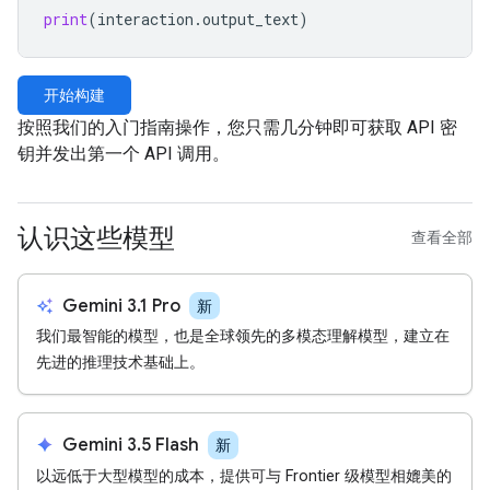
print
(
interaction
.
output_text
)
开始构建
按照我们的入门指南操作，您只需几分钟即可获取 API 密
钥并发出第一个 API 调用。
认识这些模型
查看全部
auto_awesome
Gemini 3.1 Pro
新
我们最智能的模型，也是全球领先的多模态理解模型，建立在
先进的推理技术基础上。
spark
Gemini 3.5 Flash
新
以远低于大型模型的成本，提供可与 Frontier 级模型相媲美的