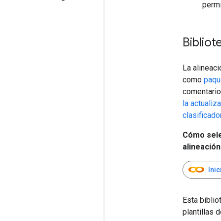
permi
Bibliot
La alineac
como
paqu
comentario
la actuali
clasificado
Cómo selec
alineació
Ini
Esta biblio
plantillas 