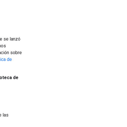
e se lanzó
nos
ación sobre
ica de
ioteca de
e las