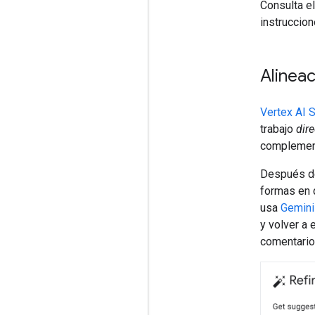
Consulta e
instruccio
Alineac
Vertex AI 
trabajo
dir
complement
Después de
formas en 
usa
Gemini
y volver a 
comentario