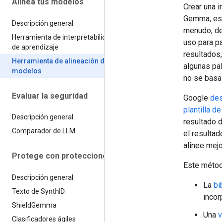
Alinea tus modelos
Crear una i
Gemma, eso
Descripción general
menudo, de
Herramienta de interpretabilidad
uso para pa
de aprendizaje
resultados,
Herramienta de alineación de
algunas pal
modelos
no se basa
Evaluar la seguridad
Google
des
plantilla de
Descripción general
resultado d
Comparador de LLM
el resultad
alinee mej
Protege con protecciones
Este métod
Descripción general
La
bi
Texto de Synth
ID
incor
Shield
Gemma
Una
v
Clasificadores ágiles