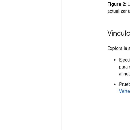
Figura 2:
L
actualizar 
Víncul
Explora la 
Ejecu
para
aline
Prueb
Verte