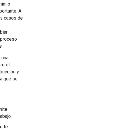
mini o
portante. A
os casos de
biar
e proceso
s.
 una
re el
trucción y
ra que se
mite
abajo.
e te