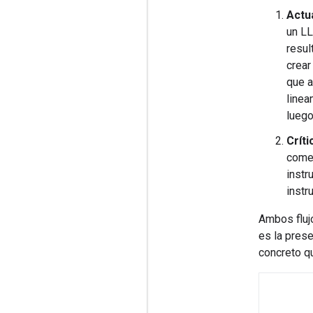
Actua
un LL
resul
crear
que a
linea
luego
Críti
comen
instr
instr
Ambos flujo
es la prese
concreto q