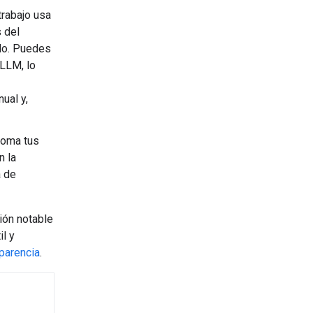
 trabajo usa
s del
elo. Puedes
 LLM, lo
ual y,
 toma tus
n la
a de
ión notable
l y
parencia
.