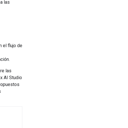
ea las
 el flujo de
ción.
re las
x AI Studio
propuestos
s