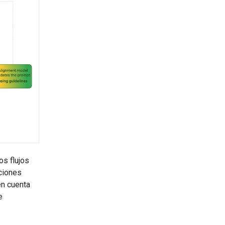
os flujos
aciones
en cuenta
e