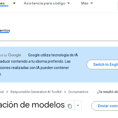
nes
Asistencia para código
Más
entos
Google utiliza tecnología de IA
raducir contenido a tu idioma preferido. Las
ciones realizadas con IA pueden contener
s.
pal
Responsible Generative AI Toolkit
Documentos
¿Te resultó úti
ación de modelos
Enviar com