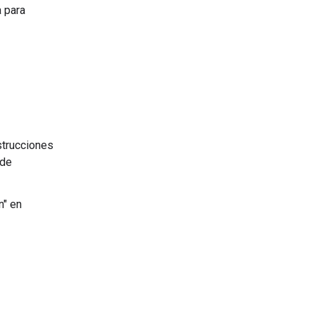
a para
strucciones
 de
n" en